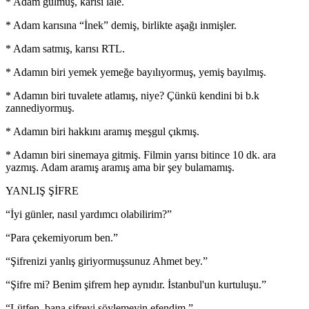
* Adam gülmüş, karısı lale.
* Adam karısına “İnek” demiş, birlikte aşağı inmişler.
* Adam satmış, karısı RTL.
* Adamın biri yemek yemeğe bayılıyormuş, yemiş bayılmış.
* Adamın biri tuvalete atlamış, niye? Çünkü kendini bi b.k
zannediyormuş.
* Adamın biri hakkını aramış meşgul çıkmış.
* Adamın biri sinemaya gitmiş. Filmin yarısı bitince 10 dk. ara
yazmış. Adam aramış aramış ama bir şey bulamamış.
YANLIŞ ŞİFRE
“İyi günler, nasıl yardımcı olabilirim?”
“Para çekemiyorum ben.”
“Şifrenizi yanlış giriyormuşsunuz Ahmet bey.”
“Şifre mi? Benim şifrem hep aynıdır. İstanbul'un kurtuluşu.”
“Lütfen, bana şifreyi söylemeyin efendim.”