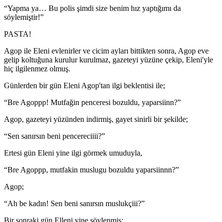
“Yapma ya… Bu polis şimdi size benim hız yaptığımı da
söylemiştir!”
PASTA!
Agop ile Eleni evlenirler ve cicim ayları bittikten sonra, Agop eve
gelip koltuğuna kurulur kurulmaz, gazeteyi yüzüne çekip, Eleni'yle
hiç ilgilenmez olmuş.
Günlerden bir gün Eleni Agop'tan ilgi beklentisi ile;
“Bre Agoppp! Mutfağin penceresi bozuldu, yaparsiinn?”
Agop, gazeteyi yüzünden indirmiş, gayet sinirli bir şekilde;
“Sen sanırsın beni pencereciiii?”
Ertesi gün Eleni yine ilgi görmek umuduyla,
“Bre Agoppp, mutfakin muslugu bozuldu yaparsiinnn?”
Agop;
“Ah be kadın! Sen beni sanırsın muslukçiii?”
Bir sonraki gün Elleni yine söylenmiş: