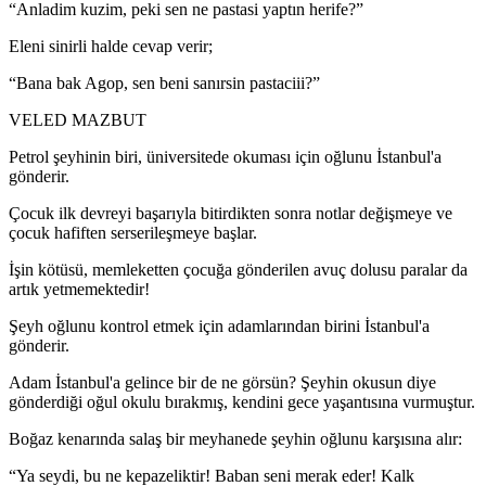
“Anladim kuzim, peki sen ne pastasi yaptın herife?”
Eleni sinirli halde cevap verir;
“Bana bak Agop, sen beni sanırsin pastaciii?”
VELED MAZBUT
Petrol şeyhinin biri, üniversitede okuması için oğlunu İstanbul'a
gönderir.
Çocuk ilk devreyi başarıyla bitirdikten sonra notlar değişmeye ve
çocuk hafiften serserileşmeye başlar.
İşin kötüsü, memleketten çocuğa gönderilen avuç dolusu paralar da
artık yetmemektedir!
Şeyh oğlunu kontrol etmek için adamlarından birini İstanbul'a
gönderir.
Adam İstanbul'a gelince bir de ne görsün? Şeyhin okusun diye
gönderdiği oğul okulu bırakmış, kendini gece yaşantısına vurmuştur.
Boğaz kenarında salaş bir meyhanede şeyhin oğlunu karşısına alır:
“Ya seydi, bu ne kepazeliktir! Baban seni merak eder! Kalk