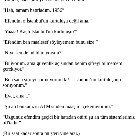
“Hah, tamam hatırladım, 1956”
“Efendim o İstanbul'un kurtuluşu değil ama.”
“Yaaaa! Kaçtı İstanbul'un kurtuluşu?”
“Efendim ben maalesef söyleyemem bunu size.”
“Niye sen de mi bilmiyorsun?”
“Biliyorum, ama güvenlik açısından benim şifreyi bilmemem
gerekiyor.”
“Ben sana şifreyi sormuyorum ki!... İstanbul’un kurtuluşunu
soruyorum.”
“Evet, ama...”
“Şu an bankanızın ATM'sinden maaşımı çekemiyorum.”
“Üzgünüz efendim geçici bir hatadan ötürü şu an tüm sistemlerimiz
off'tadır.”
(Bir saat kadar sonra müşteri yine arar.)