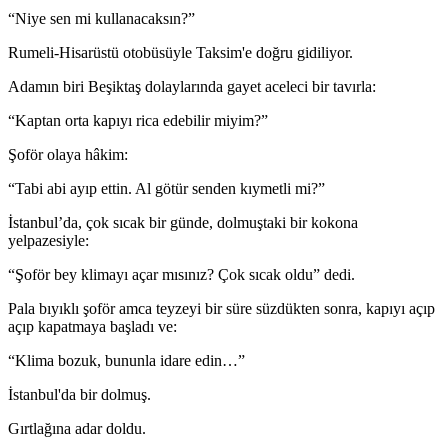
“Niye sen mi kullanacaksın?”
Rumeli-Hisarüstü otobüsüyle Taksim'e doğru gidiliyor.
Adamın biri Beşiktaş dolaylarında gayet aceleci bir tavırla:
“Kaptan orta kapıyı rica edebilir miyim?”
Şoför olaya hâkim:
“Tabi abi ayıp ettin. Al götür senden kıymetli mi?”
İstanbul’da, çok sıcak bir günde, dolmuştaki bir kokona
yelpazesiyle:
“Şoför bey klimayı açar mısınız? Çok sıcak oldu” dedi.
Pala bıyıklı şoför amca teyzeyi bir süre süzdükten sonra, kapıyı açıp
açıp kapatmaya başladı ve:
“Klima bozuk, bununla idare edin…”
İstanbul'da bir dolmuş.
Gırtlağına adar doldu.