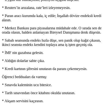
* Reuters’in arızalana, rate’leri izleyemeyesin.
* Paran aracı kurumda kala, iç edile; İnşallah dövize endeksli kredi
alasın.
* Merkez Bankası para piyasalarına müdahale ede. O sırada sen de
orada olasın, halden anlamayan Bireysel Danışmana denk düşesin.
* Sabah seansında endeks hızla düşe, sen panik olup kağıt çıkasın,
ikinci seansta endeks kendini toplaya ama iş işten geçmiş ola.
* İMF nin gazabına gelesin.
* Aldığın dolarlar sahte çıka.
* Kredi kartının şifresini unutasın da paranı çekemeyesin.
Öğrenci bedduaları da varmış:
* Sınavda kaleminin ucu bitesice.
* Tarih sınavından önce kitabını okulda unutasın.
* Akşam servisini kaçırasın.