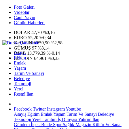
Foto Galeri
Videolar
Canlı Yayın
Günün Haberleri
DOLAR
47,70
%0,16
EURO
55,20
%0,34
G.ALTIN
6.659,90
%2,58
GÜMÜŞ
97
%3,14
Asayiş
IMKB
13.779,39
%-0,14
Eğitim
BITCOIN
64.961
%0,33
Emlak
Yaşam
Tarım Ve Sanayi
Belediye
Teknoloji
Yerel
Resmî İlan
Facebook
Twitter
Instagram
Youtube
Asayiş
Eğitim
Emlak
Yaşam
Tarım Ve Sanayi
Belediye
Teknoloji
Yerel
Tanıtım
İş Dünyası
Yatırım
İlan
Gündem
İlçe - Belde
Spor
Sağlık
Magazin
Kültür Ve Sanat