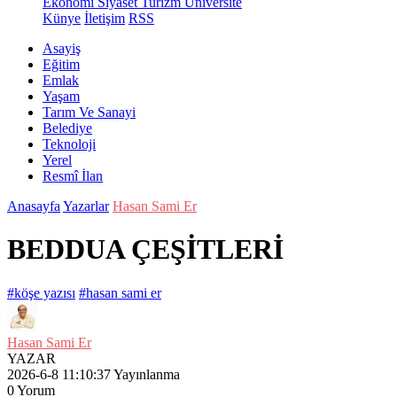
Ekonomi
Siyaset
Turizm
Üniversite
Künye
İletişim
RSS
Asayiş
Eğitim
Emlak
Yaşam
Tarım Ve Sanayi
Belediye
Teknoloji
Yerel
Resmî İlan
Anasayfa
Yazarlar
Hasan Sami Er
BEDDUA ÇEŞİTLERİ
#köşe yazısı
#hasan sami er
Hasan Sami Er
YAZAR
2026-6-8 11:10:37
Yayınlanma
0
Yorum