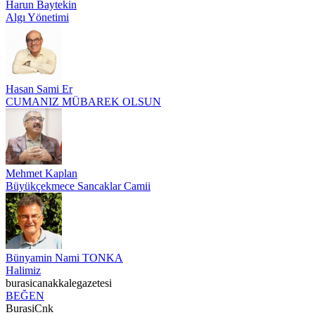
Harun Baytekin
Algı Yönetimi
Hasan Sami Er
CUMANIZ MÜBAREK OLSUN
Mehmet Kaplan
Büyükçekmece Sancaklar Camii
Bünyamin Nami TONKA
Halimiz
burasicanakkalegazetesi
BEĞEN
BurasiCnk