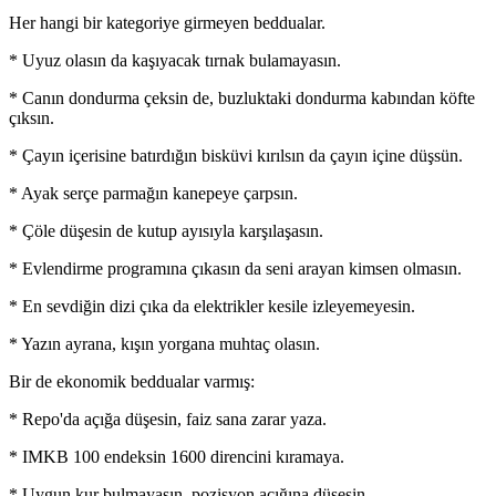
Her hangi bir kategoriye girmeyen beddualar.
* Uyuz olasın da kaşıyacak tırnak bulamayasın.
* Canın dondurma çeksin de, buzluktaki dondurma kabından köfte
çıksın.
* Çayın içerisine batırdığın bisküvi kırılsın da çayın içine düşsün.
* Ayak serçe parmağın kanepeye çarpsın.
* Çöle düşesin de kutup ayısıyla karşılaşasın.
* Evlendirme programına çıkasın da seni arayan kimsen olmasın.
* En sevdiğin dizi çıka da elektrikler kesile izleyemeyesin.
* Yazın ayrana, kışın yorgana muhtaç olasın.
Bir de ekonomik beddualar varmış:
* Repo'da açığa düşesin, faiz sana zarar yaza.
* IMKB 100 endeksin 1600 direncini kıramaya.
* Uygun kur bulmayasın, pozisyon açığına düşesin.