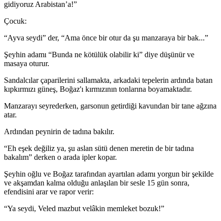
gidiyoruz Arabistan’a!”
Çocuk:
“Ayva seydi” der, “Ama önce bir otur da şu manzaraya bir bak...”
Şeyhin adamı “Bunda ne kötülük olabilir ki” diye düşünür ve
masaya oturur.
Sandalcılar çaparilerini sallamakta, arkadaki tepelerin ardında batan
kıpkırmızı güneş, Boğaz'ı kırmızının tonlarına boyamaktadır.
Manzarayı seyrederken, garsonun getirdiği kavundan bir tane ağzına
atar.
Ardından peynirin de tadına bakılır.
“Eh eşek değiliz ya, şu aslan sütü denen meretin de bir tadına
bakalım” derken o arada ipler kopar.
Şeyhin oğlu ve Boğaz tarafından ayartılan adamı yorgun bir şekilde
ve akşamdan kalma olduğu anlaşılan bir sesle 15 gün sonra,
efendisini arar ve rapor verir:
“Ya seydi, Veled mazbut velâkin memleket bozuk!”