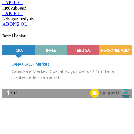
TAKİP ET
medyabogaz
TAKİP ET
@bogazmedyatv
ABONE OL
Resmî İlanlar