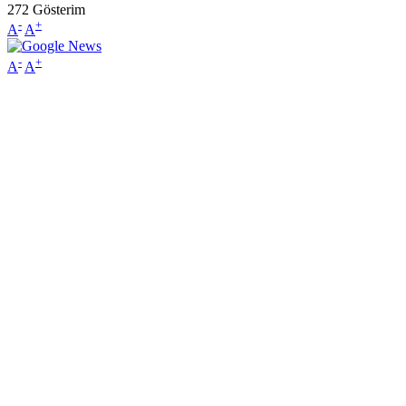
272
Gösterim
-
+
A
A
-
+
A
A