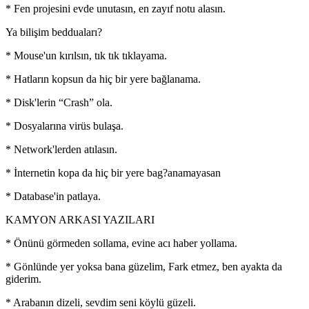
* Fen projesini evde unutasın, en zayıf notu alasın.
Ya bilişim bedduaları?
* Mouse'un kırılsın, tık tık tıklayama.
* Hatların kopsun da hiç bir yere bağlanama.
* Disk'lerin “Crash” ola.
* Dosyalarına virüs bulaşa.
* Network'lerden atılasın.
* İnternetin kopa da hiç bir yere bag?anamayasan
* Database'in patlaya.
KAMYON ARKASI YAZILARI
* Önünü görmeden sollama, evine acı haber yollama.
* Gönlünde yer yoksa bana güzelim, Fark etmez, ben ayakta da
giderim.
* Arabanın dizeli, sevdim seni köylü güzeli.