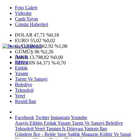
Foto Galeri
Videolar
Canlı Yayın
Günün Haberleri
DOLAR
47,71
%0,18
EURO
55,02
%0,02
G.ALTIN
6.562,92
%1,08
GÜMÜŞ
96
%2,26
Asayiş
IMKB
13.798,82
%0,00
Eğitim
BITCOIN
64.371
%-0,70
Emlak
Yaşam
Tarım Ve Sanayi
Belediye
Teknoloji
Yerel
Resmî İlan
Facebook
Twitter
Instagram
Youtube
Asayiş
Eğitim
Emlak
Yaşam
Tarım Ve Sanayi
Belediye
Teknoloji
Yerel
Tanıtım
İş Dünyası
Yatırım
İlan
Gündem
İlçe - Belde
Spor
Sağlık
Magazin
Kültür Ve Sanat