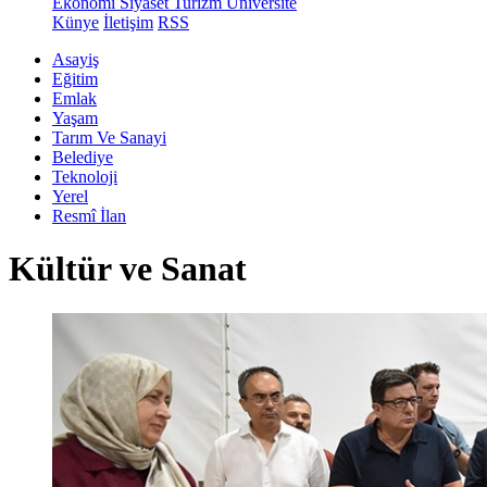
Ekonomi
Siyaset
Turizm
Üniversite
Künye
İletişim
RSS
Asayiş
Eğitim
Emlak
Yaşam
Tarım Ve Sanayi
Belediye
Teknoloji
Yerel
Resmî İlan
Kültür ve Sanat