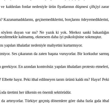
ı ve kaldırılan fonlar nedeniyle ürün fiyatlarının düşmesi çiftçiyi zarar
ım? Kazanamadıklarını, geçinemediklerini, borçlarını ödeyemediklerini,
veya söylem duyan var mı? Ne yazık ki yok. Merkez sanki bakanlığın
n bezdirmekle kalmamış, ekmesem daha iyi psikolojisine sokmuştur.
ı yapılan ithalatlar nedeniyle maliyetini kurtarmıyor.
miyor. Ses çıkaranın da zaten başına vuruyorlar. Bir korkudur sarmış
 gerekiyor. En azından kontrolsüz yapılan ithalatları protesto etmeleri,
Elbette hayır. Peki ithal edilmeyen tarım ürünü kaldı mı? Hayır! Peki
 Gıda üretimi her ülkenin en önemli sektörüdür.
ı da artırıyorlar. Türkiye geçmiş dönemlere göre daha fazla gıda ithal