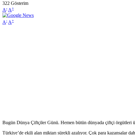
322
Gösterim
-
+
A
A
-
+
A
A
Bugün Dünya Çiftçiler Günü. Hemen bütün dünyada çiftçi örgütleri üye
Türkiye’de ekili alan miktarı sürekli azalıyor. Çok para kazansalar daha