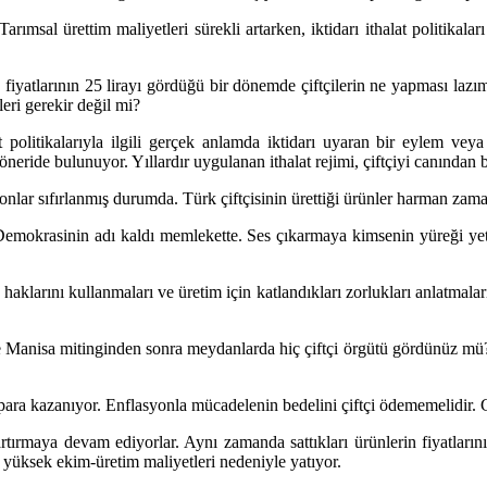
rımsal ürettim maliyetleri sürekli artarken, iktidarı ithalat politikalar
e fiyatlarının 25 lirayı gördüğü bir dönemde çiftçilerin ne yapması laz
eri gerekir değil mi?
lat politikalarıyla ilgili gerçek anlamda iktidarı uyaran bir eylem 
öneride bulunuyor. Yıllardır uygulanan ithalat rejimi, çiftçiyi canında
nlar sıfırlanmış durumda. Türk çiftçisinin ürettiği ürünler harman zaman
. Demokrasinin adı kaldı memlekette. Ses çıkarmaya kimsenin yüreği yet
aklarını kullanmaları ve üretim için katlandıkları zorlukları anlatmaları
e Manisa mitinginden sonra meydanlarda hiç çiftçi örgütü gördünüz mü? 
si para kazanıyor. Enflasyonla mücadelenin bedelini çiftçi ödememelidir.
artırmaya devam ediyorlar. Aynı zamanda sattıkları ürünlerin fiyatların
 yüksek ekim-üretim maliyetleri nedeniyle yatıyor.