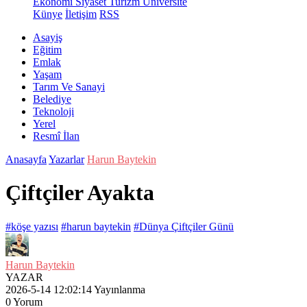
Ekonomi
Siyaset
Turizm
Üniversite
Künye
İletişim
RSS
Asayiş
Eğitim
Emlak
Yaşam
Tarım Ve Sanayi
Belediye
Teknoloji
Yerel
Resmî İlan
Anasayfa
Yazarlar
Harun Baytekin
Çiftçiler Ayakta
#köşe yazısı
#harun baytekin
#Dünya Çiftçiler Günü
Harun Baytekin
YAZAR
2026-5-14 12:02:14
Yayınlanma
0
Yorum