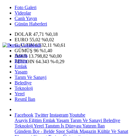
Foto Galeri
Videolar
Canlı Yayın
Günün Haberleri
DOLAR
47,71
%0,18
EURO
55,02
%0,02
G.ALTIN
6.532,11
%0,61
GÜMÜŞ
96
%1,40
Asayiş
IMKB
13.798,82
%0,00
Eğitim
BITCOIN
64.343
%-0,29
Emlak
Yaşam
Tarım Ve Sanayi
Belediye
Teknoloji
Yerel
Resmî İlan
Facebook
Twitter
Instagram
Youtube
Asayiş
Eğitim
Emlak
Yaşam
Tarım Ve Sanayi
Belediye
Teknoloji
Yerel
Tanıtım
İş Dünyası
Yatırım
İlan
Gündem
İlçe - Belde
Spor
Sağlık
Magazin
Kültür Ve Sanat