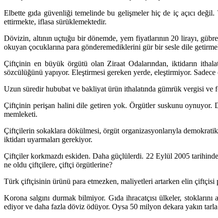
Elbette gıda güvenliği temelinde bu gelişmeler hiç de iç açıcı değil. Ta
ettirmekte, iflasa sürüklemektedir.
Dövizin, altının uçtuğu bir dönemde, yem fiyatlarının 20 lirayı, gübr
okuyan çocuklarına para gönderemediklerini gür bir sesle dile getirmel
Çiftçinin en büyük örgütü olan Ziraat Odalarından, iktidarın itha
sözcülüğünü yapıyor. Eleştirmesi gereken yerde, eleştirmiyor. Sadece 
Uzun süredir hububat ve bakliyat ürün ithalatında gümrük vergisi ve fo
Çiftçinin perişan halini dile getiren yok. Örgütler suskunu oynuyor
memleketi.
Çiftçilerin sokaklara dökülmesi, örgüt organizasyonlarıyla demokratik h
iktidarı uyarmaları gerekiyor.
Çiftçiler korkmazdı eskiden. Daha güçlülerdi. 22 Eylül 2005 tarihind
ne oldu çiftçilere, çiftçi örgütlerine?
Türk çiftçisinin ürünü para etmezken, maliyetleri artarken elin çiftçi
Korona salgını durmak bilmiyor. Gıda ihracatçısı ülkeler, stoklarını 
ediyor ve daha fazla döviz ödüyor. Oysa 50 milyon dekara yakın tarla