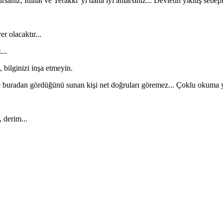
sanız, İttihat ve Terakki' yi daha iyi anlarsınız... Devletin yıkılış se
r olacaktır...
...
 bilginizi inşa etmeyin.
 ve buradan gördüğünü sunan kişi net doğruları göremez... Çoklu okuma 
 derim...