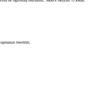
beplerini de öğrenmiş olursunuz. Sadece okuyun. O kadar.
yapmanızı öneririm.