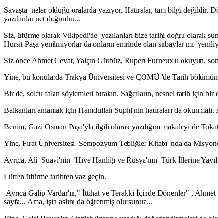
Savaşta neler olduğu oralarda yazıyor. Hatıralar, tam bilgi değildir. 
yazılanlar net doğrudur...
Siz, üfürme olarak Vikipedi'de yazılanları bize tarihi doğru olarak
Hurşit Paşa yenilmiyorlar da onların emrinde olan subaylar mı yenili
Siz önce Ahmet Cevat, Yalçın Gürbüz, Rupert Furneux'u okuyun, sonr
Yine, bu konularda Trakya Üniversitesi ve ÇOMÜ 'de Tarih bölümünd
Bir de, solcu falan söylemleri bırakın. Sağcıların, nesnel tarih için bi
Balkanları anlamak için Hamdullah Suphi'nin hatıraları da okunmalı. 
Benim, Gazi Osman Paşa'yla ilgili olarak yazdığım makaleyi de Toka
Yine, Fırat Üniversitesi Sempozyum Tebliğler Kitabı' nda da Misyone
Ayrıca, Ali Suavi'nin "Hive Hanlığı ve Rusya'nın Türk İllerine Yayıl
Lütfen üfürme tarihten vaz geçin.
Ayrıca Galip Vardar'ın," İttihat ve Terakki İçinde Dönenler" , Ahmet
sayfa... Ama, işin aslını da öğrenmiş olursunuz...