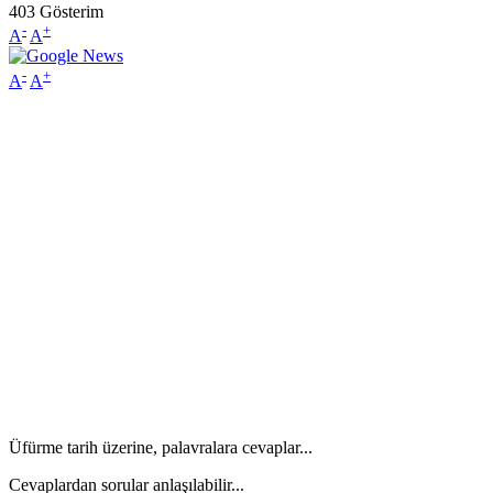
403
Gösterim
-
+
A
A
-
+
A
A
Üfürme tarih üzerine, palavralara cevaplar...
Cevaplardan sorular anlaşılabilir...