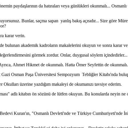
Dönemin paydaşlarının da hatıraları veya günlükleri okunmalı... Osmanlı
 sunuyorsunuz. Bunlar, saçma sapan yanlış bakış açısıdır... Size göre
yor?
a karar verin.
e bulunan akademik kadroların makalelerini okuyun ve sonra karar ver
r değerlendirmesini görmek zordur. Onlar, duygusal söylem içindedirler...
Ayrıca, Ahmet Hikmet de okunmalı. Hatta Ömer Seyfettin de okunmalı... 
t Gazi Osman Paşa Üniversitesi Sempozyum Tebliğler Kitabı'nda bulup
r Okulları üzerine yazdığım makaleyi de okumanızı tavsiye ederim.
ması" adlı kitabın ön sözünü de lütfen okuyun. Bu konularda neyin ne o
 Bedevi Kuran'ın, "Osmanlı Devleti'nde ve Türkiye Cumhuriyeti'nde İnkı