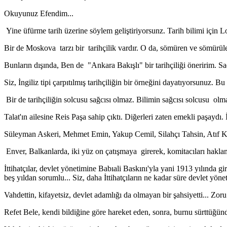
Okuyunuz Efendim...
Yine üfürme tarih üzerine söylem geliştiriyorsunz. Tarih bilimi için L
Bir de Moskova tarzı bir tarihçilik vardır. O da, sömüren ve sömürülen 
Bunların dışında, Ben de "Ankara Bakışlı" bir tarihçiliği öneririm. Sa
Siz, İngiliz tipi çarpıtılmış tarihçiliğin bir örneğini dayatıyorsunuz. Bu 
Bir de tarihçiliğin solcusu sağcısı olmaz. Bilimin sağcısı solcusu olma
Talat'ın ailesine Reis Paşa sahip çıktı. Diğerleri zaten emekli paşaydı. İ
Süleyman Askeri, Mehmet Emin, Yakup Cemil, Silahçı Tahsin, Atıf Kamc
Enver, Balkanlarda, iki yüz on çatışmaya girerek, komitacıları haklam
İttihatçılar, devlet yönetimine Babıali Baskını'yla yani 1913 yılında 
beş yıldan sorumlu... Siz, daha İttihatçıların ne kadar süre devlet yön
Vahdettin, kifayetsiz, devlet adamlığı da olmayan bir şahsiyetti... Zor
Refet Bele, kendi bildiğine göre hareket eden, sonra, burnu sürttüğünde