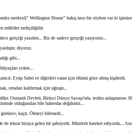
ondra merkezli" Wellington House" bakış tarzı bir söylem var ki işimize g
milletler tarihçiliğidir.
dece gerçeği yazalım... Biz de sadece gerçeği yazıyoruz...
yanlıştır, diyoruz.
dığı gibi...
htiyaçları yoktu...
ıl, Eyüp Sabri ve diğerleri vatan için ölümü göze almış kişilerdi.
ak, ortadan kaldırmak için uğraştı...
girdiler. Osmanlı Devleti, Birinci Dünya Savaşı'nda, teslim anlaşmasını 
etiminde olduğundan bile haberdar değilsiniz...
u görünce, kaçtı. Ölmeyi bilemedi...
 de tekrar hizaya gelen bir şahsiyetti. Münferit hareket ediyordu... Anc