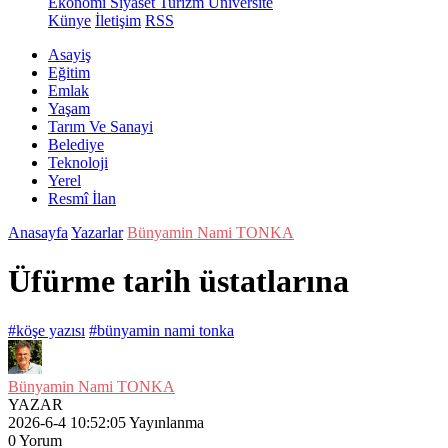
Ekonomi
Siyaset
Turizm
Üniversite
Künye
İletişim
RSS
Asayiş
Eğitim
Emlak
Yaşam
Tarım Ve Sanayi
Belediye
Teknoloji
Yerel
Resmî İlan
Anasayfa
Yazarlar
Bünyamin Nami TONKA
Üfürme tarih üstatlarına
#köşe yazısı
#bünyamin nami tonka
Bünyamin Nami TONKA
YAZAR
2026-6-4 10:52:05
Yayınlanma
0
Yorum