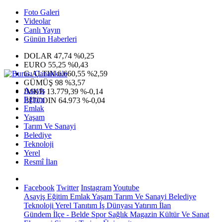
Foto Galeri
Videolar
Canlı Yayın
Günün Haberleri
DOLAR
47,74
%0,25
EURO
55,25
%0,43
G.ALTIN
6.660,55
%2,59
GÜMÜŞ
98
%3,57
Asayiş
IMKB
13.779,39
%-0,14
Eğitim
BITCOIN
64.973
%-0,04
Emlak
Yaşam
Tarım Ve Sanayi
Belediye
Teknoloji
Yerel
Resmî İlan
Facebook
Twitter
Instagram
Youtube
Asayiş
Eğitim
Emlak
Yaşam
Tarım Ve Sanayi
Belediye
Teknoloji
Yerel
Tanıtım
İş Dünyası
Yatırım
İlan
Gündem
İlçe - Belde
Spor
Sağlık
Magazin
Kültür Ve Sanat