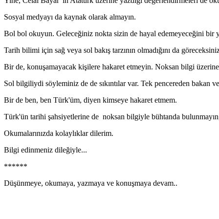
Yine, Celal Bayar 'ın Atatürk üzerine yazdığı değerlendirmeleri de okur
Sosyal medyayı da kaynak olarak almayın.
Bol bol okuyun. Geleceğiniz nokta sizin de hayal edemeyeceğini bir ye
Tarih bilimi için sağ veya sol bakış tarzının olmadığını da göreceksiniz
Bir de, konuşamayacak kişilere hakaret etmeyin. Noksan bilgi üzerine,
Sol bilgiliydi söyleminiz de de sıkıntılar var. Tek pencereden bakan
Bir de ben, ben Türk'üm, diyen kimseye hakaret etmem.
Türk'ün tarihi şahsiyetlerine de noksan bilgiyle bühtanda bulunmayın,
Okumalarınızda kolaylıklar dilerim.
Bilgi edinmeniz dileğiyle...
******
Düşünmeye, okumaya, yazmaya ve konuşmaya devam..