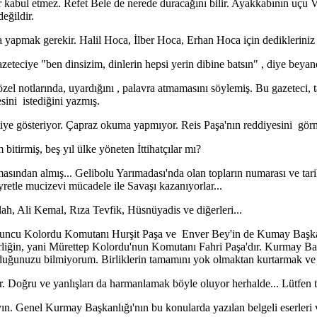
r kabul etmez. Refet Bele de nerede duracağını bilir. Ayakkabının uçu 
eğildir.
a yapmak gerekir. Halil Hoca, İlber Hoca, Erhan Hoca için dediklerini
gazeteciye "ben dinsizim, dinlerin hepsi yerin dibine batsın" , diye beya
 özel notlarında, uyardığını , palavra atmamasını söylemiş. Bu gazetec
sini istediğini yazmış.
diye gösteriyor. Çapraz okuma yapmıyor. Reis Paşa'nın reddiyesini görm
itirmiş, beş yıl ülke yöneten İttihatçılar mı?
sından almış... Gelibolu Yarımadası'nda olan topların numarası ve tarihi
yretle mucizevi mücadele ile Savaşı kazanıyorlar...
h, Ali Kemal, Rıza Tevfik, Hüsnüyadis ve diğerleri...
Onuncu Kolordu Komutanı Hurşit Paşa ve Enver Bey'in de Kumay Başkanı
birliğin, yani Mürettep Kolordu'nun Komutanı Fahri Paşa'dır. Kurmay 
uduğunuzu bilmiyorum. Birliklerin tamamını yok olmaktan kurtarmak ve tek
ır. Doğru ve yanlışları da harmanlamak böyle oluyor herhalde... Lütfen
yın. Genel Kurmay Başkanlığı'nın bu konularda yazılan belgeli eserleri 