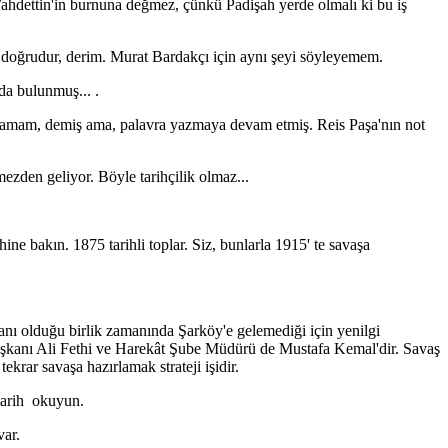
Vahdettin'in burnuna değmez, çünkü Padişah yerde olmalı ki bu iş
z doğrudur, derim. Murat Bardakçı için aynı şeyi söyleyemem.
nda bulunmuş... .
i, tamam, demiş ama, palavra yazmaya devam etmiş. Reis Paşa'nın not
ezden geliyor. Böyle tarihçilik olmaz...
ne bakın. 1875 tarihli toplar. Siz, bunlarla 1915' te savaşa
 olduğu birlik zamanında Şarköy'e gelemediği için yenilgi
Başkanı Ali Fethi ve Harekât Şube Müdürü de Mustafa Kemal'dir. Savaş
rar savaşa hazırlamak strateji işidir.
 tarih okuyun.
var.