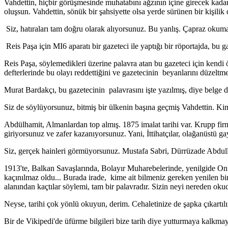
Vahdettin, hiçbir görüşmesinde muhatabını ağzının içine girecek kada
oluşsun. Vahdettin, sönük bir şahsiyette olsa yerde sürünen bir kişilik d
Siz, hatıraları tam doğru olarak alıyorsunuz. Bu yanlış. Çapraz okum
Reis Paşa için MI6 aparatı bir gazeteci ile yaptığı bir röportajda, bu 
Reis Paşa, söylemedikleri üzerine palavra atan bu gazeteci için kendi
defterlerinde bu olayı reddettiğini ve gazetecinin beyanlarını düzeltme
Murat Bardakçı, bu gazetecinin palavrasını işte yazılmış, diye belge 
Siz de söylüyorsunuz, bitmiş bir ülkenin başına geçmiş Vahdettin. Kim b
Abdülhamit, Almanlardan top almış. 1875 imalat tarihi var. Krupp firma
giriyorsunuz ve zafer kazanıyorsunuz. Yani, İttihatçılar, olağanüstü ga
Siz, gerçek hainleri görmüyorsunuz. Mustafa Sabri, Dürrüzade Abdulla
1913'te, Balkan Savaşlarında, Bolayır Muharebelerinde, yenilgide 
kaçınılmaz oldu... Burada irade, kime ait bilmeniz gereken yenilen 
alanından kaçtılar söylemi, tam bir palavradır. Sizin neyi nereden ok
Neyse, tarihi çok yönlü okuyun, derim. Cehaletinize de şapka çıkartıl
Bir de Vikipedi'de üfürme bilgileri bize tarih diye yutturmaya kalkma