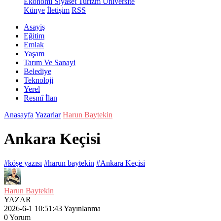
Ekonomi
Siyaset
Turizm
Üniversite
Künye
İletişim
RSS
Asayiş
Eğitim
Emlak
Yaşam
Tarım Ve Sanayi
Belediye
Teknoloji
Yerel
Resmî İlan
Anasayfa
Yazarlar
Harun Baytekin
Ankara Keçisi
#köşe yazısı
#harun baytekin
#Ankara Keçisi
Harun Baytekin
YAZAR
2026-6-1 10:51:43
Yayınlanma
0
Yorum