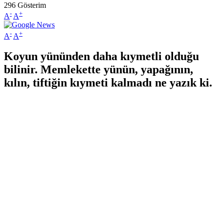
296
Gösterim
-
+
A
A
-
+
A
A
Koyun yününden daha kıymetli olduğu
bilinir. Memlekette yünün, yapağının,
kılın, tiftiğin kıymeti kalmadı ne yazık ki.