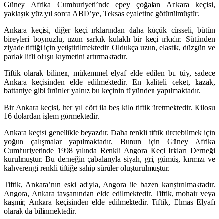
Güney Afrika Cumhuriyeti’nde epey çoğalan Ankara keçisi,
yaklaşık yüz yıl sonra ABD’ye, Teksas eyaletine götürülmüştür.
Ankara keçisi, diğer keçi ırklarından daha küçük cüsseli, bütün
bireyleri boynuzlu, uzun sarkık kulaklı bir keçi ırkıdır. Sütünden
ziyade tiftiği için yetiştirilmektedir. Oldukça uzun, elastik, düzgün ve
parlak lifli oluşu kıymetini artırmaktadır.
Tiftik olarak bilinen, mükemmel elyaf elde edilen bu tüy, sadece
Ankara keçisinden elde edilmektedir. En kaliteli ceket, kazak,
battaniye gibi ürünler yalnız bu keçinin tüyünden yapılmaktadır.
Bir Ankara keçisi, her yıl dört ila beş kilo tiftik üretmektedir. Kilosu
16 dolardan işlem görmektedir.
Ankara keçisi genellikle beyazdır. Daha renkli tiftik üretebilmek için
yoğun çalışmalar yapılmaktadır. Bunun için Güney Afrika
Cumhuriyetinde 1998 yılında Renkli Angora Keçi Irkları Derneği
kurulmuştur. Bu derneğin çabalarıyla siyah, gri, gümüş, kırmızı ve
kahverengi renkli tiftiğe sahip sürüler oluşturulmuştur.
Tiftik, Ankara’nın eski adıyla, Angora ile bazen karıştırılmaktadır.
Angora, Ankara tavşanından elde edilmektedir. Tiftik, mohair veya
kaşmir, Ankara keçisinden elde edilmektedir. Tiftik, Elmas Elyafı
olarak da bilinmektedir.