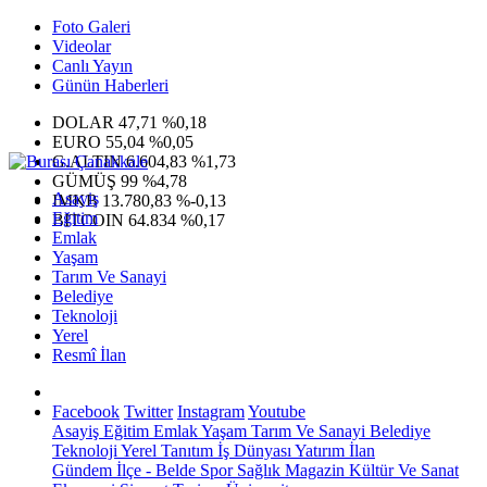
Foto Galeri
Videolar
Canlı Yayın
Günün Haberleri
DOLAR
47,71
%0,18
EURO
55,04
%0,05
G.ALTIN
6.604,83
%1,73
GÜMÜŞ
99
%4,78
Asayiş
IMKB
13.780,83
%-0,13
Eğitim
BITCOIN
64.834
%0,17
Emlak
Yaşam
Tarım Ve Sanayi
Belediye
Teknoloji
Yerel
Resmî İlan
Facebook
Twitter
Instagram
Youtube
Asayiş
Eğitim
Emlak
Yaşam
Tarım Ve Sanayi
Belediye
Teknoloji
Yerel
Tanıtım
İş Dünyası
Yatırım
İlan
Gündem
İlçe - Belde
Spor
Sağlık
Magazin
Kültür Ve Sanat