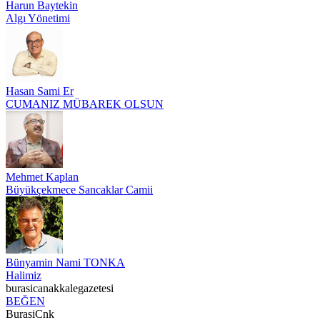
Harun Baytekin
Algı Yönetimi
Hasan Sami Er
CUMANIZ MÜBAREK OLSUN
Mehmet Kaplan
Büyükçekmece Sancaklar Camii
Bünyamin Nami TONKA
Halimiz
burasicanakkalegazetesi
BEĞEN
BurasiCnk