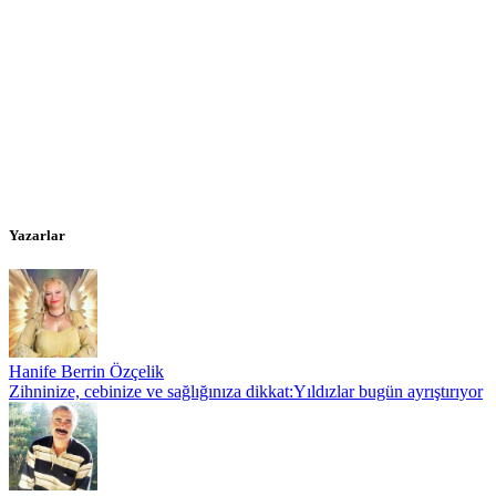
Yazarlar
Hanife Berrin Özçelik
Zihninize, cebinize ve sağlığınıza dikkat:Yıldızlar bugün ayrıştırıyor