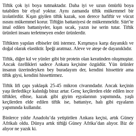
Tiftik çok iyi boya tutmaktadır. Daha iyi ve uzun ömürlü boya
tutabilen bir elyaf yoktur. Aynı zamanda tiftik mükemmel bir
izolatördür. Kışın giyilen tiftik kazak, son derece hafiftir ve vücut
ısısını mükemmel korur. Tiftiğin battaniyesi de mükemmeldir. Siirt’te
imal edilen battaniyeler, kışın sıcak, yazın ise serin tutar. Tiftik
ürünleri insanı terletmeyen ender ürünlerdir.
Tiftikten yapılan elbiseler ütü istemez. Kırışmaya karşı dayanıklı ve
doğal olarak elastiktir. İpeği aratmaz. Aleve ve ateşe de dayanıklıdır.
Tiftik, diğer kıl ve yünler gibi bir protein olan keratinden oluşmuştur.
Ancak özellikleri sadece Ankara keçisine özgüdür. Yün ürünler
insanın üzerindeyken bey buradayım der, kendini hissettirir ama
tiftik giysi, kendini hissettirmez.
Tiftik lifi çapı yaklaşık 25-45 mikron civarındadır. Ancak keçinin
yaşı ilerledikçe kalınlığı biraz artar. Genç keçilerden elde edilen ince
tiftikler, elbise, kazak gibi giyim eşyalarının yapımında, yaşlı
keçilerden elde edilen tiftik ise, battaniye, halı gibi eşyaların
yapımında kullanılır.
Binlerce yıldır Anadolu’da yetiştirilen Ankara keçisi, artık Güney
Afrikalı oldu. Dünya artık tiftiği Güney Afrika’dan alıyor. Biz de
alıyor ne yazık ki.