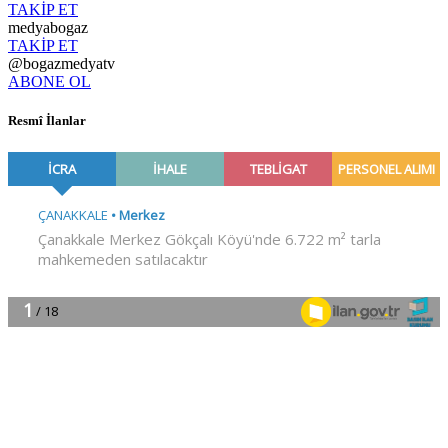
TAKİP ET
medyabogaz
TAKİP ET
@bogazmedyatv
ABONE OL
Resmî İlanlar