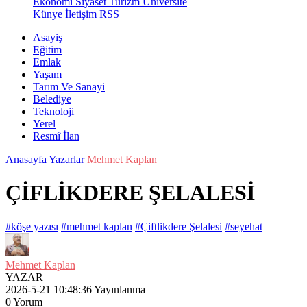
Ekonomi
Siyaset
Turizm
Üniversite
Künye
İletişim
RSS
Asayiş
Eğitim
Emlak
Yaşam
Tarım Ve Sanayi
Belediye
Teknoloji
Yerel
Resmî İlan
Anasayfa
Yazarlar
Mehmet Kaplan
ÇİFLİKDERE ŞELALESİ
#köşe yazısı
#mehmet kaplan
#Çiftlikdere Şelalesi
#seyehat
Mehmet Kaplan
YAZAR
2026-5-21 10:48:36
Yayınlanma
0
Yorum