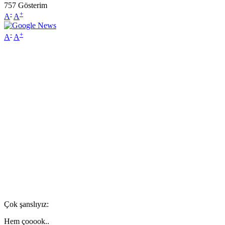
757
Gösterim
-
+
A
A
-
+
A
A
Çok şanslıyız:
Hem çooook..