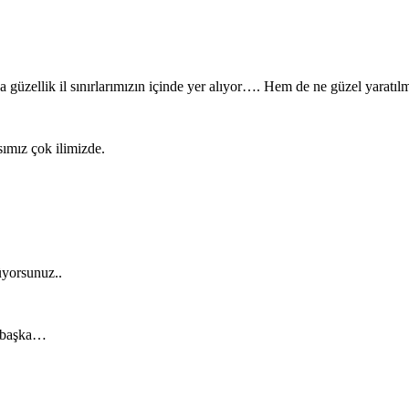
güzellik il sınırlarımızın içinde yer alıyor…. Hem de ne güzel yaratılmı
sımız çok ilimizde.
üyorsunuz..
ambaşka…