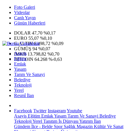
Foto Galeri
Videolar
Canlı Yayın
Günün Haberleri
DOLAR
47,70
%0,17
EURO
55,07
%0,10
G.ALTIN
6.498,72
%0,09
GÜMÜŞ
94
%0,07
Asayiş
IMKB
13.798,82
%0,70
Eğitim
BITCOIN
64.268
%-0,63
Emlak
Yaşam
Tarım Ve Sanayi
Belediye
Teknoloji
Yerel
Resmî İlan
Facebook
Twitter
Instagram
Youtube
Asayiş
Eğitim
Emlak
Yaşam
Tarım Ve Sanayi
Belediye
Teknoloji
Yerel
Tanıtım
İş Dünyası
Yatırım
İlan
Gündem
İlçe - Belde
Spor
Sağlık
Magazin
Kültür Ve Sanat