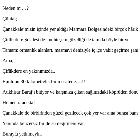
Neden mi…?
Çünkü;
Çanakkale’mizin içinde yer aldığı Marmara Bölgesindeki birçok hârika 
Çiftlikdere Şelalesi de muhteşem güzelliği ile tam da böyle bir yer.
Tamam: ormanlık alanları, masmavi deniziyle iç içe vakit geçirme şan
Ama;
Çiflikdere en yakınımızda..
Epi-topu 30 kilometrelik bir mesafede….!!
Atikhisar Baraj’ı bitiyor ve karşınıza çıkan sağınızdaki köprüden dön
Hemen oracıkta!
Çanakkale’de birbirinden güzel gezilecek çok yer var ama burası b
Yanında benzersiz bir de su değirmeni var.
Burayla yetinmeyin.