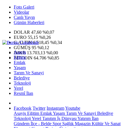
Foto Galeri
Videolar
Canlı Yayın
Günün Haberleri
DOLAR
47,60
%0,07
EURO
55,15
%0,26
G.ALTIN
6.518,45
%0,34
GÜMÜŞ
95
%0,12
Asayiş
IMKB
13.703,13
%0,00
Eğitim
BITCOIN
64.706
%0,85
Emlak
Yaşam
Tarım Ve Sanayi
Belediye
Teknoloji
Yerel
Resmî İlan
Facebook
Twitter
Instagram
Youtube
Asayiş
Eğitim
Emlak
Yaşam
Tarım Ve Sanayi
Belediye
Teknoloji
Yerel
Tanıtım
İş Dünyası
Yatırım
İlan
Gündem
İlçe - Belde
Spor
Sağlık
Magazin
Kültür Ve Sanat