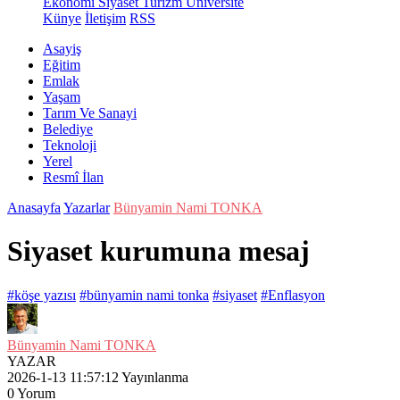
Ekonomi
Siyaset
Turizm
Üniversite
Künye
İletişim
RSS
Asayiş
Eğitim
Emlak
Yaşam
Tarım Ve Sanayi
Belediye
Teknoloji
Yerel
Resmî İlan
Anasayfa
Yazarlar
Bünyamin Nami TONKA
Siyaset kurumuna mesaj
#köşe yazısı
#bünyamin nami tonka
#siyaset
#Enflasyon
Bünyamin Nami TONKA
YAZAR
2026-1-13 11:57:12
Yayınlanma
0
Yorum