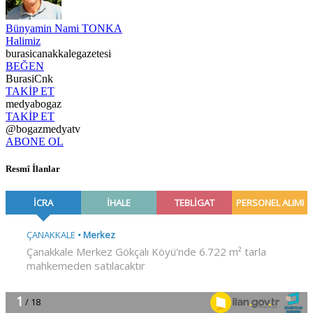
Bünyamin Nami TONKA
Halimiz
burasicanakkalegazetesi
BEĞEN
BurasiCnk
TAKİP ET
medyabogaz
TAKİP ET
@bogazmedyatv
ABONE OL
Resmî İlanlar