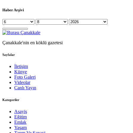
Haber Arşivi
Çanakkale'nin en köklü gazetesi
Sayfalar
İletişim
Künye
Foto Galeri
Videolar
Canlı Yayın
Kategoriler
Asayiş
Eğitim
Emlak
Yaşam
Tarım Ve Sanayi