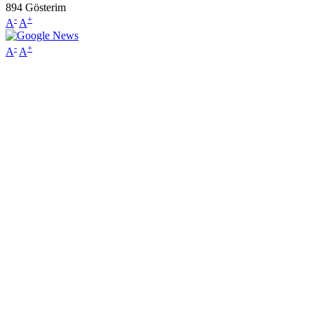
894
Gösterim
-
+
A
A
-
+
A
A