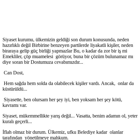
Siyaset kurumu, ülkemizin geldiği son durum konusunda, neden
hazırlıklı değil Birbirine benzeyen partilerde liyakatli kişiler, neden
biraraya gelip güç birliği yapmazlar Bu, o kadar da zor bir iş mi
Emekliler, çöp muamelesi görüyor, buna bir çözüm bulunamaz mı
diye soran bir Dostumuza cevabımızdır...
Can Dost,
Hem sağda hem solda da olabilecek kişiler vardı. Ancak, onlar da
küstürüldü...
Siyasette, ben olursam her şey iyi, ben yoksam her şey kötü,
kavramı var.
Siyaset, mükemmellikte yarış değil... Vasatta, benim adamın ol, yeter
kuralı geçerli...
İflah olmaz bir durum. Ülkemiz, ufku Belediye kadar olanlar
tarafından yönetilmeye mahkum.