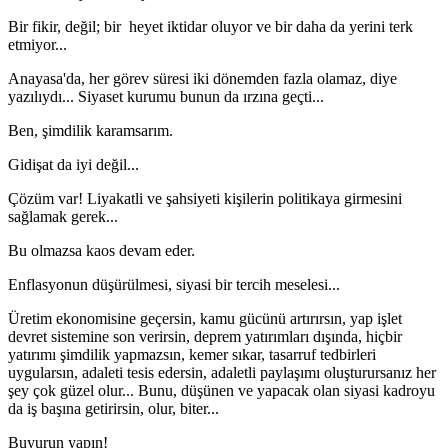
Bir fikir, değil; bir heyet iktidar oluyor ve bir daha da yerini terk
etmiyor...
Anayasa'da, her görev süresi iki dönemden fazla olamaz, diye
yazılıydı... Siyaset kurumu bunun da ırzına geçti...
Ben, şimdilik karamsarım.
Gidişat da iyi değil...
Çözüm var! Liyakatli ve şahsiyeti kişilerin politikaya girmesini
sağlamak gerek...
Bu olmazsa kaos devam eder.
Enflasyonun düşürülmesi, siyasi bir tercih meselesi...
Üretim ekonomisine geçersin, kamu gücünü artırırsın, yap işlet
devret sistemine son verirsin, deprem yatırımları dışında, hiçbir
yatırımı şimdilik yapmazsın, kemer sıkar, tasarruf tedbirleri
uygularsın, adaleti tesis edersin, adaletli paylaşımı oluşturursanız her
şey çok güzel olur... Bunu, düşünen ve yapacak olan siyasi kadroyu
da iş başına getirirsin, olur, biter...
Buyurun yapın!