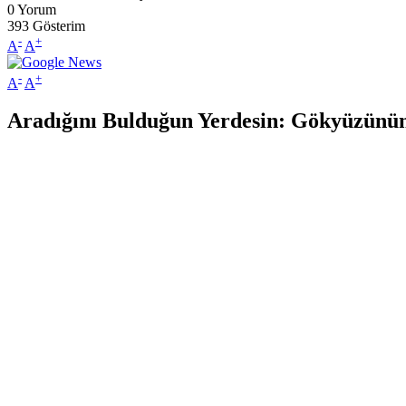
0
Yorum
393
Gösterim
-
+
A
A
-
+
A
A
Aradığını Bulduğun Yerdesin: Gökyüzünün