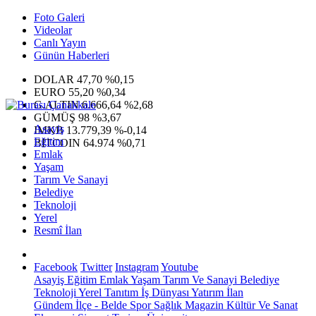
Foto Galeri
Videolar
Canlı Yayın
Günün Haberleri
DOLAR
47,70
%0,15
EURO
55,20
%0,34
G.ALTIN
6.666,64
%2,68
GÜMÜŞ
98
%3,67
Asayiş
IMKB
13.779,39
%-0,14
Eğitim
BITCOIN
64.974
%0,71
Emlak
Yaşam
Tarım Ve Sanayi
Belediye
Teknoloji
Yerel
Resmî İlan
Facebook
Twitter
Instagram
Youtube
Asayiş
Eğitim
Emlak
Yaşam
Tarım Ve Sanayi
Belediye
Teknoloji
Yerel
Tanıtım
İş Dünyası
Yatırım
İlan
Gündem
İlçe - Belde
Spor
Sağlık
Magazin
Kültür Ve Sanat