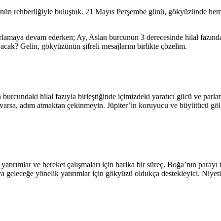
zünün rehberliğiyle buluştuk. 21 Mayıs Perşembe günü, gökyüzünde h
amaya devam ederken; Ay, Aslan burcunun 3 derecesinde hilal fazında s
cak? Gelin, gökyüzünün şifreli mesajlarını birlikte çözelim.
undaki hilal fazıyla birleştiğinde içimizdeki yaratıcı gücü ve parlama 
ne varsa, adım atmaktan çekinmeyin. Jüpiter’in koruyucu ve büyütücü g
yatırımlar ve bereket çalışmaları için harika bir süreç. Boğa’nın parayı 
ya geleceğe yönelik yatırımlar için gökyüzü oldukça destekleyici. Niyetl