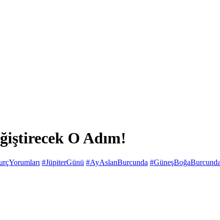
eğiştirecek O Adım!
urçYorumları
#JüpiterGünü
#AyAslanBurcunda
#GüneşBoğaBurcund