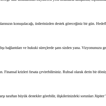
rılarınızın konuşulacağı, üstlerinizden destek göreceğiniz bir gün. Hedef
ı bağlantıları ve hukuki süreçlerde şans sizden yana. Vizyonunuzu geniş
ün. Finansal krizleri fırsata çevirebilirsiniz. Ruhsal olarak derin bir
arşı taraftan büyük destekler görebilir, ilişkilerinizdeki sorunları Jüpite