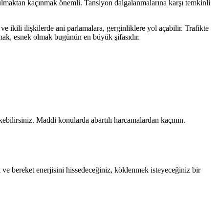
yorulmaktan kaçınmak önemli. Tansiyon dalgalanmalarına karşı temkinli
ikili ilişkilerde ani parlamalara, gerginliklere yol açabilir. Trafikte
lmak, esnek olmak bugünün en büyük şifasıdır.
çekebilirsiniz. Maddi konularda abartılı harcamalardan kaçının.
k ve bereket enerjisini hissedeceğiniz, köklenmek isteyeceğiniz bir