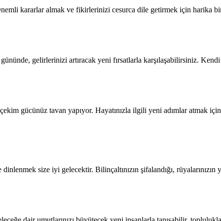
Önemli kararlar almak ve fikirlerinizi cesurca dile getirmek için harika 
ününde, gelirlerinizi artıracak yeni fırsatlarla karşılaşabilirsiniz. Ken
çekim gücünüz tavan yapıyor. Hayatınızla ilgili yeni adımlar atmak için
lenmek size iyi gelecektir. Bilinçaltınızın şifalandığı, rüyalarınızın yo
eceğe dair umutlarınızı büyütecek yeni insanlarla tanışabilir, topluluklar