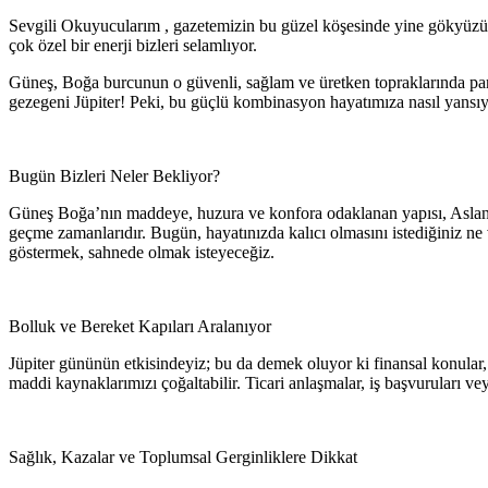
Sevgili Okuyucularım , gazetemizin bu güzel köşesinde yine gökyü
çok özel bir enerji bizleri selamlıyor.
Güneş, Boğa burcunun o güvenli, sağlam ve üretken topraklarında parl
gezegeni Jüpiter! Peki, bu güçlü kombinasyon hayatımıza nasıl yansıya
Bugün Bizleri Neler Bekliyor?
Güneş Boğa’nın maddeye, huzura ve konfora odaklanan yapısı, Aslan burc
geçme zamanlarıdır. Bugün, hayatınızda kalıcı olmasını istediğiniz 
göstermek, sahnede olmak isteyeceğiz.
Bolluk ve Bereket Kapıları Aralanıyor
Jüpiter gününün etkisindeyiz; bu da demek oluyor ki finansal konular, 
maddi kaynaklarımızı çoğaltabilir. Ticari anlaşmalar, iş başvuruları ve
Sağlık, Kazalar ve Toplumsal Gerginliklere Dikkat