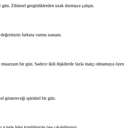
bir gün. Zihinsel gerginliklerden uzak durmaya çalışın.
di değerinizin farkına varma zamanı.
 muazzam bir gün. Sadece ikili ilişkilerde fazla inatçı olmamaya özen
l göstereceği spiritüel bir gün.
 içinde lider kimliğinizle öne çıkabilirsiniz.