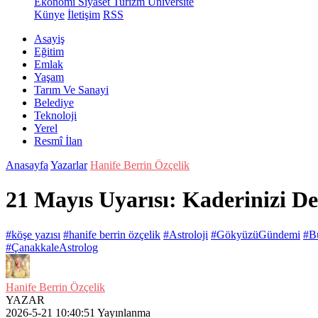
Ekonomi
Siyaset
Turizm
Üniversite
Künye
İletişim
RSS
Asayiş
Eğitim
Emlak
Yaşam
Tarım Ve Sanayi
Belediye
Teknoloji
Yerel
Resmî İlan
Anasayfa
Yazarlar
Hanife Berrin Özçelik
21 Mayıs Uyarısı: Kaderinizi D
#köşe yazısı
#hanife berrin özçelik
#Astroloji
#GökyüzüGündemi
#B
#ÇanakkaleAstrolog
Hanife Berrin Özçelik
YAZAR
2026-5-21 10:40:51
Yayınlanma