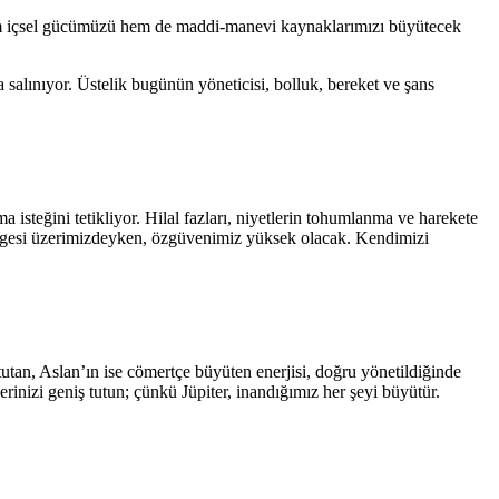
em içsel gücümüzü hem de maddi-manevi kaynaklarımızı büyütecek
alınıyor. Üstelik bugünün yöneticisi, bolluk, bereket ve şans
isteğini tetikliyor. Hilal fazları, niyetlerin tohumlanma ve harekete
ölgesi üzerimizdeyken, özgüvenimiz yüksek olacak. Kendimizi
tutan, Aslan’ın ise cömertçe büyüten enerjisi, doğru yönetildiğinde
erinizi geniş tutun; çünkü Jüpiter, inandığımız her şeyi büyütür.