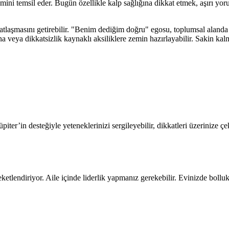
temini temsil eder. Bugün özellikle kalp sağlığına dikkat etmek, aşırı 
tlaşmasını getirebilir. "Benim dediğim doğru" egosu, toplumsal alanda ve 
 veya dikkatsizlik kaynaklı aksiliklere zemin hazırlayabilir. Sakin ka
piter’in desteğiyle yeteneklerinizi sergileyebilir, dikkatleri üzerinize 
ketlendiriyor. Aile içinde liderlik yapmanız gerekebilir. Evinizde bollu