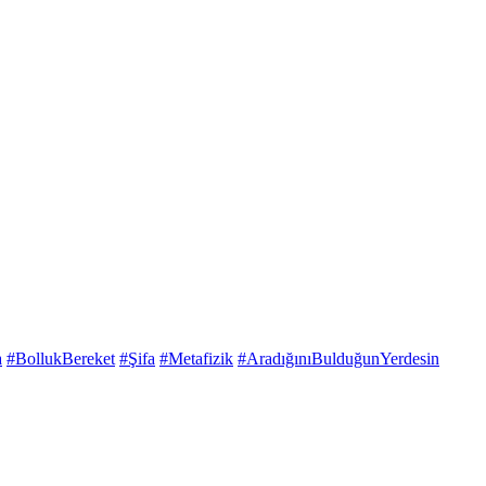
a
#BollukBereket
#Şifa
#Metafizik
#AradığınıBulduğunYerdesin