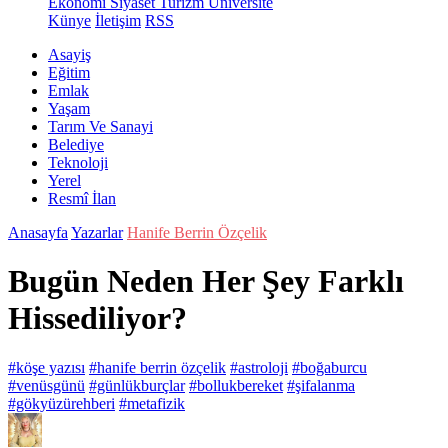
Ekonomi
Siyaset
Turizm
Üniversite
Künye
İletişim
RSS
Asayiş
Eğitim
Emlak
Yaşam
Tarım Ve Sanayi
Belediye
Teknoloji
Yerel
Resmî İlan
Anasayfa
Yazarlar
Hanife Berrin Özçelik
Bugün Neden Her Şey Farklı
Hissediliyor?
#köşe yazısı
#hanife berrin özçelik
#astroloji
#boğaburcu
#venüsgünü
#günlükburçlar
#bollukbereket
#şifalanma
#gökyüzürehberi
#metafizik