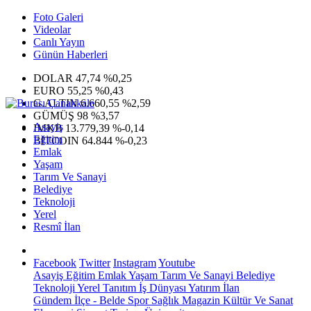
Foto Galeri
Videolar
Canlı Yayın
Günün Haberleri
DOLAR
47,74
%0,25
EURO
55,25
%0,43
G.ALTIN
6.660,55
%2,59
GÜMÜŞ
98
%3,57
Asayiş
IMKB
13.779,39
%-0,14
Eğitim
BITCOIN
64.844
%-0,23
Emlak
Yaşam
Tarım Ve Sanayi
Belediye
Teknoloji
Yerel
Resmî İlan
Facebook
Twitter
Instagram
Youtube
Asayiş
Eğitim
Emlak
Yaşam
Tarım Ve Sanayi
Belediye
Teknoloji
Yerel
Tanıtım
İş Dünyası
Yatırım
İlan
Gündem
İlçe - Belde
Spor
Sağlık
Magazin
Kültür Ve Sanat