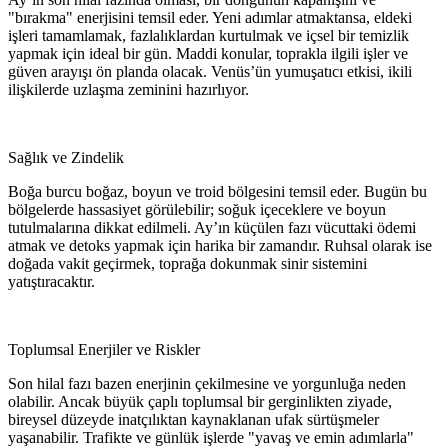
"bırakma" enerjisini temsil eder. Yeni adımlar atmaktansa, eldeki
işleri tamamlamak, fazlalıklardan kurtulmak ve içsel bir temizlik
yapmak için ideal bir gün. Maddi konular, toprakla ilgili işler ve
güven arayışı ön planda olacak. Venüs’ün yumuşatıcı etkisi, ikili
ilişkilerde uzlaşma zeminini hazırlıyor.
Sağlık ve Zindelik
Boğa burcu boğaz, boyun ve troid bölgesini temsil eder. Bugün bu
bölgelerde hassasiyet görülebilir; soğuk içeceklere ve boyun
tutulmalarına dikkat edilmeli. Ay’ın küçülen fazı vücuttaki ödemi
atmak ve detoks yapmak için harika bir zamandır. Ruhsal olarak ise
doğada vakit geçirmek, toprağa dokunmak sinir sistemini
yatıştıracaktır.
Toplumsal Enerjiler ve Riskler
Son hilal fazı bazen enerjinin çekilmesine ve yorgunluğa neden
olabilir. Ancak büyük çaplı toplumsal bir gerginlikten ziyade,
bireysel düzeyde inatçılıktan kaynaklanan ufak sürtüşmeler
yaşanabilir. Trafikte ve günlük işlerde "yavaş ve emin adımlarla"