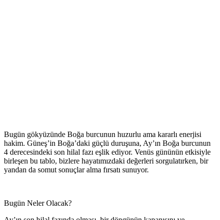
Bugün gökyüzünde Boğa burcunun huzurlu ama kararlı enerjisi
hakim. Güneş’in Boğa’daki güçlü duruşuna, Ay’ın Boğa burcunun
4 derecesindeki son hilal fazı eşlik ediyor. Venüs gününün etkisiyle
birleşen bu tablo, bizlere hayatımızdaki değerleri sorgulatırken, bir
yandan da somut sonuçlar alma fırsatı sunuyor.
Bugün Neler Olacak?
Ay’ın son hilal fazında olması, bir döngünün kapanışını ve