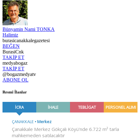
Bünyamin Nami TONKA
Halimiz
burasicanakkalegazetesi
BEĞEN
BurasiCnk
TAKİP ET
medyabogaz
TAKİP ET
@bogazmedyatv
ABONE OL
Resmî İlanlar