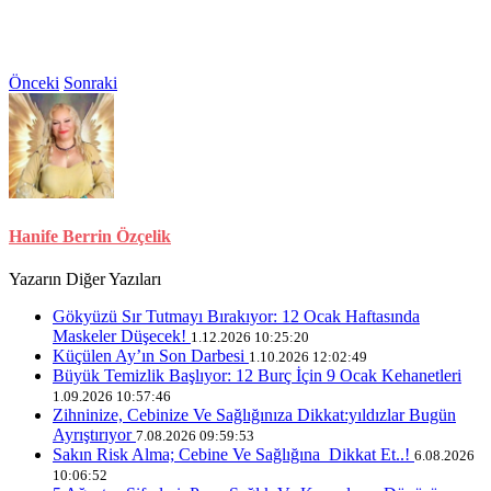
Önceki
Sonraki
Hanife Berrin Özçelik
Yazarın Diğer Yazıları
Gökyüzü Sır Tutmayı Bırakıyor: 12 Ocak Haftasında
Maskeler Düşecek!
1.12.2026 10:25:20
Küçülen Ay’ın Son Darbesi
1.10.2026 12:02:49
Büyük Temizlik Başlıyor: 12 Burç İçin 9 Ocak Kehanetleri
1.09.2026 10:57:46
Zihninize, Cebinize Ve Sağlığınıza Dikkat:yıldızlar Bugün
Ayrıştırıyor
7.08.2026 09:59:53
Sakın Risk Alma; Cebine Ve Sağlığına Dikkat Et..!
6.08.2026
10:06:52