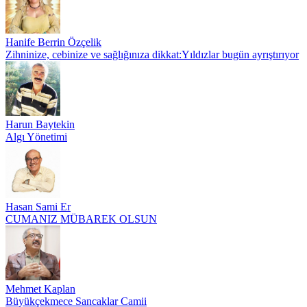
Hanife Berrin Özçelik
Zihninize, cebinize ve sağlığınıza dikkat:Yıldızlar bugün ayrıştırıyor
Harun Baytekin
Algı Yönetimi
Hasan Sami Er
CUMANIZ MÜBAREK OLSUN
Mehmet Kaplan
Büyükçekmece Sancaklar Camii