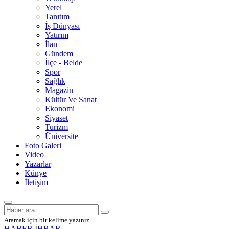
Yerel
Tanıtım
İş Dünyası
Yatırım
İlan
Gündem
İlçe - Belde
Spor
Sağlık
Magazin
Kültür Ve Sanat
Ekonomi
Siyaset
Turizm
Üniversite
Foto Galeri
Video
Yazarlar
Künye
İletişim
Aramak için bir kelime yazınız.
HABER İHBAR