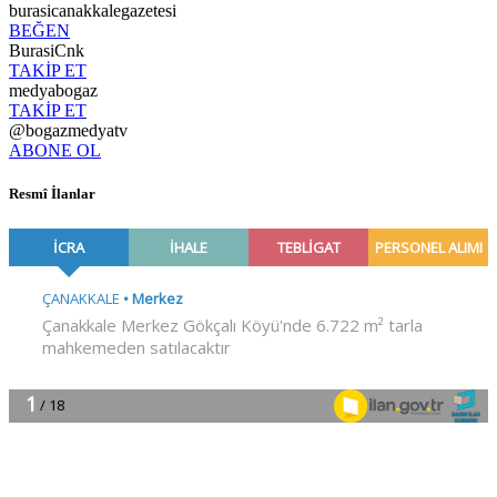
burasicanakkalegazetesi
BEĞEN
BurasiCnk
TAKİP ET
medyabogaz
TAKİP ET
@bogazmedyatv
ABONE OL
Resmî İlanlar