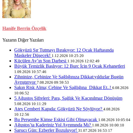
Hanife Berrin Özçelik
Yazarın Diğer Yazıları
Gökyüzü Sır Tutmayı Bırakıyor: 12 Ocak Haftasında
Maskeler Düşecek!
1.12.2026 10:25:20
Küçülen Ay’ın Son Darbesi
1.10.2026 12:02:49
Büyük Temizlik Başlıyor: 12 Burç İçin 9 Ocak Kehanetleri
1.09.2026 10:57:46
Zihninize, Cebinize Ve Sağlığınıza Dikkat:yıldızlar Bugün
Ayrıştırıyor
7.08.2026 09:59:53
Sakın Risk Alma; Cebine Ve Sağlığına Dikkat Et..!
6.08.2026
10:06:52
5 Ağustos Şifreleri: Para, Sağlık Ve Kaçınılmaz Dönüşüm
5.08.2026 10:11:29
Ateş Çemberi Kapıda: Gökyüzü Ne Söylüyor?
4.08.2026
10:12:56
Bu Perşembe Kimse Eskisi Gibi Olmayacak
1.08.2026 10:05:04
Ağustos’ta Kaderiniz Yol Ayrımında Mı?
1.08.2026 10:00:10
Sarsıcı Gün: Ezberler Bozuluyor!
31.07.2026 16:53:17