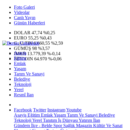
Foto Galeri
Videolar
Canlı Yayın
Günün Haberleri
DOLAR
47,74
%0,25
EURO
55,25
%0,43
G.ALTIN
6.660,55
%2,59
GÜMÜŞ
98
%3,57
Asayiş
IMKB
13.779,39
%-0,14
Eğitim
BITCOIN
64.970
%-0,06
Emlak
Yaşam
Tarım Ve Sanayi
Belediye
Teknoloji
Yerel
Resmî İlan
Facebook
Twitter
Instagram
Youtube
Asayiş
Eğitim
Emlak
Yaşam
Tarım Ve Sanayi
Belediye
Teknoloji
Yerel
Tanıtım
İş Dünyası
Yatırım
İlan
Gündem
İlçe - Belde
Spor
Sağlık
Magazin
Kültür Ve Sanat