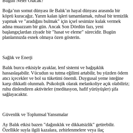
Bugün Neler Olacak?
Boğa’nın somut dünyası ile Balık’ın hayal dünyası arasında bir
köprü kuracağız. Yarım kalan işleri tamamlamak, ruhsal bir temizlik
yapmak ve "aradığını bulmak" için içsel sesimize kulak vermek
adına muazzam bir gün. Ancak Son Dördün fazı, yeni
başlangıçlardan ziyade bir "hasat ve eleme" sürecidir. Bugün
planlarınızda esnek olmaya özen gösterin.
Sağlık ve Enerji
Balık burcu etkisiyle ayaklar, lenf sistemi ve bağışıklık
hassaslaşabilir. Vücudun su tutma eğilimi artabilir, bu yüzden ödem
atıcı içecekler ve bol su tüketimi önemli. Duygusal yeme isteğine
karşı dikkatli olunmalı. Psikolojik olarak melankoliye açık olabiliriz;
ruhu dinlendiren aktiviteler (meditasyon, hafif yürüyüşler) şifa
sağlayacaktır.
Güvenlik ve Toplumsal Yansımalar
Ay Balık etkisi bazen "dağınıklık ve dikkatsizlik" getirebilir.
Özellikle suyla ilgili kazalara, zehirlenmelere veya ilaç