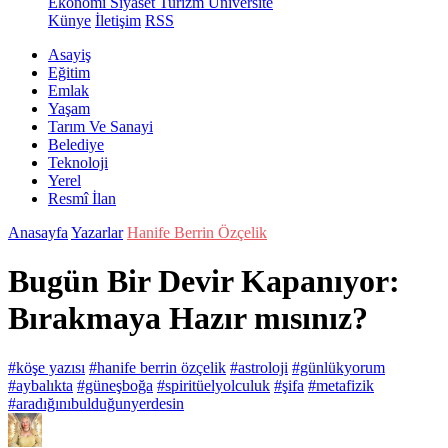
Ekonomi
Siyaset
Turizm
Üniversite
Künye
İletişim
RSS
Asayiş
Eğitim
Emlak
Yaşam
Tarım Ve Sanayi
Belediye
Teknoloji
Yerel
Resmî İlan
Anasayfa
Yazarlar
Hanife Berrin Özçelik
Bugün Bir Devir Kapanıyor:
Bırakmaya Hazır mısınız?
#köşe yazısı
#hanife berrin özçelik
#astroloji
#günlükyorum
#aybalıkta
#güneşboğa
#spiritüelyolculuk
#şifa
#metafizik
#aradığınıbulduğunyerdesin