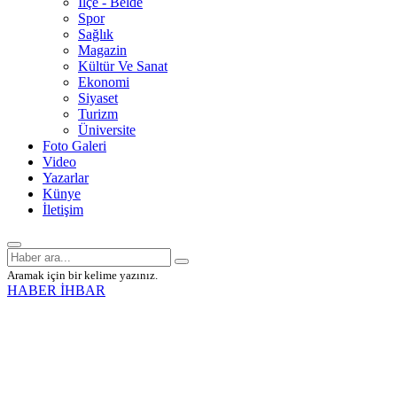
İlçe - Belde
Spor
Sağlık
Magazin
Kültür Ve Sanat
Ekonomi
Siyaset
Turizm
Üniversite
Foto Galeri
Video
Yazarlar
Künye
İletişim
Aramak için bir kelime yazınız.
HABER İHBAR