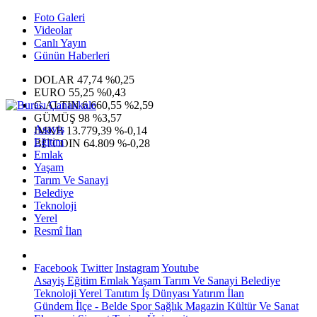
Foto Galeri
Videolar
Canlı Yayın
Günün Haberleri
DOLAR
47,74
%0,25
EURO
55,25
%0,43
G.ALTIN
6.660,55
%2,59
GÜMÜŞ
98
%3,57
Asayiş
IMKB
13.779,39
%-0,14
Eğitim
BITCOIN
64.809
%-0,28
Emlak
Yaşam
Tarım Ve Sanayi
Belediye
Teknoloji
Yerel
Resmî İlan
Facebook
Twitter
Instagram
Youtube
Asayiş
Eğitim
Emlak
Yaşam
Tarım Ve Sanayi
Belediye
Teknoloji
Yerel
Tanıtım
İş Dünyası
Yatırım
İlan
Gündem
İlçe - Belde
Spor
Sağlık
Magazin
Kültür Ve Sanat