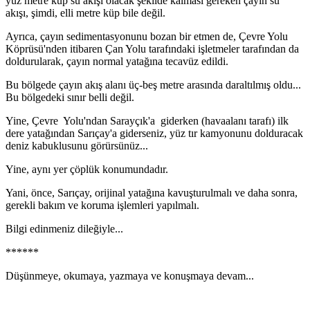
yüz metre küp su akışı olacak şekilde kalması gereken çayın su
akışı, şimdi, elli metre küp bile değil.
Ayrıca, çayın sedimentasyonunu bozan bir etmen de, Çevre Yolu
Köprüsü'nden itibaren Çan Yolu tarafındaki işletmeler tarafından da
doldurularak, çayın normal yatağına tecavüz edildi.
Bu bölgede çayın akış alanı üç-beş metre arasında daraltılmış oldu...
Bu bölgedeki sınır belli değil.
Yine, Çevre Yolu'ndan Sarayçık'a giderken (havaalanı tarafı) ilk
dere yatağından Sarıçay'a giderseniz, yüz tır kamyonunu dolduracak
deniz kabuklusunu görürsünüz...
Yine, aynı yer çöplük konumundadır.
Yani, önce, Sarıçay, orijinal yatağına kavuşturulmalı ve daha sonra,
gerekli bakım ve koruma işlemleri yapılmalı.
Bilgi edinmeniz dileğiyle...
******
Düşünmeye, okumaya, yazmaya ve konuşmaya devam...