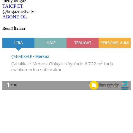
medyabogaz
TAKİP ET
@bogazmedyatv
ABONE OL
Resmî İlanlar