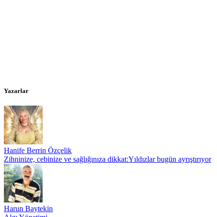
Yazarlar
Hanife Berrin Özçelik
Zihninize, cebinize ve sağlığınıza dikkat:Yıldızlar bugün ayrıştırıyor
Harun Baytekin