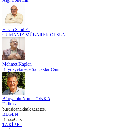
Algı Yönetimi
Hasan Sami Er
CUMANIZ MÜBAREK OLSUN
Mehmet Kaplan
Büyükçekmece Sancaklar Camii
Bünyamin Nami TONKA
Halimiz
burasicanakkalegazetesi
BEĞEN
BurasiCnk
TAKİP ET