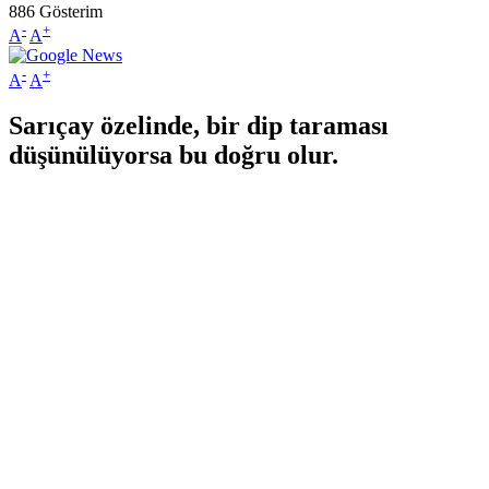
886
Gösterim
-
+
A
A
-
+
A
A
Sarıçay özelinde, bir dip taraması
düşünülüyorsa bu doğru olur.