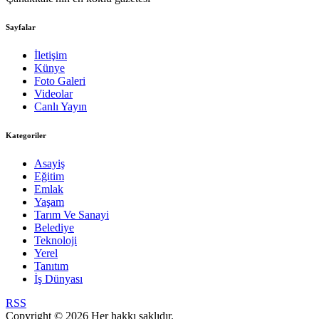
Sayfalar
İletişim
Künye
Foto Galeri
Videolar
Canlı Yayın
Kategoriler
Asayiş
Eğitim
Emlak
Yaşam
Tarım Ve Sanayi
Belediye
Teknoloji
Yerel
Tanıtım
İş Dünyası
RSS
Copyright © 2026 Her hakkı saklıdır.