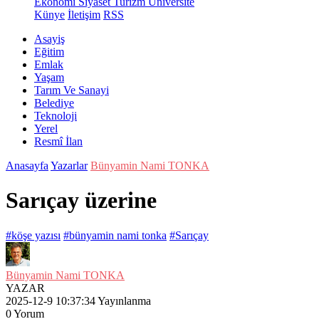
Ekonomi
Siyaset
Turizm
Üniversite
Künye
İletişim
RSS
Asayiş
Eğitim
Emlak
Yaşam
Tarım Ve Sanayi
Belediye
Teknoloji
Yerel
Resmî İlan
Anasayfa
Yazarlar
Bünyamin Nami TONKA
Sarıçay üzerine
#köşe yazısı
#bünyamin nami tonka
#Sarıçay
Bünyamin Nami TONKA
YAZAR
2025-12-9 10:37:34
Yayınlanma
0
Yorum