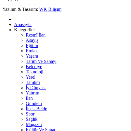
Yazılım & Tasarım:
WK Bilişim
Anasayfa
Kategoriler
Resmî İlan
Asayiş
Eğitim
Emlak
Yaşam
Tarım Ve Sanayi
Belediye
Teknoloji
Yerel
Tanıtım
İş Dünyası
Yatırım
İlan
Gündem
İlçe - Belde
Spor
Sağlık
Magazin
Kültür Ve Sanat