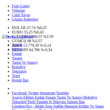
Foto Galeri
Videolar
Canlı Yayın
Günün Haberleri
DOLAR
47,74
%0,25
EURO
55,25
%0,43
G.ALTIN
6.660,55
%2,59
GÜMÜŞ
98
%3,57
Asayiş
IMKB
13.779,39
%-0,14
Eğitim
BITCOIN
64.786
%-0,34
Emlak
Yaşam
Tarım Ve Sanayi
Belediye
Teknoloji
Yerel
Resmî İlan
Facebook
Twitter
Instagram
Youtube
Asayiş
Eğitim
Emlak
Yaşam
Tarım Ve Sanayi
Belediye
Teknoloji
Yerel
Tanıtım
İş Dünyası
Yatırım
İlan
Gündem
İlçe - Belde
Spor
Sağlık
Magazin
Kültür Ve Sanat