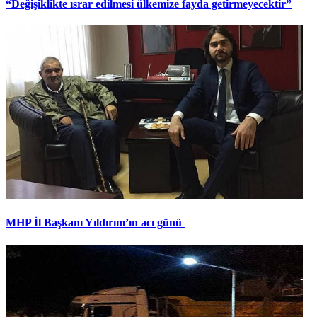
“Değişiklikte ısrar edilmesi ülkemize fayda getirmeyecektir”
MHP İl Başkanı Yıldırım’ın acı günü