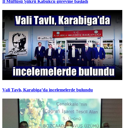
İl Müftüsü Şükrü Kabukçu görevine başladı
Vali Tavlı, Karabiga’da incelemelerde bulundu