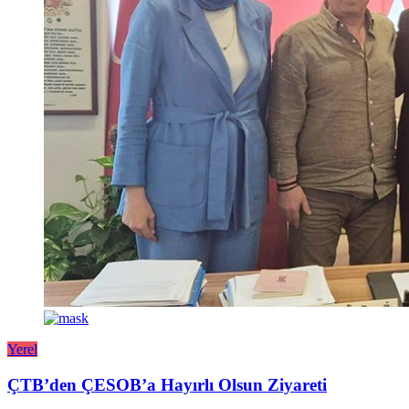
Yerel
ÇTB’den ÇESOB’a Hayırlı Olsun Ziyareti