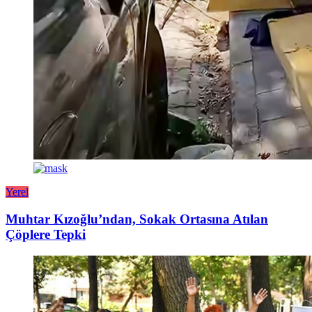
Yerel
Muhtar Kızoğlu’ndan, Sokak Ortasına Atılan
Çöplere Tepki