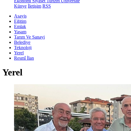
Ekonomi
Siyaset
Turizm
Üniversite
Künye
İletişim
RSS
Asayiş
Eğitim
Emlak
Yaşam
Tarım Ve Sanayi
Belediye
Teknoloji
Yerel
Resmî İlan
Yerel