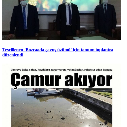
Tescillenen 'Bozcaada çavuş üzümü' için tanıtım toplantısı
düzenlendi