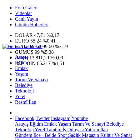
Foto Galeri
Videolar
Canlı Yayın
Günün Haberleri
DOLAR
47,71
%0,17
EURO
55,24
%0,41
G.ALTIN
6.699,60
%3,19
GÜMÜŞ
99
%5,38
Asayiş
IMKB
13.811,29
%0,09
Eğitim
BITCOIN
65.217
%1,51
Emlak
Yaşam
Tarım Ve Sanayi
Belediye
Teknoloji
Yerel
Resmî İlan
Facebook
Twitter
Instagram
Youtube
Asayiş
Eğitim
Emlak
Yaşam
Tarım Ve Sanayi
Belediye
Teknoloji
Yerel
Tanıtım
İş Dünyası
Yatırım
İlan
Gündem
İlçe - Belde
Spor
Sağlık
Magazin
Kültür Ve Sanat