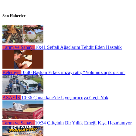
Son Haberler
Tarım ve Sanayi
10:41
Şeftali Ağaçlarını Tehdit Eden Hastalık
Belediye
10:40
Başkan Erkek imzayı attı; “Yolumuz açık olsun”
ASAYİŞ
10:36
Çanakkale’de Uyuşturucuya Geçit Yok
Tarım ve Sanayi
10:34
Çiftçinin Bir Yıllık Emeği Kışa Hazırlanıyor