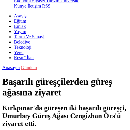
Ekonomi
Siyaset
Turizm
Üniversite
Künye
İletişim
RSS
Asayiş
Eğitim
Emlak
Yaşam
Tarım Ve Sanayi
Belediye
Teknoloji
Yerel
Resmî İlan
Anasayfa
Gündem
Başarılı güreşçilerden güreş
ağasına ziyaret
Kırkpınar'da güreşen iki başarılı güreşçi,
Umurbey Güreş Ağası Cengizhan Örs'ü
ziyaret etti.