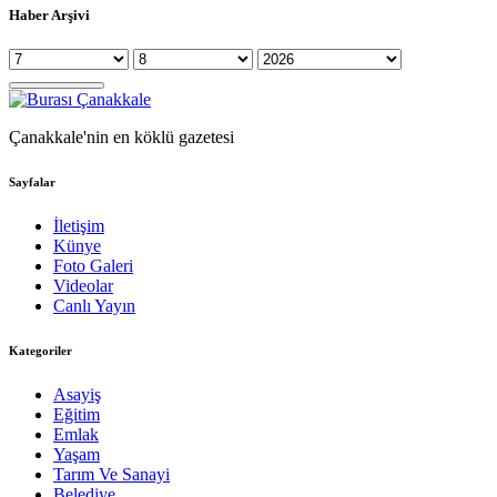
Haber Arşivi
Çanakkale'nin en köklü gazetesi
Sayfalar
İletişim
Künye
Foto Galeri
Videolar
Canlı Yayın
Kategoriler
Asayiş
Eğitim
Emlak
Yaşam
Tarım Ve Sanayi
Belediye