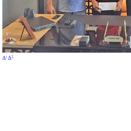
-
+
A
A