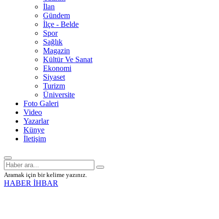
İlan
Gündem
İlçe - Belde
Spor
Sağlık
Magazin
Kültür Ve Sanat
Ekonomi
Siyaset
Turizm
Üniversite
Foto Galeri
Video
Yazarlar
Künye
İletişim
Aramak için bir kelime yazınız.
HABER İHBAR