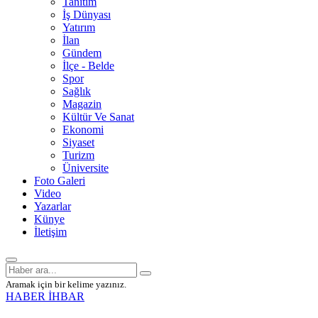
Tanıtım
İş Dünyası
Yatırım
İlan
Gündem
İlçe - Belde
Spor
Sağlık
Magazin
Kültür Ve Sanat
Ekonomi
Siyaset
Turizm
Üniversite
Foto Galeri
Video
Yazarlar
Künye
İletişim
Aramak için bir kelime yazınız.
HABER İHBAR