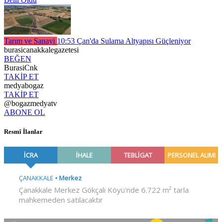
Tarım ve Sanayi
10:53
Çan'da Sulama Altyapısı Güçleniyor
burasicanakkalegazetesi
BEĞEN
BurasiCnk
TAKİP ET
medyabogaz
TAKİP ET
@bogazmedyatv
ABONE OL
Resmî İlanlar