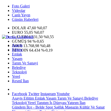
Foto Galeri
Videolar
Canlı Yayın
Günün Haberleri
DOLAR
47,60
%0,07
EURO
55,05
%0,07
G.ALTIN
6.531,50
%0,55
GÜMÜŞ
94
%-0,65
Asayiş
IMKB
13.768,98
%0,48
Eğitim
BITCOIN
64.434
%-0,19
Emlak
Yaşam
Tarım Ve Sanayi
Belediye
Teknoloji
Yerel
Resmî İlan
Facebook
Twitter
Instagram
Youtube
Asayiş
Eğitim
Emlak
Yaşam
Tarım Ve Sanayi
Belediye
Teknoloji
Yerel
Tanıtım
İş Dünyası
Yatırım
İlan
Gündem
İlçe - Belde
Spor
Sağlık
Magazin
Kültür Ve Sanat