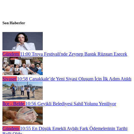
Son Haberler
Gündem
11:00
Troya Festivali'nde Zeynep Bastık Rüzgarı Esecek
Siyaset
10:58
Çanakkale’de Yeni Siyasi Oluşum İçin İlk Adım Atıldı
İlçe - Belde
10:56
Geyikli Belediyesi Sahil Yolunu Yeniliyor
Gündem
10:55
En Düşük Emekli Aylığı Fark Ödemelerinin Tarihi
Belli Oldu