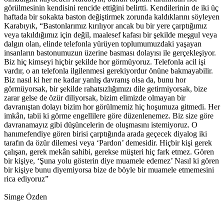
görülmesinin kendisini rencide ettiğini belirtti. Kendilerinin de iki üç
haftada bir sokakta baston değiştirmek zorunda kaldıklarını söyleyen
Karabıyık, “Bastonlarımız kırılıyor ancak bu bir yere çarptığımız
veya takıldığımız için değil, maalesef kafası bir şekilde meşgul veya
dalgın olan, elinde telefonla yürüyen toplumumuzdaki yaşayan
insanların bastonumuzun üzerine basması dolayısı ile gerçekleşiyor.
Biz hiç kimseyi hiçbir şekilde hor görmüyoruz. Telefonla acil işi
vardır, o an telefonla ilgilenmesi gerekiyordur önüne bakmayabilir.
Biz nasıl ki her ne kadar yanlış davranış olsa da, bunu hor
görmüyorsak, bir şekilde rahatsızlığımızı dile getirmiyorsak, bize
zarar gelse de özür diliyorsak, bizim elimizde olmayan bir
davranıştan dolayı bizim hor görülmemiz hiç hoşumuza gitmedi. Her
imkân, tabii ki görme engellilere göre düzenlenemez. Biz size göre
davranamayız gibi düşüncelerin de oluşmasını istemiyoruz. O
hanımefendiye gören birisi çarptığında arada geçecek diyalog iki
tarafın da özür dilemesi veya ‘Pardon’ demesidir. Hiçbir kişi gerek
çalışan, gerek mekân sahibi, gerekse müşteri hiç fark etmez. Gören
bir kişiye, ‘Şuna yolu gösterin diye muamele edemez’ Nasıl ki gören
bir kişiye bunu diyemiyorsa bize de böyle bir muamele etmemesini
rica ediyoruz”
Simge Özden