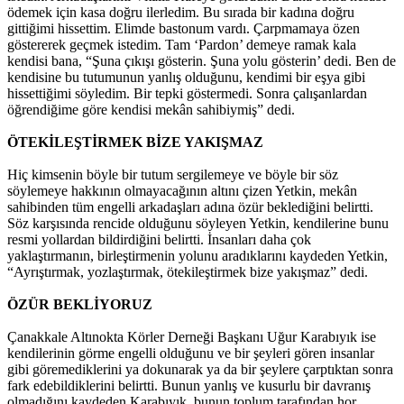
ödemek için kasa doğru ilerledim. Bu sırada bir kadına doğru
gittiğimi hissettim. Elimde bastonum vardı. Çarpmamaya özen
göstererek geçmek istedim. Tam ‘Pardon’ demeye ramak kala
kendisi bana, “Şuna çıkışı gösterin. Şuna yolu gösterin’ dedi. Ben de
kendisine bu tutumunun yanlış olduğunu, kendimi bir eşya gibi
hissettiğimi söyledim. Bir tepki göstermedi. Sonra çalışanlardan
öğrendiğime göre kendisi mekân sahibiymiş” dedi.
ÖTEKİLEŞTİRMEK BİZE YAKIŞMAZ
Hiç kimsenin böyle bir tutum sergilemeye ve böyle bir söz
söylemeye hakkının olmayacağının altını çizen Yetkin, mekân
sahibinden tüm engelli arkadaşları adına özür beklediğini belirtti.
Söz karşısında rencide olduğunu söyleyen Yetkin, kendilerine bunu
resmi yollardan bildirdiğini belirtti. İnsanları daha çok
yaklaştırmanın, birleştirmenin yolunu aradıklarını kaydeden Yetkin,
“Ayrıştırmak, yozlaştırmak, ötekileştirmek bize yakışmaz” dedi.
ÖZÜR BEKLİYORUZ
Çanakkale Altınokta Körler Derneği Başkanı Uğur Karabıyık ise
kendilerinin görme engelli olduğunu ve bir şeyleri gören insanlar
gibi göremediklerini ya dokunarak ya da bir şeylere çarptıktan sonra
fark edebildiklerini belirtti. Bunun yanlış ve kusurlu bir davranış
olmadığını kaydeden Karabıyık, bunun toplum tarafından hor