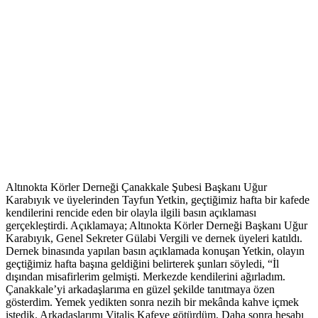
Altınokta Körler Derneği Çanakkale Şubesi Başkanı Uğur
Karabıyık ve üyelerinden Tayfun Yetkin, geçtiğimiz hafta bir kafede
kendilerini rencide eden bir olayla ilgili basın açıklaması
gerçekleştirdi. Açıklamaya; Altınokta Körler Derneği Başkanı Uğur
Karabıyık, Genel Sekreter Gülabi Vergili ve dernek üyeleri katıldı.
Dernek binasında yapılan basın açıklamada konuşan Yetkin, olayın
geçtiğimiz hafta başına geldiğini belirterek şunları söyledi, “İl
dışından misafirlerim gelmişti. Merkezde kendilerini ağırladım.
Çanakkale’yi arkadaşlarıma en güzel şekilde tanıtmaya özen
gösterdim. Yemek yedikten sonra nezih bir mekânda kahve içmek
istedik. Arkadaşlarımı Vitalis Kafeye götürdüm. Daha sonra hesabı