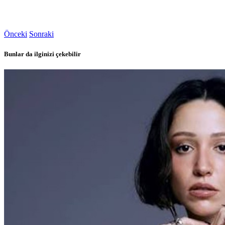
Önceki
Sonraki
Bunlar da ilginizi çekebilir