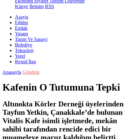
Ekonomi
Siyaset
Turizm
Üniversite
Künye
İletişim
RSS
Asayiş
Eğitim
Emlak
Yaşam
Tarım Ve Sanayi
Belediye
Teknoloji
Yerel
Resmî İlan
Anasayfa
Gündem
Kafenin O Tutumuna Tepki
Altınokta Körler Derneği üyelerinden
Tayfun Yetkin, Çanakkale’de bulunan
Vitalis Kafe isimli işletmede, mekân
sahibi tarafından rencide edici bir
muameleye maruz kaldığını belirtti.