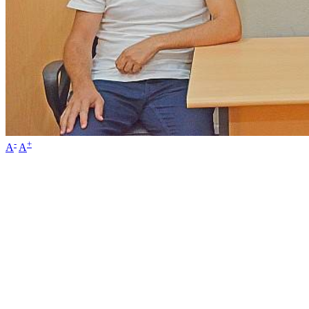
-
+
A
A