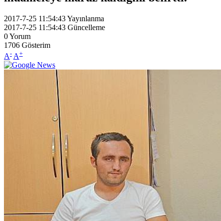
2017-7-25 11:54:43
Yayınlanma
2017-7-25 11:54:43
Güncelleme
0
Yorum
1706
Gösterim
-
+
A
A