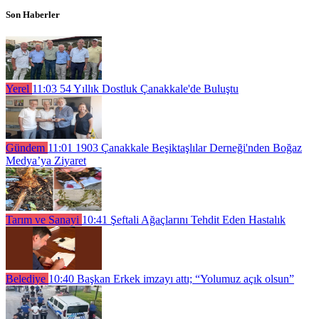
Son Haberler
Yerel
11:03
54 Yıllık Dostluk Çanakkale'de Buluştu
Gündem
11:01
1903 Çanakkale Beşiktaşlılar Derneği'nden Boğaz
Medya’ya Ziyaret
Tarım ve Sanayi
10:41
Şeftali Ağaçlarını Tehdit Eden Hastalık
Belediye
10:40
Başkan Erkek imzayı attı; “Yolumuz açık olsun”