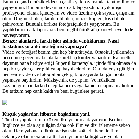
Bunun dışında müzik videosu çektik yakın zamanda, tanıtım filmleri
yapıyorum. Bunların devamında da kitap yazdım. 6 yıldır işin
profesyonel olarak içindeyim ve video üzerine çok sayıda çalışmam
oldu. Düğün klipleri, tanıtım filmleri, müzik klipleri, kısa filmler
çekiyorum. Bununla birlikte fotoğrafçılık da yapıyorum. Bu
yaptıklarımı da kitap olarak benim gibi fotoğraf çekmeyi sevenlerle
paylaşıyorum.
Benzer alanlarda farklı işler aslında yaptıklarınız. Nasıl
başladınız şu anki mesleğinizi yapmaya?
Video ve fotoğraf benim için hep bir tutkuydu. Ortaokul yıllarından
beri elime geçen makinalarla sürekli çekimler yapardım. Rahmetli
dayımın bana hediye ettiği Super 8 kamerayla, içinde film olmasa da
hep bir şeyler çeker gibi yapıp hayal ederdim. Okulda veya gittiğim
her yerde video ve fotoğraflar çekip, bilgisayarda kurgu montaj
yapmaya bayılırdım. Müzisyenlik de yaptım. Ve müzikten
kazandığım paralarla da hep kamera veya kamera ekipmanı alırdım.
Bu tutkum hep canlı kaldı ve beni bugünlere getirdi.
Küçük yaşlardan itibaren başladınız yani.
Tüm bu yaptıklarımın kökeni lise yıllarıma dayanıyor. Benim
İngilizce’ye olan aşırı ilgim daha çok film ve dizi izlememe sebep
oldu. Hem yabancı dilimin gelişmesini sağladı, hem de film
çekmeye olan merakım arttı. Lise yıllarımda İngilizce’ye olan