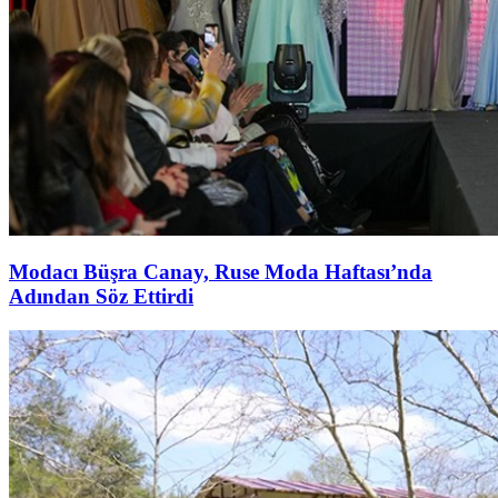
Modacı Büşra Canay, Ruse Moda Haftası’nda
Adından Söz Ettirdi