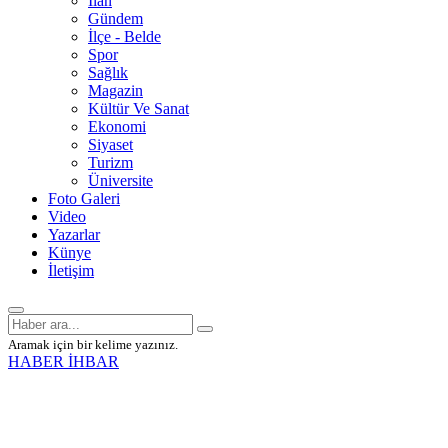
İlan
Gündem
İlçe - Belde
Spor
Sağlık
Magazin
Kültür Ve Sanat
Ekonomi
Siyaset
Turizm
Üniversite
Foto Galeri
Video
Yazarlar
Künye
İletişim
Aramak için bir kelime yazınız.
HABER İHBAR