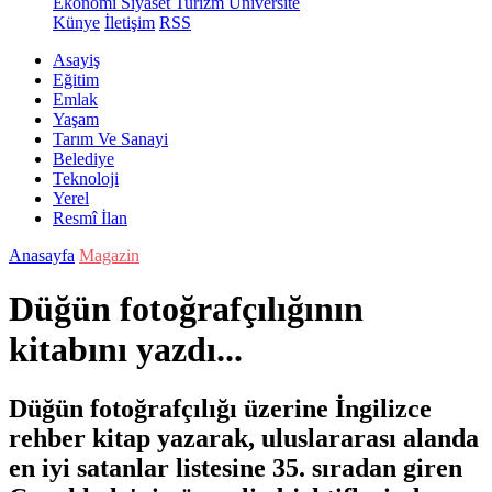
Ekonomi
Siyaset
Turizm
Üniversite
Künye
İletişim
RSS
Asayiş
Eğitim
Emlak
Yaşam
Tarım Ve Sanayi
Belediye
Teknoloji
Yerel
Resmî İlan
Anasayfa
Magazin
Düğün fotoğrafçılığının
kitabını yazdı...
Düğün fotoğrafçılığı üzerine İngilizce
rehber kitap yazarak, uluslararası alanda
en iyi satanlar listesine 35. sıradan giren