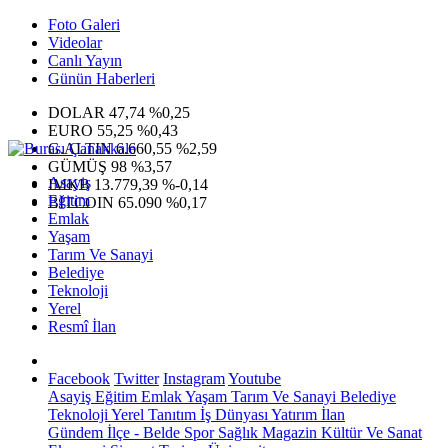
Foto Galeri
Videolar
Canlı Yayın
Günün Haberleri
DOLAR
47,74
%0,25
EURO
55,25
%0,43
G.ALTIN
6.660,55
%2,59
GÜMÜŞ
98
%3,57
Asayiş
IMKB
13.779,39
%-0,14
Eğitim
BITCOIN
65.090
%0,17
Emlak
Yaşam
Tarım Ve Sanayi
Belediye
Teknoloji
Yerel
Resmî İlan
Facebook
Twitter
Instagram
Youtube
Asayiş
Eğitim
Emlak
Yaşam
Tarım Ve Sanayi
Belediye
Teknoloji
Yerel
Tanıtım
İş Dünyası
Yatırım
İlan
Gündem
İlçe - Belde
Spor
Sağlık
Magazin
Kültür Ve Sanat