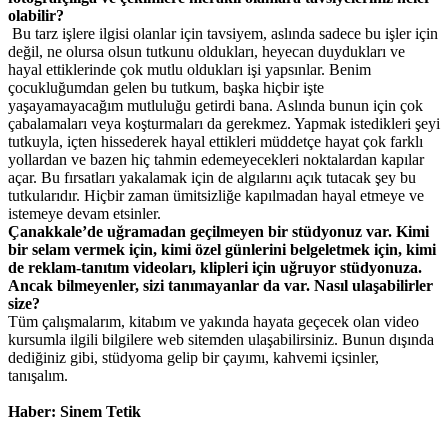
olabilir?
Bu tarz işlere ilgisi olanlar için tavsiyem, aslında sadece bu işler için
değil, ne olursa olsun tutkunu oldukları, heyecan duydukları ve
hayal ettiklerinde çok mutlu oldukları işi yapsınlar. Benim
çocukluğumdan gelen bu tutkum, başka hiçbir işte
yaşayamayacağım mutluluğu getirdi bana. Aslında bunun için çok
çabalamaları veya koşturmaları da gerekmez. Yapmak istedikleri şeyi
tutkuyla, içten hissederek hayal ettikleri müddetçe hayat çok farklı
yollardan ve bazen hiç tahmin edemeyecekleri noktalardan kapılar
açar. Bu fırsatları yakalamak için de algılarını açık tutacak şey bu
tutkularıdır. Hiçbir zaman ümitsizliğe kapılmadan hayal etmeye ve
istemeye devam etsinler.
Çanakkale’de uğramadan geçilmeyen bir stüdyonuz var. Kimi
bir selam vermek için, kimi özel günlerini belgeletmek için, kimi
de reklam-tanıtım videoları, klipleri için uğruyor stüdyonuza.
Ancak bilmeyenler, sizi tanımayanlar da var. Nasıl ulaşabilirler
size?
Tüm çalışmalarım, kitabım ve yakında hayata geçecek olan video
kursumla ilgili bilgilere web sitemden ulaşabilirsiniz. Bunun dışında
dediğiniz gibi, stüdyoma gelip bir çayımı, kahvemi içsinler,
tanışalım.
Haber: Sinem Tetik