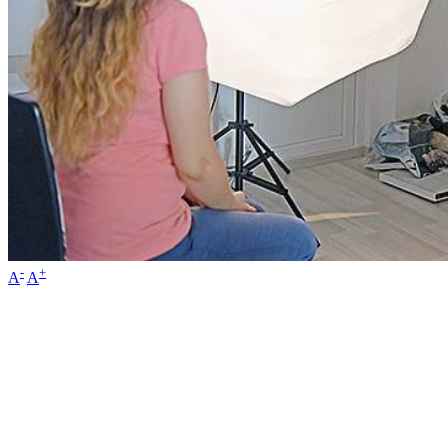
-
+
A
A