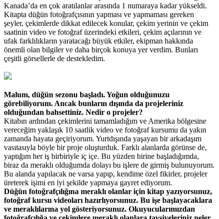
Kanada’da en çok aratılanlar arasında 1 numaraya kadar yükseldi.
Kitapta düğün fotoğrafçısının yapması ve yapmaması gereken
şeyler, çekimlerde dikkat edilecek konular, çekim yerinin ve çekim
saatinin video ve fotoğraf üzerindeki etkileri, çekim açılarının ve
ufak farklılıkların yaratacağı büyük etkiler, ekipman hakkında
önemli olan bilgiler ve daha birçok konuya yer verdim. Bunları
çeşitli görsellerle de destekledim.
Malum, düğün sezonu başladı. Yoğun olduğunuzu
görebiliyorum. Ancak bunların dışında da projeleriniz
olduğundan bahsettiniz. Nedir o projeler?
Kitabın ardından çekimlerini tamamladığım ve Amerika bölgesine
vereceğim yaklaşık 10 saatlik video ve fotoğraf kursumu da yakın
zamanda hayata geçiriyorum. Yurtdışında yaşayan bir arkadaşım
vasıtasıyla böyle bir proje oluşturduk. Farklı alanlarda görünse de,
yaptığım her iş birbiriyle iç içe. Bu yüzden birine başladığımda,
biraz da meraklı olduğumda dolayı bu işlere de girmiş bulunuyorum.
Bu alanda yapılacak ne varsa yapıp, kendime özel fikirler, projeler
üreterek işimi en iyi şekilde yapmaya gayret ediyorum.
Düğün fotoğrafçılığına meraklı olanlar için kitap yazıyorsunuz,
fotoğraf kursu videoları hazırlıyorsunuz. Bu işe başlayacaklara
ve meraklılarına yol gösteriyorsunuz. Okuyucularımızdan
fotoğrafçılığa ve çekimlere meraklı olanlara tavsiyeleriniz neler