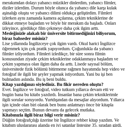
merakımdan dolayı yabancı müzikler dinlerdim, yabancı filmler,
diziler izlerdim. Durum böyle olunca da yabancı dile karşı kulak
aşinalığı oluştu ve yabancı dilimi oldukça geliştirdim. Filmleri
izlerken aynı zamanda kamera açılarına, çekim tekniklerine de
dikkat etmeye başladım ve böyle bir merakım da başladı. Onları
izleyince, gördükçe film çekmeye daha çok ilgim arttı.
Mesleğinizle alakalı bir üniversite bitirmediğinizi biliyorum,
biraz bahseder misiniz?
Lise yıllarında İngilizceye çok ilgim vardı. Okul harici İngilizce
öğrenmek için çok pratik yapıyordum. Çoğunlukla da yabancı
filmler izliyordum. Filmleri izledikçe, bir süre sonra filmin
konusundan ziyade çekim tekniklerine odaklanmaya başladım ve
çekim yapmaya olan ilgim daha da arttı. Lisede sayısal bölüm,
üniversitede fizik bölümü bitirmeme rağmen hayatımda hep video ve
fotoğraf ile ilgili bir şeyler yapmak istiyordum. Yani bu işi ben
bulmadım aslında. Bu iş beni buldu.
Kitap yazdığınızı söylediniz. Bu fikir nereden oluştu?
Evet. İngilizce ve fotoğraf, video tutkum yıllarca devam etti ve
bugün bana bu kitabı yazdırdı. İnsanlar bana çekim tekniklerimle
ilgili sorular soruyordu. Yurtdışından da mesajlar alıyordum. Yıllarca
işin içinde olan biri olarak ben bunu anlatmayı önce bir kitapla
yapmayı seçtim. Bunun devamı da gelecek mutlaka.
Kitabınızla ilgili biraz bilgi verir misiniz?
Düğün fotoğrafçılığı üzerine bir İngilizce rehber kitap yazdım. Ve
kitabım uluslararası alanda en iyi satanlar listesine 35. sıradan girdi.