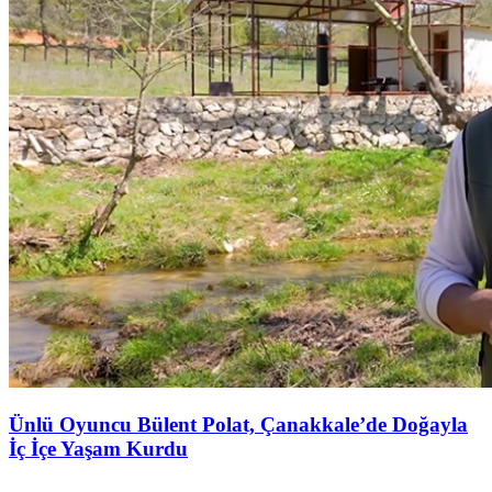
Ünlü Oyuncu Bülent Polat, Çanakkale’de Doğayla
İç İçe Yaşam Kurdu