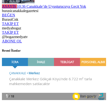
ASAYİŞ
10:36
Çanakkale’de Uyuşturucuya Geçit Yok
burasicanakkalegazetesi
BEĞEN
BurasiCnk
TAKİP ET
medyabogaz
TAKİP ET
@bogazmedyatv
ABONE OL
Resmî İlanlar