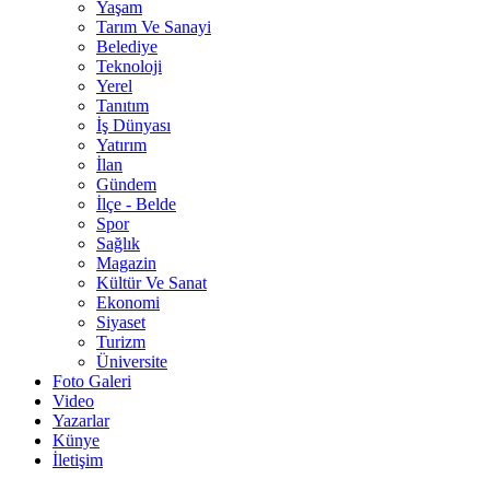
Yaşam
Tarım Ve Sanayi
Belediye
Teknoloji
Yerel
Tanıtım
İş Dünyası
Yatırım
İlan
Gündem
İlçe - Belde
Spor
Sağlık
Magazin
Kültür Ve Sanat
Ekonomi
Siyaset
Turizm
Üniversite
Foto Galeri
Video
Yazarlar
Künye
İletişim