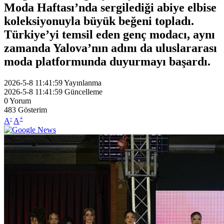
Moda Haftası’nda sergilediği abiye elbise
koleksiyonuyla büyük beğeni topladı.
Türkiye’yi temsil eden genç modacı, aynı
zamanda Yalova’nın adını da uluslararası
moda platformunda duyurmayı başardı.
2026-5-8 11:41:59
Yayınlanma
2026-5-8 11:41:59
Güncelleme
0
Yorum
483
Gösterim
-
+
A
A