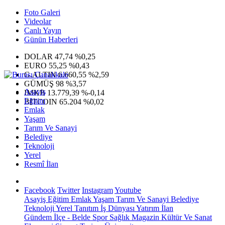
Foto Galeri
Videolar
Canlı Yayın
Günün Haberleri
DOLAR
47,74
%0,25
EURO
55,25
%0,43
G.ALTIN
6.660,55
%2,59
GÜMÜŞ
98
%3,57
Asayiş
IMKB
13.779,39
%-0,14
Eğitim
BITCOIN
65.204
%0,02
Emlak
Yaşam
Tarım Ve Sanayi
Belediye
Teknoloji
Yerel
Resmî İlan
Facebook
Twitter
Instagram
Youtube
Asayiş
Eğitim
Emlak
Yaşam
Tarım Ve Sanayi
Belediye
Teknoloji
Yerel
Tanıtım
İş Dünyası
Yatırım
İlan
Gündem
İlçe - Belde
Spor
Sağlık
Magazin
Kültür Ve Sanat