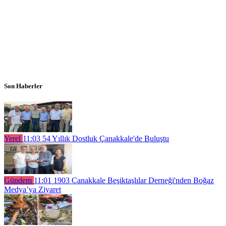
Son Haberler
Yerel
11:03
54 Yıllık Dostluk Çanakkale'de Buluştu
Gündem
11:01
1903 Çanakkale Beşiktaşlılar Derneği'nden Boğaz
Medya’ya Ziyaret