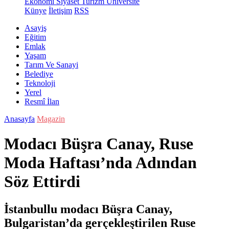
Ekonomi
Siyaset
Turizm
Üniversite
Künye
İletişim
RSS
Asayiş
Eğitim
Emlak
Yaşam
Tarım Ve Sanayi
Belediye
Teknoloji
Yerel
Resmî İlan
Anasayfa
Magazin
Modacı Büşra Canay, Ruse
Moda Haftası’nda Adından
Söz Ettirdi
İstanbullu modacı Büşra Canay,
Bulgaristan’da gerçekleştirilen Ruse