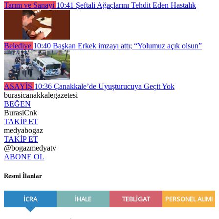
Tarım ve Sanayi
10:41
Şeftali Ağaçlarını Tehdit Eden Hastalık
Belediye
10:40
Başkan Erkek imzayı attı; “Yolumuz açık olsun”
ASAYİŞ
10:36
Çanakkale’de Uyuşturucuya Geçit Yok
burasicanakkalegazetesi
BEĞEN
BurasiCnk
TAKİP ET
medyabogaz
TAKİP ET
@bogazmedyatv
ABONE OL
Resmî İlanlar