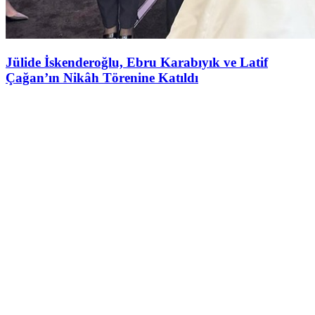
Jülide İskenderoğlu, Ebru Karabıyık ve Latif
Çağan’ın Nikâh Törenine Katıldı