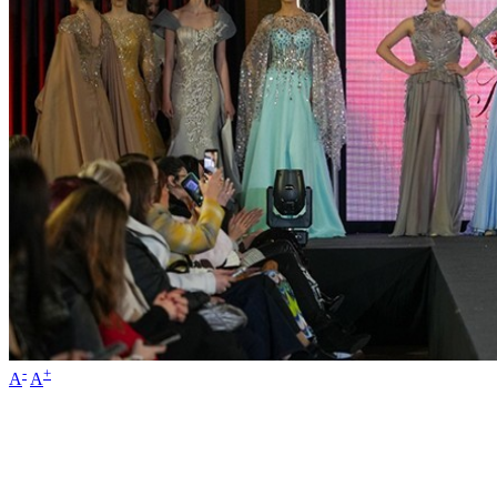
-
+
A
A