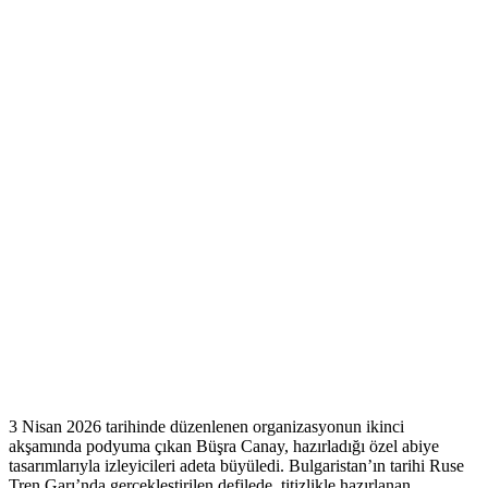
3 Nisan 2026 tarihinde düzenlenen organizasyonun ikinci
akşamında podyuma çıkan Büşra Canay, hazırladığı özel abiye
tasarımlarıyla izleyicileri adeta büyüledi. Bulgaristan’ın tarihi Ruse
Tren Garı’nda gerçekleştirilen defilede, titizlikle hazırlanan