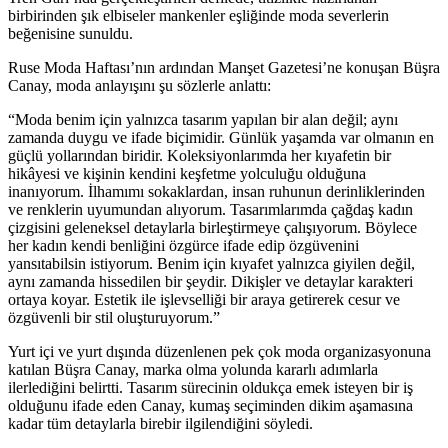
birbirinden şık elbiseler mankenler eşliğinde moda severlerin
beğenisine sunuldu.
Ruse Moda Haftası’nın ardından Manşet Gazetesi’ne konuşan Büşra
Canay, moda anlayışını şu sözlerle anlattı:
“Moda benim için yalnızca tasarım yapılan bir alan değil; aynı
zamanda duygu ve ifade biçimidir. Günlük yaşamda var olmanın en
güçlü yollarından biridir. Koleksiyonlarımda her kıyafetin bir
hikâyesi ve kişinin kendini keşfetme yolculuğu olduğuna
inanıyorum. İlhamımı sokaklardan, insan ruhunun derinliklerinden
ve renklerin uyumundan alıyorum. Tasarımlarımda çağdaş kadın
çizgisini geleneksel detaylarla birleştirmeye çalışıyorum. Böylece
her kadın kendi benliğini özgürce ifade edip özgüvenini
yansıtabilsin istiyorum. Benim için kıyafet yalnızca giyilen değil,
aynı zamanda hissedilen bir şeydir. Dikişler ve detaylar karakteri
ortaya koyar. Estetik ile işlevselliği bir araya getirerek cesur ve
özgüvenli bir stil oluşturuyorum.”
Yurt içi ve yurt dışında düzenlenen pek çok moda organizasyonuna
katılan Büşra Canay, marka olma yolunda kararlı adımlarla
ilerlediğini belirtti. Tasarım sürecinin oldukça emek isteyen bir iş
olduğunu ifade eden Canay, kumaş seçiminden dikim aşamasına
kadar tüm detaylarla birebir ilgilendiğini söyledi.