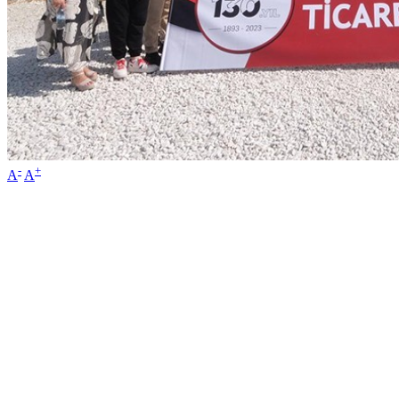
-
+
A
A