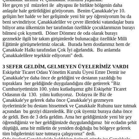
Her geçen yıl müzeleri ile altyapısı ile birlikte bölgenin daha
anlaşılır hale getirildiğini görüyorum. Benim Çanakkale'ye 10.
gelişim her halde ve her gelişimde yeni bir şey öğreniyorum bu da
beni sevindiriyor. Çanakkaleliler ve çevre illerdeki vatandaşlar bura
biliyor ama ülkemizin her tarafından özellikle çocuklarımızın burayı
bilmesi çok kıymetli. Döner Dönmez de oda olarak burayı
gezmekle ilgili bir takım girişimlerde bulunacağız özellikle Milli
Eğitimle görüşmelerimiz olacak. Burada hem dostlarımız hem de
Çanakkale Halkı tarafından Çok İyi ağırlandık. Bu anlamda
Çanakkalelilere teşekkür ediyorum" dedi.
3 SEFER GELDİM, GELMEYEN ÜYELERİMİZ VARDI
Eskişehir Ticaret Odası Yönetim Kurulu Üyesi Emre Demir ise
Çanakkale'ye daha önce de geldiğini ve destanın yazıldığı bu
topraklara her geldiğinde duygulandığını dile getirerek "Biz
Cumhuriyetimizin 100. yılını kutladışımız gibi Eskişehir Ticaret
Odasının da 130. yılını kutluyoruz. Dolayısı ile Biz de
Çanakkale'ye gelerek daha önce Çanakkale'yi gezmeyen
üyelerimizle bu destanı hissetmek ve Çanakkale Ruhunu taze tutmak
açısından bu geziyi düzenledik. Bir çok üyemiz buraya daha önce
de geldi. Ben de 3 defa geldim. Ama her geldiğimizde yeni bir şey
öğrendiğimiz ve her geldiğimizde duygulandığımız bir ecdadın şehit
düştüğü, ama bir milletin de yeniden doğduğu bu bölgeye gelerek
tüm bilgilerimizi taze tutmaya çalışıyoruz" dedi.