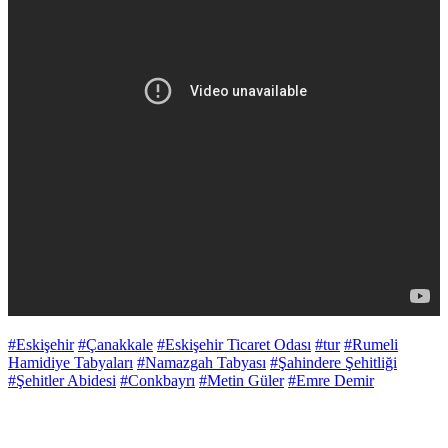
#Eskişehir
#Çanakkale
#Eskişehir Ticaret Odası
#tur
#Rumeli
Hamidiye Tabyaları
#Namazgah Tabyası
#Şahindere Şehitliği
#Şehitler Abidesi
#Conkbayrı
#Metin Güler
#Emre Demir