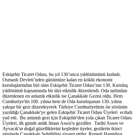
Eskişehir Ticaret Odası, bu yıl 130’uncu yıldönümünü kutladı.
Osmanlı Devleti’nden günümüze kalan en köklü ekonomi
kuruluşlarından biri olan Eskişehir Ticaret Odası’nın 130. Kuruluş
yıldönümü kapsamında bir dizi etkinlik düzenlendi. Oda tarfından
düzenlenen en anlamlı etkinlik ise Çanakkale Gezisi oldu. Hem
Cumhuriye'tin 100. yılına hem de Oda kuruluşunun 130. yılına
yakışır bir gezi düzenleyerek Türkiye Cumhuriyetinin ön sözünün
yazıldığı Çanakkale'ye gelen Eskişehir Ticaret Odası Üyeleri ecdadı
yad etti. Bu anlamlı gezi için Eskişehir'den yola çıkan Ticaret Odası
Üyeleri, ilk günde antik liman Assos'u gezdiler. Tarihi Assos ve
Ayvacık'ın doğal güzelliklerini keşfeden üyeler, gezilerin ikinci
gününde Çanakkale Şehitliğini ziyaret ettiler. Rumeli Hamidiye