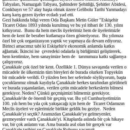
Tabyaları, Namazgah Tabyası, Şahindere Şehitliği, Şehitler Abidesi,
Conkbayrı ve 57 alay başta olmak üzere Gelibolu Tarihi Yarımadayı
karış karış gezen üyeler ecdadı yad etti.
Gezi hakkında bilgi veren Oda Başkanı Metin Güler "Eskişehir
Ticaret Odası 1893 yılında kurulmuş ve bu yıl itibari ile 130. yılını
kıtluyoruz. Bunu da hem meclis üyelerimiz hem de üyelerimizle
hem de kent ile beraber kutlamaya özen gösteriyoruz. Bu yılımıza
özel bir çok organizasyon yaptık ve yapmaya da devam ediyoruz.
Birinci amacımız tabi ki Eskişehir'e ekonomik anlamda katkıs
ağlamak. İkincisi ise çevredeki odalarla iş birliğimizi geliştirerek,
hem kentimize, hem sanayimize hem de tarımımıza katkı sağlamya
çalışıyoruz.
Çanakkale çok özel bir kent. Özellikle 1. Dünya savaşında verilen o
mücadele ile ülkemizin tüm bireyleri de burada olurken Topyekün
bir mücadele verildi. O yüzden ben her seferinde söylüyorum, başta
çocuklarımız olmak kaydıyla Çanakkale herkes tarafından görülmeli
ve burada yaşanılanları, verilen çetin mücadele herkeslerin bilmesi
gerekiyor. Neden? Çünkü geçmişimizi bilmemiz gerekiyor.
Çanakkale'de de önemli bir geçmiş var. Bu yıl Cumhuriyetimizin
100. yılı hem bu yıla çok yakışacağı için hem de Ticaret Odamızın
Meclis üyeleri ve eşlerimizle birlikte geldik bu geziye. Neden
Çanakkale'yi seçtik? Aramızdan Çanakkale'ye gelmeyenler,
gezmeyenler vardı Çanakkale'yi. Kitaplarda aslında bir çok hikaye
var, bir çok anlatım var. Ama burada asıl olan bir gerçek var
Çanakkale tarihini ve Çanakkale Ruhunu yaşamak.