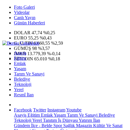
Foto Galeri
Videolar
Canlı Yayın
Günün Haberleri
DOLAR
47,74
%0,25
EURO
55,25
%0,43
G.ALTIN
6.660,55
%2,59
GÜMÜŞ
98
%3,57
Asayiş
IMKB
13.779,39
%-0,14
Eğitim
BITCOIN
65.010
%0,18
Emlak
Yaşam
Tarım Ve Sanayi
Belediye
Teknoloji
Yerel
Resmî İlan
Facebook
Twitter
Instagram
Youtube
Asayiş
Eğitim
Emlak
Yaşam
Tarım Ve Sanayi
Belediye
Teknoloji
Yerel
Tanıtım
İş Dünyası
Yatırım
İlan
Gündem
İlçe - Belde
Spor
Sağlık
Magazin
Kültür Ve Sanat