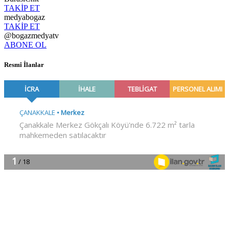
TAKİP ET
medyabogaz
TAKİP ET
@bogazmedyatv
ABONE OL
Resmî İlanlar