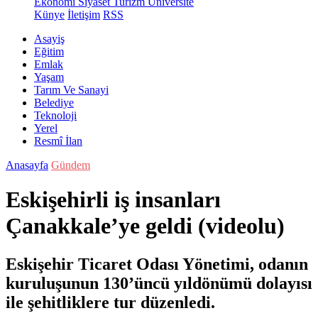
Ekonomi
Siyaset
Turizm
Üniversite
Künye
İletişim
RSS
Asayiş
Eğitim
Emlak
Yaşam
Tarım Ve Sanayi
Belediye
Teknoloji
Yerel
Resmî İlan
Anasayfa
Gündem
Eskişehirli iş insanları
Çanakkale’ye geldi (videolu)
Eskişehir Ticaret Odası Yönetimi, odanın
kuruluşunun 130’üncü yıldönümü dolayısı
ile şehitliklere tur düzenledi.