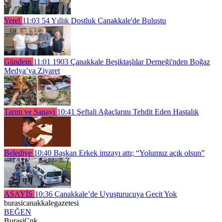
Yerel
11:03
54 Yıllık Dostluk Çanakkale'de Buluştu
Gündem
11:01
1903 Çanakkale Beşiktaşlılar Derneği'nden Boğaz
Medya’ya Ziyaret
Tarım ve Sanayi
10:41
Şeftali Ağaçlarını Tehdit Eden Hastalık
Belediye
10:40
Başkan Erkek imzayı attı; “Yolumuz açık olsun”
ASAYİŞ
10:36
Çanakkale’de Uyuşturucuya Geçit Yok
burasicanakkalegazetesi
BEĞEN
BurasiCnk