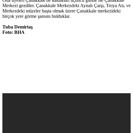
Oda üyeleri Çanakkale'de kaldıkları üçüncü günde ise Çanakkale
Merkezi gezdiler. Çanakkale Merkezdeki Aynalı Çarşı, Troya Atı, ve
Merkezdeki müzeler başta olmak üzere Çanakkale merkezideki
birçok yere görme şansını bulduklar.
Tuba Demirtaş
Foto: BHA