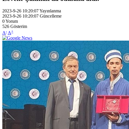
2023-9-26 10:20:07
Yayınlanma
2023-9-26 10:20:07
Güncelleme
0
Yorum
526
Gösterim
-
+
A
A