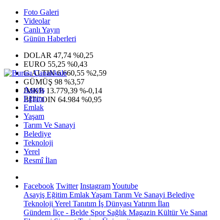
Foto Galeri
Videolar
Canlı Yayın
Günün Haberleri
DOLAR
47,74
%0,25
EURO
55,25
%0,43
G.ALTIN
6.660,55
%2,59
GÜMÜŞ
98
%3,57
Asayiş
IMKB
13.779,39
%-0,14
Eğitim
BITCOIN
64.984
%0,95
Emlak
Yaşam
Tarım Ve Sanayi
Belediye
Teknoloji
Yerel
Resmî İlan
Facebook
Twitter
Instagram
Youtube
Asayiş
Eğitim
Emlak
Yaşam
Tarım Ve Sanayi
Belediye
Teknoloji
Yerel
Tanıtım
İş Dünyası
Yatırım
İlan
Gündem
İlçe - Belde
Spor
Sağlık
Magazin
Kültür Ve Sanat