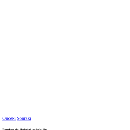
Önceki
Sonraki
Bunlar da ilginizi çekebilir