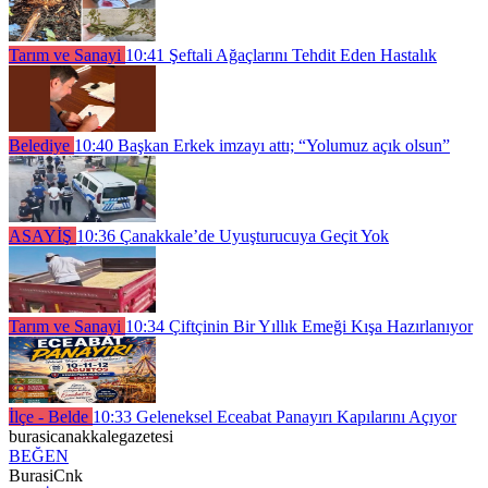
Tarım ve Sanayi
10:41
Şeftali Ağaçlarını Tehdit Eden Hastalık
Belediye
10:40
Başkan Erkek imzayı attı; “Yolumuz açık olsun”
ASAYİŞ
10:36
Çanakkale’de Uyuşturucuya Geçit Yok
Tarım ve Sanayi
10:34
Çiftçinin Bir Yıllık Emeği Kışa Hazırlanıyor
İlçe - Belde
10:33
Geleneksel Eceabat Panayırı Kapılarını Açıyor
burasicanakkalegazetesi
BEĞEN
BurasiCnk