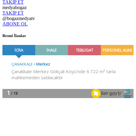
TAKİP ET
medyabogaz
TAKİP ET
@bogazmedyatv
ABONE OL
Resmî İlanlar