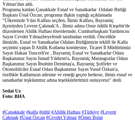
Yılmaz'dan aldı.
Programa katılan Çanakkale Esnaf ve Sanatkarlar Odalatr Birliği
Başkanı Ünal Özcan, programa ilişkin yaptığı açıklamada
"Ülkemizde Yılın Kalfası seçilen, İlimiz Kalfası, Bayramiç
ilçemizden Levent Çakmak'A , İlimiz adına Onur ödülü Kirşehir'de
düzenlenen Ahilik Haftası törenlerinde, Cumhurbaşkanı Yardımcısı
Sayın Cevdet Yılmazbeyefendi tarafından verildi. Öncelikle
ilimizde, Esnaf ve Sanatkarlar Odaları Birliğimizin teklifi ile Kalfa
seçimini yapan İl Ahilik Kutlama komitesine, Ticaret İl Müdürümüz
Sayın Hakan Tuncerli'ee , Bayramiç Esnaf ve Sanatkarlar Odası
Başkanımız Sayın İsmail Yıldırım'a, Bayramiç Marangozlar Odası
Başkanımız Sayın İbrahim Demirtaş'a, Bayramiç Şoförler ve
Otomobilciler Esnaf Odası Başkanımız Sayın Yusuf Özkan'a,
özellikle Kalfamızın ailesine ve emeği geçen herkese, ilimiz esnaf ve
sanatkarlar teşkilatımız adına teşekkürlerimizi sunuyoruz" dedi.
Sedat Uz
Foto: BHA
#Çanakkale
#kalfa
#ödül
#Ahilik Haftası
#Türkiye
#Levent
Çakmak
#Ünal Özcan
#Cevdet Yılmaz
#Ömer Bolat