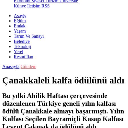
Ekonomi
Siyaset
Turizm
Üniversite
Künye
İletişim
RSS
Asayiş
Eğitim
Emlak
Yaşam
Tarım Ve Sanayi
Belediye
Teknoloji
Yerel
Resmî İlan
Anasayfa
Gündem
Çanakkaleli kalfa ödülünü aldı
Bu yılki Ahilik Haftası çerçevesinde
düzenlenen Türkiye geneli yılın kalfası
ödülü Çanakkale almayı başarmıştı. Yılın
Kalfası Seçilen Bayramiçli Kasap Kalfası
Levent Çakmak da ödülünü aldı.