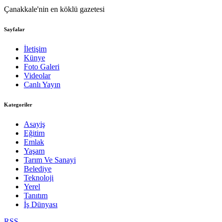
Çanakkale'nin en köklü gazetesi
Sayfalar
İletişim
Künye
Foto Galeri
Videolar
Canlı Yayın
Kategoriler
Asayiş
Eğitim
Emlak
Yaşam
Tarım Ve Sanayi
Belediye
Teknoloji
Yerel
Tanıtım
İş Dünyası
RSS