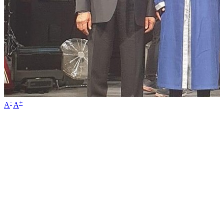
-
+
A
A