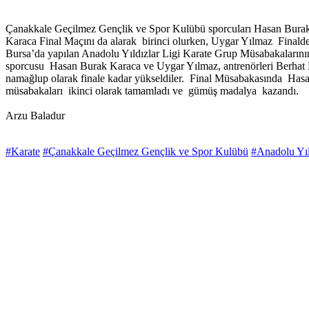
Çanakkale Geçilmez Gençlik ve Spor Kulübü sporcuları Hasan Burak
Karaca Final Maçını da alarak birinci olurken, Uygar Yılmaz Finalde 
Bursa’da yapılan Anadolu Yıldızlar Ligi Karate Grup Müsabakalarının
sporcusu Hasan Burak Karaca ve Uygar Yılmaz, antrenörleri Berhat Erb
namağlup olarak finale kadar yükseldiler. Final Müsabakasında Hasan
müsabakaları ikinci olarak tamamladı ve gümüş madalya kazandı.
Arzu Baladur
#Karate
#Çanakkale Geçilmez Gençlik ve Spor Kulübü
#Anadolu Yıl