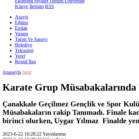
Ekonomi
Siyaset
Turizm
Üniversite
Künye
İletişim
RSS
Asayiş
Eğitim
Emlak
Yaşam
Tarım Ve Sanayi
Belediye
Teknoloji
Yerel
Resmî İlan
Anasayfa
Spor
Karate Grup Müsabakalarında 
Çanakkale Geçilmez Gençlik ve Spor Kulü
Müsabakaların rakip Tanımadı. Finale ka
birinci olurken, Uygar Yılmaz Finalde yeni
2023-6-22 10:28:22
Yayınlanma