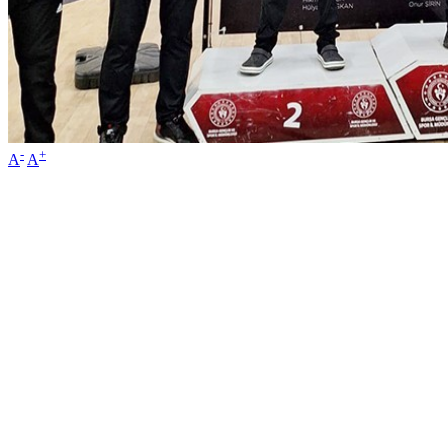
-
+
A
A