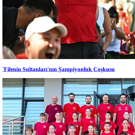
'Filenin Sultanları'nın Şampiyonluk Coşkusu