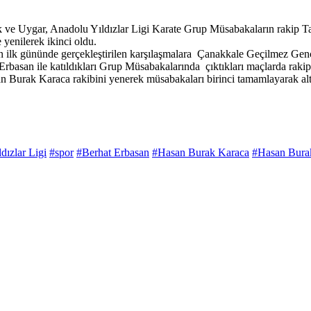
 ve Uygar, Anadolu Yıldızlar Ligi Karate Grup Müsabakaların rakip T
yenilerek ikinci oldu.
 ilk gününde gerçekleştirilen karşılaşmalara Çanakkale Geçilmez Genç
asan ile katıldıkları Grup Müsabakalarında çıktıkları maçlarda rakiple
 Burak Karaca rakibini yenerek müsabakaları birinci tamamlayarak alt
dızlar Ligi
#spor
#Berhat Erbasan
#Hasan Burak Karaca
#Hasan Bura