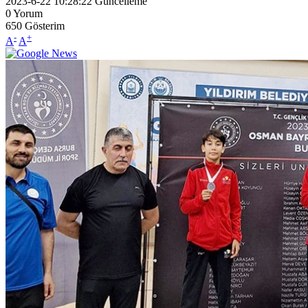
2023-6-22 10:28:22
Güncelleme
0
Yorum
650
Gösterim
-
+
A
A