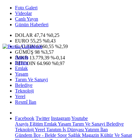
Foto Galeri
Videolar
Canlı Yayın
Günün Haberleri
DOLAR
47,74
%0,25
EURO
55,25
%0,43
G.ALTIN
6.660,55
%2,59
GÜMÜŞ
98
%3,57
Asayiş
IMKB
13.779,39
%-0,14
Eğitim
BITCOIN
64.960
%0,97
Emlak
Yaşam
Tarım Ve Sanayi
Belediye
Teknoloji
Yerel
Resmî İlan
Facebook
Twitter
Instagram
Youtube
Asayiş
Eğitim
Emlak
Yaşam
Tarım Ve Sanayi
Belediye
Teknoloji
Yerel
Tanıtım
İş Dünyası
Yatırım
İlan
Gündem
İlçe - Belde
Spor
Sağlık
Magazin
Kültür Ve Sanat