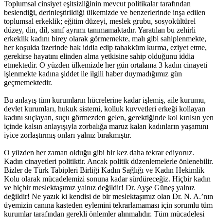
Toplumsal cinsiyet eşitsizliğinin mevcut politikalar tarafından
beslendiği, derinleştirildiği ülkemizde ve benzerlerinde inşa edilen
toplumsal erkeklik; eğitim düzeyi, meslek grubu, sosyokültürel
düzey, din, dil, sınıf ayrımı tanımamaktadır. Yaratılan bu zehirli
erkeklik kadını birey olarak görmemekte, malı gibi sahiplenmekte,
her koşulda üzerinde hak iddia edip tahakküm kurma, eziyet etme,
gerekirse hayatını elinden alma yetkisine sahip olduğunu iddia
etmektedir. O yüzden ülkemizde her gün ortalama 3 kadın cinayeti
işlenmekte kadına şiddet ile ilgili haber duymadığımız gün
geçmemektedir.
Bu anlayış tüm kurumların hücrelerine kadar işlemiş, aile kurumu,
devlet kurumları, hukuk sistemi, kolluk kuvvetleri erkeği kollayan
kadını suçlayan, suçu görmezden gelen, gerektiğinde kol kırılsın yen
içinde kalsın anlayışıyla zorbalığa maruz kalan kadınların yaşamını
iyice zorlaştırmış onları yalnız bırakmıştır.
O yüzden her zaman olduğu gibi bir kez daha tekrar ediyoruz.
Kadın cinayetleri politiktir. Ancak politik düzenlemelerle önlenebilir.
Bizler de Türk Tabipleri Birliği Kadın Sağlığı ve Kadın Hekimlik
Kolu olarak mücadelemizi sonuna kadar sürdüreceğiz. Hiçbir kadın
ve hiçbir meslektaşımız yalnız değildir! Dr. Ayşe Güneş yalnız
değildir! Ne yazık ki kendisi de bir meslektaşımız olan Dr. N. A.’nın
üyemizin canına kasteden eylemini tekrarlamaması için sorumlu tüm
kurumlar tarafından gerekli önlemler alınmalıdır. Tüm mücadelesi