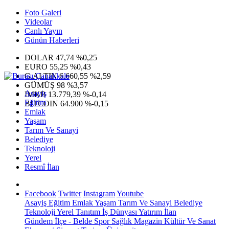
Foto Galeri
Videolar
Canlı Yayın
Günün Haberleri
DOLAR
47,74
%0,25
EURO
55,25
%0,43
G.ALTIN
6.660,55
%2,59
GÜMÜŞ
98
%3,57
Asayiş
IMKB
13.779,39
%-0,14
Eğitim
BITCOIN
64.900
%-0,15
Emlak
Yaşam
Tarım Ve Sanayi
Belediye
Teknoloji
Yerel
Resmî İlan
Facebook
Twitter
Instagram
Youtube
Asayiş
Eğitim
Emlak
Yaşam
Tarım Ve Sanayi
Belediye
Teknoloji
Yerel
Tanıtım
İş Dünyası
Yatırım
İlan
Gündem
İlçe - Belde
Spor
Sağlık
Magazin
Kültür Ve Sanat