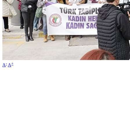
-
+
A
A