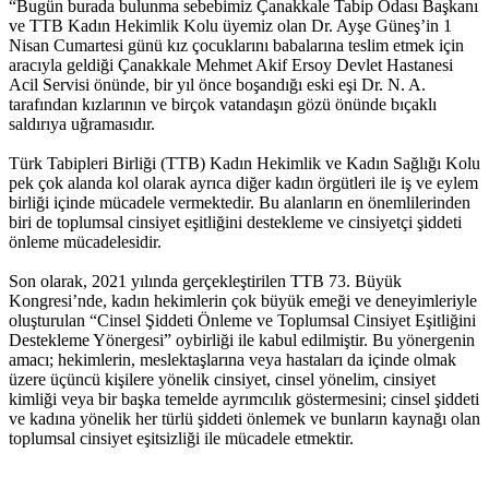
“Bugün burada bulunma sebebimiz Çanakkale Tabip Odası Başkanı
ve TTB Kadın Hekimlik Kolu üyemiz olan Dr. Ayşe Güneş’in 1
Nisan Cumartesi günü kız çocuklarını babalarına teslim etmek için
aracıyla geldiği Çanakkale Mehmet Akif Ersoy Devlet Hastanesi
Acil Servisi önünde, bir yıl önce boşandığı eski eşi Dr. N. A.
tarafından kızlarının ve birçok vatandaşın gözü önünde bıçaklı
saldırıya uğramasıdır.
Türk Tabipleri Birliği (TTB) Kadın Hekimlik ve Kadın Sağlığı Kolu
pek çok alanda kol olarak ayrıca diğer kadın örgütleri ile iş ve eylem
birliği içinde mücadele vermektedir. Bu alanların en önemlilerinden
biri de toplumsal cinsiyet eşitliğini destekleme ve cinsiyetçi şiddeti
önleme mücadelesidir.
Son olarak, 2021 yılında gerçekleştirilen TTB 73. Büyük
Kongresi’nde, kadın hekimlerin çok büyük emeği ve deneyimleriyle
oluşturulan “Cinsel Şiddeti Önleme ve Toplumsal Cinsiyet Eşitliğini
Destekleme Yönergesi” oybirliği ile kabul edilmiştir. Bu yönergenin
amacı; hekimlerin, meslektaşlarına veya hastaları da içinde olmak
üzere üçüncü kişilere yönelik cinsiyet, cinsel yönelim, cinsiyet
kimliği veya bir başka temelde ayrımcılık göstermesini; cinsel şiddeti
ve kadına yönelik her türlü şiddeti önlemek ve bunların kaynağı olan
toplumsal cinsiyet eşitsizliği ile mücadele etmektir.