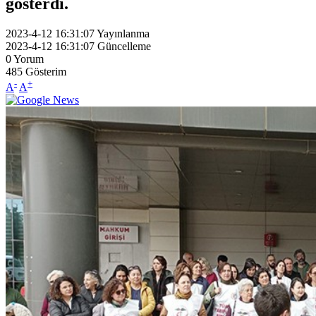
gösterdi.
2023-4-12 16:31:07
Yayınlanma
2023-4-12 16:31:07
Güncelleme
0
Yorum
485
Gösterim
-
+
A
A