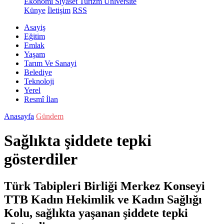
Ekonomi
Siyaset
Turizm
Üniversite
Künye
İletişim
RSS
Asayiş
Eğitim
Emlak
Yaşam
Tarım Ve Sanayi
Belediye
Teknoloji
Yerel
Resmî İlan
Anasayfa
Gündem
Sağlıkta şiddete tepki
gösterdiler
Türk Tabipleri Birliği Merkez Konseyi
TTB Kadın Hekimlik ve Kadın Sağlığı
Kolu, sağlıkta yaşanan şiddete tepki