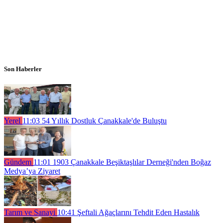
Son Haberler
Yerel
11:03
54 Yıllık Dostluk Çanakkale'de Buluştu
Gündem
11:01
1903 Çanakkale Beşiktaşlılar Derneği'nden Boğaz
Medya’ya Ziyaret
Tarım ve Sanayi
10:41
Şeftali Ağaçlarını Tehdit Eden Hastalık