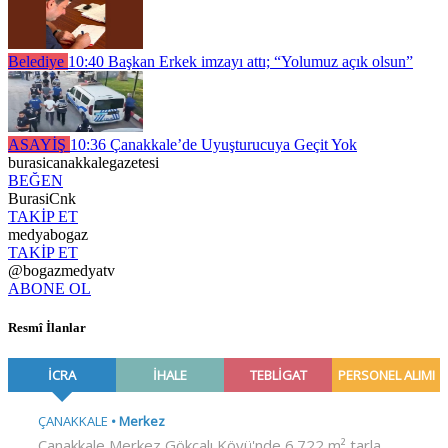
Belediye
10:40
Başkan Erkek imzayı attı; “Yolumuz açık olsun”
ASAYİŞ
10:36
Çanakkale’de Uyuşturucuya Geçit Yok
burasicanakkalegazetesi
BEĞEN
BurasiCnk
TAKİP ET
medyabogaz
TAKİP ET
@bogazmedyatv
ABONE OL
Resmî İlanlar