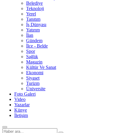
Belediye
Teknoloji
Yerel
Tanıtım
İş Dünyası
Yatırım
İlan
Gündem
İlçe - Belde
Spor
Sağlık
Magazin
Kültür Ve Sanat
Ekonomi
Siyaset
Turizm
Üniversite
Foto Galeri
Video
Yazarlar
Künye
İletişim