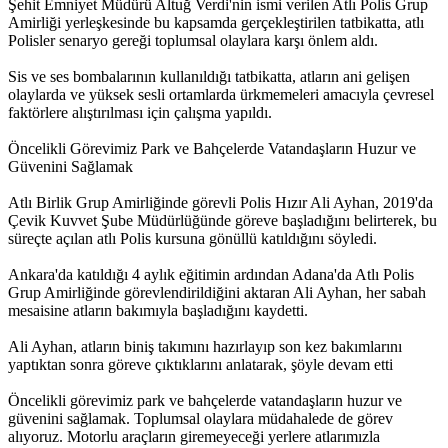
Şehit Emniyet Müdürü Altuğ Verdi'nin ismi verilen Atlı Polis Grup
Amirliği yerleşkesinde bu kapsamda gerçekleştirilen tatbikatta, atlı
Polisler senaryo gereği toplumsal olaylara karşı önlem aldı.
Sis ve ses bombalarının kullanıldığı tatbikatta, atların ani gelişen
olaylarda ve yüksek sesli ortamlarda ürkmemeleri amacıyla çevresel
faktörlere alıştırılması için çalışma yapıldı.
Öncelikli Görevimiz Park ve Bahçelerde Vatandaşların Huzur ve
Güvenini Sağlamak
Atlı Birlik Grup Amirliğinde görevli Polis Hızır Ali Ayhan, 2019'da
Çevik Kuvvet Şube Müdürlüğünde göreve başladığını belirterek, bu
süreçte açılan atlı Polis kursuna gönüllü katıldığını söyledi.
Ankara'da katıldığı 4 aylık eğitimin ardından Adana'da Atlı Polis
Grup Amirliğinde görevlendirildiğini aktaran Ali Ayhan, her sabah
mesaisine atların bakımıyla başladığını kaydetti.
Ali Ayhan, atların biniş takımını hazırlayıp son kez bakımlarını
yaptıktan sonra göreve çıktıklarını anlatarak, şöyle devam etti
Öncelikli görevimiz park ve bahçelerde vatandaşların huzur ve
güvenini sağlamak. Toplumsal olaylara müdahalede de görev
alıyoruz. Motorlu araçların giremeyeceği yerlere atlarımızla