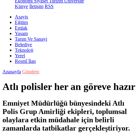
Ekonomi
Siyaset
Turizm
Üniversite
Künye
İletişim
RSS
Asayiş
Eğitim
Emlak
Yaşam
Tarım Ve Sanayi
Belediye
Teknoloji
Yerel
Resmî İlan
Anasayfa
Gündem
Atlı polisler her an göreve hazır
Emniyet Müdürlüğü bünyesindeki Atlı
Polis Grup Amirliği ekipleri, toplumsal
olaylara etkin müdahale için belirli
zamanlarda tatbikatlar gerçekleştiriyor.