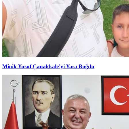
Minik Yusuf Çanakkale’yi Yasa Boğdu