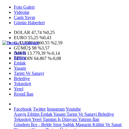
Foto Galeri
Videolar
Canlı Yayın
Günün Haberleri
DOLAR
47,74
%0,25
EURO
55,25
%0,43
G.ALTIN
6.660,55
%2,59
GÜMÜŞ
98
%3,57
Asayiş
IMKB
13.779,39
%-0,14
Eğitim
BITCOIN
64.867
%-0,08
Emlak
Yaşam
Tarım Ve Sanayi
Belediye
Teknoloji
Yerel
Resmî İlan
Facebook
Twitter
Instagram
Youtube
Asayiş
Eğitim
Emlak
Yaşam
Tarım Ve Sanayi
Belediye
Teknoloji
Yerel
Tanıtım
İş Dünyası
Yatırım
İlan
Gündem
İlçe - Belde
Spor
Sağlık
Magazin
Kültür Ve Sanat