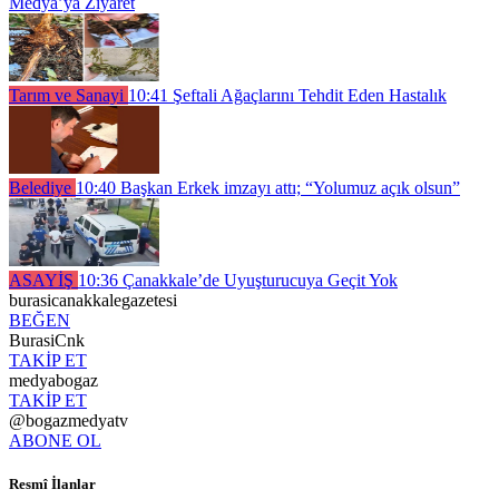
Medya’ya Ziyaret
Tarım ve Sanayi
10:41
Şeftali Ağaçlarını Tehdit Eden Hastalık
Belediye
10:40
Başkan Erkek imzayı attı; “Yolumuz açık olsun”
ASAYİŞ
10:36
Çanakkale’de Uyuşturucuya Geçit Yok
burasicanakkalegazetesi
BEĞEN
BurasiCnk
TAKİP ET
medyabogaz
TAKİP ET
@bogazmedyatv
ABONE OL
Resmî İlanlar