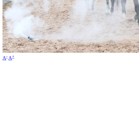
-
+
A
A