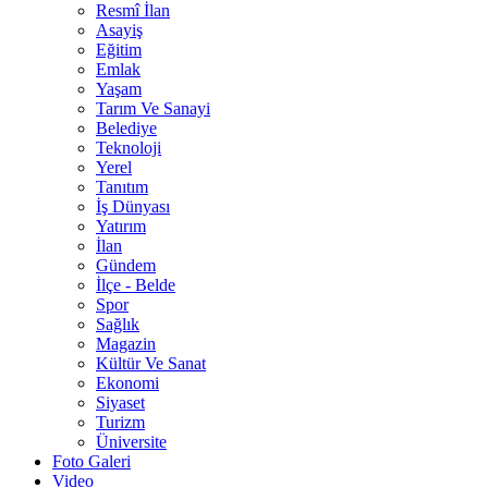
Resmî İlan
Asayiş
Eğitim
Emlak
Yaşam
Tarım Ve Sanayi
Belediye
Teknoloji
Yerel
Tanıtım
İş Dünyası
Yatırım
İlan
Gündem
İlçe - Belde
Spor
Sağlık
Magazin
Kültür Ve Sanat
Ekonomi
Siyaset
Turizm
Üniversite
Foto Galeri
Video