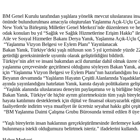
BM Genel Kurulu tarafından yaşlılara yönelik mevcut uluslararası ins
önünde bulundurulması amacıyla oluşturulan Yaşlanma Açık-Uçlu Çalı
New York’ta Birleşmiş Milletler Genel Merkezi’nde düzenlenen ve her 
odak konuları bu yıl “Sağlık ve Sağlık Hizmetlerine Erişim Hakkı” ile
Aile ve Sosyal Hizmetler Bakanı Derya Yanık, Yaşlanma Açık-Uçlu Ça
“Yaşlanma Vizyon Belgesi ve Eylem Planı” Yayınlanacak
Bakan Yanık, Türkiye’deki yaşlı nüfusun son 5 yıl içerisinde yüzde 22
getirdiği gereksinimlerle uyumlu olarak geliştirildiğini bildirdi.
Türkiye’nin afet ve insani bakımdan acil durumlar dahil olmak üzere ön
yaşlanma çerçevesinde geçirilmesi olduğunu söyleyen Bakan Yanık, aktif
için “Yaşlanma Vizyon Belgesi ve Eylem Planı”nın hazırlandığını bu a
Beyanın devamında “Yaşlıların Hayatın Çeşitli Alanlarında Yaşadıkl
ayında yayınlandığını hatırlatan Yanık, kanıta dayalı politikaların geli
“Yaşlılık alanında uluslararası deneyim paylaşımına ve iş birliğine 
Bakan Yanık, Türkiye’de hiçbir ayrım gözetmeksizin tüm yaşlı bireyleri
hayata katılımını desteklemek için dijital ve finansal okuryazarlık eğiti
faaliyetlerde indirim veya muafiyet ile ücretsiz seyahat hakkı gibi çeşi
“BM Yaşlanma Daimi Çalışma Grubu Bürosunda temsil edilen 8 üye devl
“Yaşlı bireylerin insan haklarının gerçekleştirilmesinde ilerlemeye kat
bulunmaya istekli olduğumuzu belirtmek isteriz.” ifadelerini kullandı.
Haber Merkezi