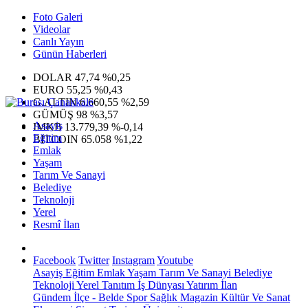
Foto Galeri
Videolar
Canlı Yayın
Günün Haberleri
DOLAR
47,74
%0,25
EURO
55,25
%0,43
G.ALTIN
6.660,55
%2,59
GÜMÜŞ
98
%3,57
Asayiş
IMKB
13.779,39
%-0,14
Eğitim
BITCOIN
65.058
%1,22
Emlak
Yaşam
Tarım Ve Sanayi
Belediye
Teknoloji
Yerel
Resmî İlan
Facebook
Twitter
Instagram
Youtube
Asayiş
Eğitim
Emlak
Yaşam
Tarım Ve Sanayi
Belediye
Teknoloji
Yerel
Tanıtım
İş Dünyası
Yatırım
İlan
Gündem
İlçe - Belde
Spor
Sağlık
Magazin
Kültür Ve Sanat