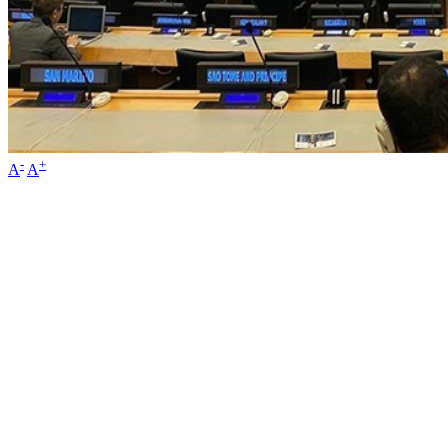
-
+
A
A