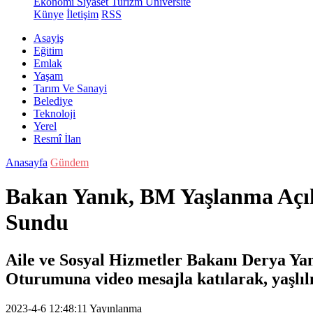
Ekonomi
Siyaset
Turizm
Üniversite
Künye
İletişim
RSS
Asayiş
Eğitim
Emlak
Yaşam
Tarım Ve Sanayi
Belediye
Teknoloji
Yerel
Resmî İlan
Anasayfa
Gündem
Bakan Yanık, BM Yaşlanma Açı
Sundu
Aile ve Sosyal Hizmetler Bakanı Derya Ya
Oturumuna video mesajla katılarak, yaşlıl
2023-4-6 12:48:11
Yayınlanma