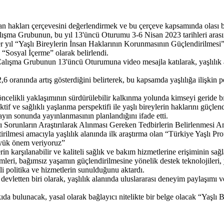
an hakları çerçevesini değerlendirmek ve bu çerçeve kapsamında olası b
şma Grubunun, bu yıl 13'üncü Oturumu 3-6 Nisan 2023 tarihleri arasın
yıl “Yaşlı Bireylerin İnsan Haklarının Korunmasının Güçlendirilmesi” 
 “Sosyal İçerme” olarak belirlendi.
lışma Grubunun 13'üncü Oturumuna video mesajla katılarak, yaşlılık 
,6 oranında artış gösterdiğini belirterek, bu kapsamda yaşlılığa ilişkin
celikli yaklaşımının sürdürülebilir kalkınma yolunda kimseyi geride bıra
 ve sağlıklı yaşlanma perspektifi ile yaşlı bireylerin haklarını güçlen
yın sonunda yayınlanmasının planlandığını ifade etti.
arı Sorunların Araştırılarak Alınması Gereken Tedbirlerin Belirlenme
ştirilmesi amacıyla yaşlılık alanında ilk araştırma olan “Türkiye Yaşlı Pro
büyük önem veriyoruz”
n karşılanabilir ve kaliteli sağlık ve bakım hizmetlerine erişiminin sağ
mleri, bağımsız yaşamın güçlendirilmesine yönelik destek teknolojileri, ya
tli politika ve hizmetlerin sunulduğunu aktardı.
etten biri olarak, yaşlılık alanında uluslararası deneyim paylaşımı v
kıda bulunacak, yasal olarak bağlayıcı nitelikte bir belge olacak “Yaşlı