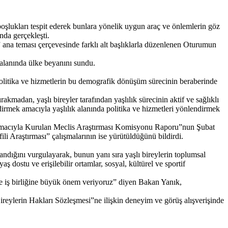
oşlukları tespit ederek bunlara yönelik uygun araç ve önlemlerin göz
da gerçekleşti.
ana teması çerçevesinde farklı alt başlıklarla düzenlenen Oturumun
alanında ülke beyanını sundu.
 politika ve hizmetlerin bu demografik dönüşüm sürecinin beraberinde
kmadan, yaşlı bireyler tarafından yaşlılık sürecinin aktif ve sağlıklı
dirmek amacıyla yaşlılık alanında politika ve hizmetleri yönlendirmek
si Amacıyla Kurulan Meclis Araştırması Komisyonu Raporu”nun Şubat
fili Araştırması” çalışmalarının ise yürütüldüğünü bildirdi.
landığını vurgulayarak, bunun yanı sıra yaşlı bireylerin toplumsal
ş dostu ve erişilebilir ortamlar, sosyal, kültürel ve sportif
e iş birliğine büyük önem veriyoruz” diyen Bakan Yanık,
 Bireylerin Hakları Sözleşmesi”ne ilişkin deneyim ve görüş alışverişinde