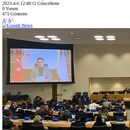
2023-4-6 12:48:11
Güncelleme
0
Yorum
471
Gösterim
-
+
A
A