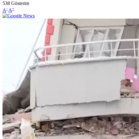
538
Gösterim
-
+
A
A