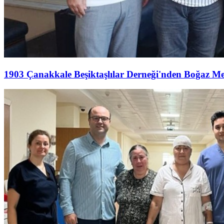
1903 Çanakkale Beşiktaşlılar Derneği'nden Boğaz M