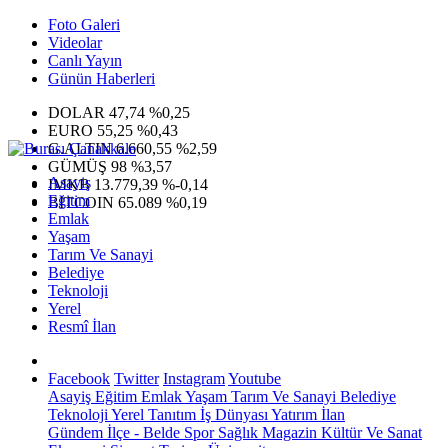
Foto Galeri
Videolar
Canlı Yayın
Günün Haberleri
DOLAR
47,74
%0,25
EURO
55,25
%0,43
G.ALTIN
6.660,55
%2,59
GÜMÜŞ
98
%3,57
Asayiş
IMKB
13.779,39
%-0,14
Eğitim
BITCOIN
65.089
%0,19
Emlak
Yaşam
Tarım Ve Sanayi
Belediye
Teknoloji
Yerel
Resmî İlan
Facebook
Twitter
Instagram
Youtube
Asayiş
Eğitim
Emlak
Yaşam
Tarım Ve Sanayi
Belediye
Teknoloji
Yerel
Tanıtım
İş Dünyası
Yatırım
İlan
Gündem
İlçe - Belde
Spor
Sağlık
Magazin
Kültür Ve Sanat