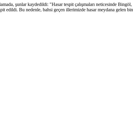
çıklamada, şunlar kaydedildi: "Hasar tespit çalışmaları neticesinde Bing
espit edildi. Bu nedenle, bahsi geçen illerimizde hasar meydana gelen bi