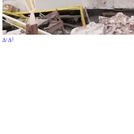
-
+
A
A