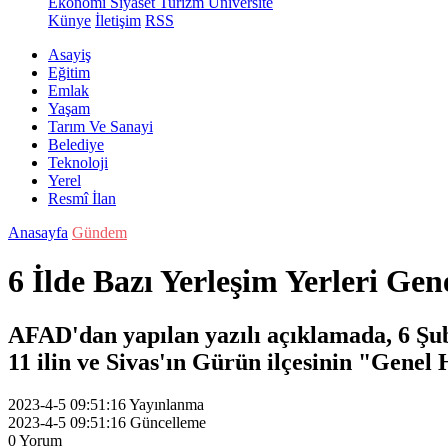
Ekonomi
Siyaset
Turizm
Üniversite
Künye
İletişim
RSS
Asayiş
Eğitim
Emlak
Yaşam
Tarım Ve Sanayi
Belediye
Teknoloji
Yerel
Resmî İlan
Anasayfa
Gündem
6 İlde Bazı Yerleşim Yerleri Gen
AFAD'dan yapılan yazılı açıklamada, 6 Şu
11 ilin ve Sivas'ın Gürün ilçesinin "Genel H
2023-4-5 09:51:16
Yayınlanma
2023-4-5 09:51:16
Güncelleme
0
Yorum