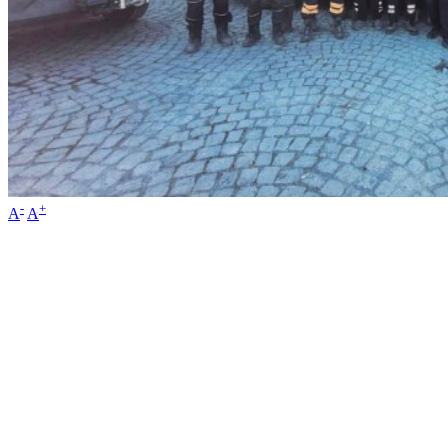
-
+
A
A