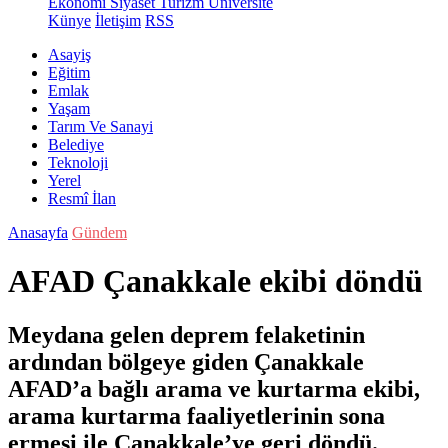
Ekonomi
Siyaset
Turizm
Üniversite
Künye
İletişim
RSS
Asayiş
Eğitim
Emlak
Yaşam
Tarım Ve Sanayi
Belediye
Teknoloji
Yerel
Resmî İlan
Anasayfa
Gündem
AFAD Çanakkale ekibi döndü
Meydana gelen deprem felaketinin
ardından bölgeye giden Çanakkale
AFAD’a bağlı arama ve kurtarma ekibi,
arama kurtarma faaliyetlerinin sona
ermesi ile Çanakkale’ye geri döndü.