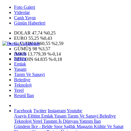
Foto Galeri
Videolar
Canlı Yayın
Günün Haberleri
DOLAR
47,74
%0,25
EURO
55,25
%0,43
G.ALTIN
6.660,55
%2,59
GÜMÜŞ
98
%3,57
Asayiş
IMKB
13.779,39
%-0,14
Eğitim
BITCOIN
64.835
%-0,18
Emlak
Yaşam
Tarım Ve Sanayi
Belediye
Teknoloji
Yerel
Resmî İlan
Facebook
Twitter
Instagram
Youtube
Asayiş
Eğitim
Emlak
Yaşam
Tarım Ve Sanayi
Belediye
Teknoloji
Yerel
Tanıtım
İş Dünyası
Yatırım
İlan
Gündem
İlçe - Belde
Spor
Sağlık
Magazin
Kültür Ve Sanat