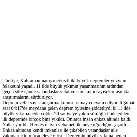
Türkiye, Kahramanmaraş merkezli iki büyük depremler yüzyılın
felaketini yaşadı. 11 ilde büyük yıkımın yaşanmasının ardından
geçen süre içinde vatandaşlar vefat ve can kaybı sayısı konusunda
araştırmalarını sürdürüyor.
Deprem vefat sayısı araştırma konusu olmaya devam ediyor. 6 Şubat
saat 04:17'de meydana gelen deprem öylesine şiddetliydi ki 11 ilde
büyük yıkıma neden oldu. 50 saniyeye yakın sürdüğü ifade edilen
ilk depremde birçok bina yıkıldı. Onlarca insan enkaz altında kaldı.
Yollar yarıldı. Herkes olayın vehameti ile neye uğradığını şaşırdı.
Enkaz altından kendi imkanları ile çıkabilen vatandaşlar aile
yakınları için mücadeleye girişti. Depremin büyük yıkıma neden