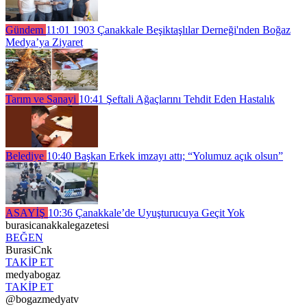
Gündem
11:01
1903 Çanakkale Beşiktaşlılar Derneği'nden Boğaz
Medya’ya Ziyaret
Tarım ve Sanayi
10:41
Şeftali Ağaçlarını Tehdit Eden Hastalık
Belediye
10:40
Başkan Erkek imzayı attı; “Yolumuz açık olsun”
ASAYİŞ
10:36
Çanakkale’de Uyuşturucuya Geçit Yok
burasicanakkalegazetesi
BEĞEN
BurasiCnk
TAKİP ET
medyabogaz
TAKİP ET
@bogazmedyatv