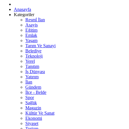
Anasayfa
Kategoriler
Resmî İlan
Asayiş
Eğitim
Emlak
Yaşam
Tarım Ve Sanayi
Belediye
Teknoloji
Yerel
Tanıtım
İş Dünyası
Yatırım
İlan
Gündem
İlçe - Belde
Spor
Sağlık
Magazin
Kültür Ve Sanat
Ekonomi
Siyaset
Turizm