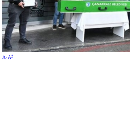
-
+
A
A