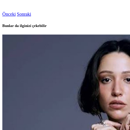
Önceki
Sonraki
Bunlar da ilginizi çekebilir