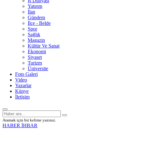
İş Dünyası
Yatırım
İlan
Gündem
İlçe - Belde
Spor
Sağlık
Magazin
Kültür Ve Sanat
Ekonomi
Siyaset
Turizm
Üniversite
Foto Galeri
Video
Yazarlar
Künye
İletişim
Aramak için bir kelime yazınız.
HABER İHBAR