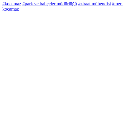
#kocamaz
#park ve bahçeler müdürlüğü
#ziraat mühendisi
#mert
kocamaz