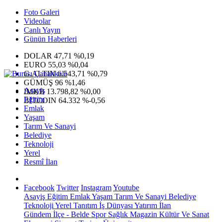
Foto Galeri
Videolar
Canlı Yayın
Günün Haberleri
DOLAR
47,71
%0,19
EURO
55,03
%0,04
G.ALTIN
6.543,71
%0,79
GÜMÜŞ
96
%1,46
Asayiş
IMKB
13.798,82
%0,00
Eğitim
BITCOIN
64.332
%-0,56
Emlak
Yaşam
Tarım Ve Sanayi
Belediye
Teknoloji
Yerel
Resmî İlan
Facebook
Twitter
Instagram
Youtube
Asayiş
Eğitim
Emlak
Yaşam
Tarım Ve Sanayi
Belediye
Teknoloji
Yerel
Tanıtım
İş Dünyası
Yatırım
İlan
Gündem
İlçe - Belde
Spor
Sağlık
Magazin
Kültür Ve Sanat