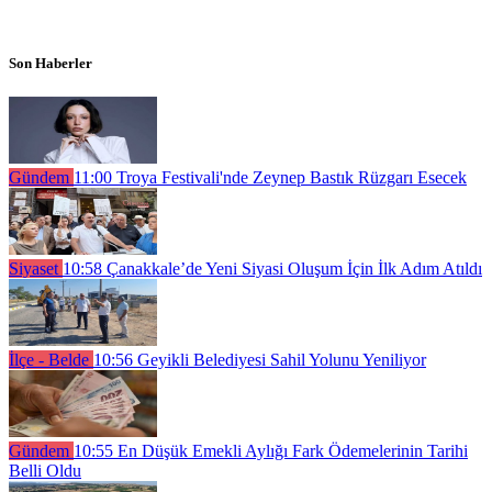
Son Haberler
Gündem
11:00
Troya Festivali'nde Zeynep Bastık Rüzgarı Esecek
Siyaset
10:58
Çanakkale’de Yeni Siyasi Oluşum İçin İlk Adım Atıldı
İlçe - Belde
10:56
Geyikli Belediyesi Sahil Yolunu Yeniliyor
Gündem
10:55
En Düşük Emekli Aylığı Fark Ödemelerinin Tarihi
Belli Oldu