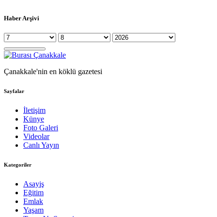
Haber Arşivi
Çanakkale'nin en köklü gazetesi
Sayfalar
İletişim
Künye
Foto Galeri
Videolar
Canlı Yayın
Kategoriler
Asayiş
Eğitim
Emlak
Yaşam