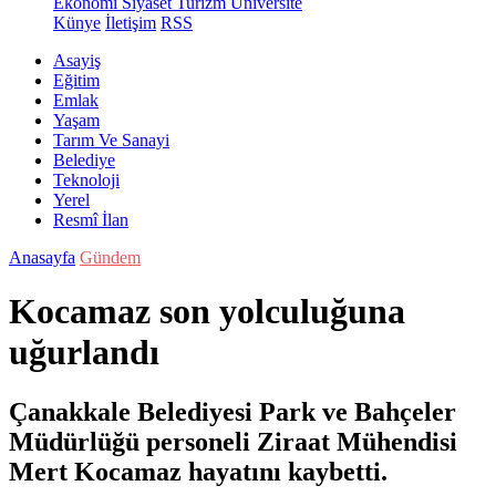
Ekonomi
Siyaset
Turizm
Üniversite
Künye
İletişim
RSS
Asayiş
Eğitim
Emlak
Yaşam
Tarım Ve Sanayi
Belediye
Teknoloji
Yerel
Resmî İlan
Anasayfa
Gündem
Kocamaz son yolculuğuna
uğurlandı
Çanakkale Belediyesi Park ve Bahçeler
Müdürlüğü personeli Ziraat Mühendisi
Mert Kocamaz hayatını kaybetti.