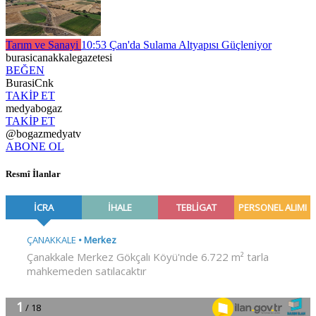
Tarım ve Sanayi
10:53
Çan'da Sulama Altyapısı Güçleniyor
burasicanakkalegazetesi
BEĞEN
BurasiCnk
TAKİP ET
medyabogaz
TAKİP ET
@bogazmedyatv
ABONE OL
Resmî İlanlar