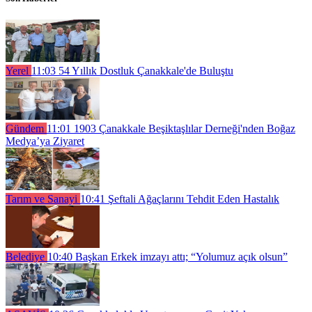
Yerel
11:03
54 Yıllık Dostluk Çanakkale'de Buluştu
Gündem
11:01
1903 Çanakkale Beşiktaşlılar Derneği'nden Boğaz
Medya’ya Ziyaret
Tarım ve Sanayi
10:41
Şeftali Ağaçlarını Tehdit Eden Hastalık
Belediye
10:40
Başkan Erkek imzayı attı; “Yolumuz açık olsun”