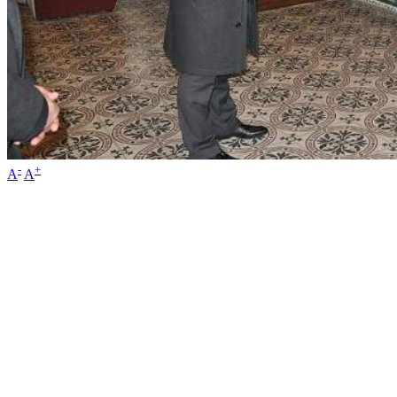
-
+
A
A