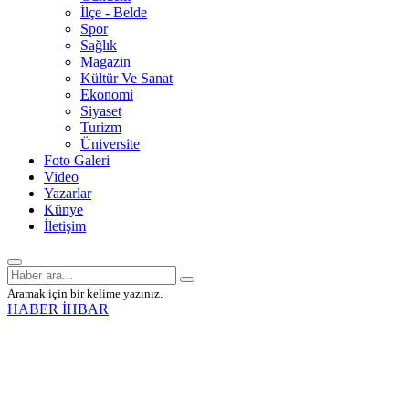
İlçe - Belde
Spor
Sağlık
Magazin
Kültür Ve Sanat
Ekonomi
Siyaset
Turizm
Üniversite
Foto Galeri
Video
Yazarlar
Künye
İletişim
Aramak için bir kelime yazınız.
HABER İHBAR