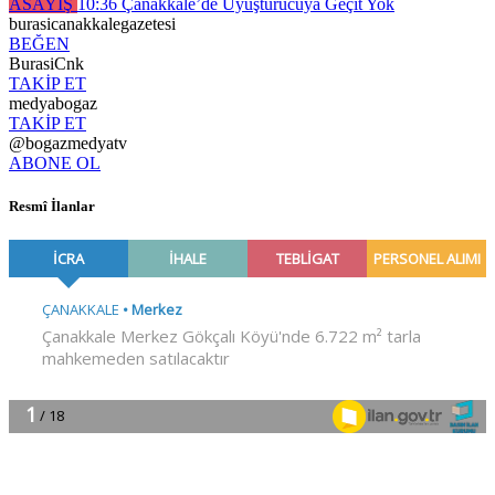
ASAYİŞ
10:36
Çanakkale’de Uyuşturucuya Geçit Yok
burasicanakkalegazetesi
BEĞEN
BurasiCnk
TAKİP ET
medyabogaz
TAKİP ET
@bogazmedyatv
ABONE OL
Resmî İlanlar