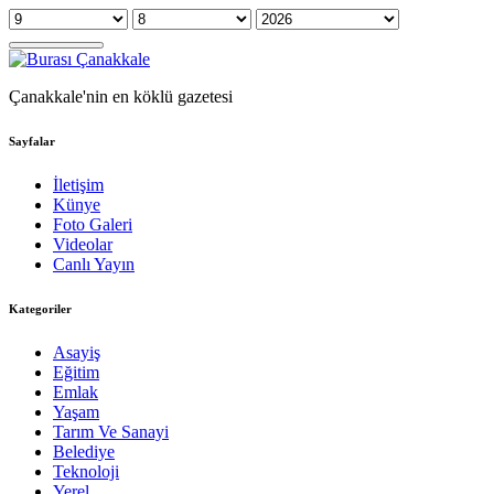
Çanakkale'nin en köklü gazetesi
Sayfalar
İletişim
Künye
Foto Galeri
Videolar
Canlı Yayın
Kategoriler
Asayiş
Eğitim
Emlak
Yaşam
Tarım Ve Sanayi
Belediye
Teknoloji
Yerel