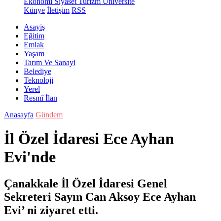
Ekonomi
Siyaset
Turizm
Üniversite
Künye
İletişim
RSS
Asayiş
Eğitim
Emlak
Yaşam
Tarım Ve Sanayi
Belediye
Teknoloji
Yerel
Resmî İlan
Anasayfa
Gündem
İl Özel İdaresi Ece Ayhan
Evi'nde
Çanakkale İl Özel İdaresi Genel
Sekreteri Sayın Can Aksoy Ece Ayhan
Evi’ ni ziyaret etti.