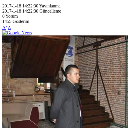
2017-1-18 14:22:30
Yayınlanma
2017-1-18 14:22:30
Güncelleme
0
Yorum
1455
Gösterim
-
+
A
A