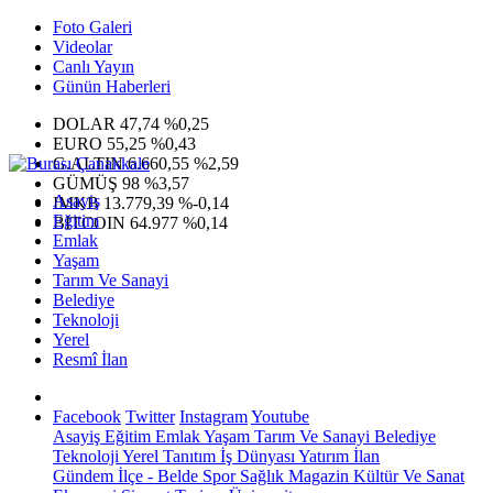
Foto Galeri
Videolar
Canlı Yayın
Günün Haberleri
DOLAR
47,74
%0,25
EURO
55,25
%0,43
G.ALTIN
6.660,55
%2,59
GÜMÜŞ
98
%3,57
Asayiş
IMKB
13.779,39
%-0,14
Eğitim
BITCOIN
64.977
%0,14
Emlak
Yaşam
Tarım Ve Sanayi
Belediye
Teknoloji
Yerel
Resmî İlan
Facebook
Twitter
Instagram
Youtube
Asayiş
Eğitim
Emlak
Yaşam
Tarım Ve Sanayi
Belediye
Teknoloji
Yerel
Tanıtım
İş Dünyası
Yatırım
İlan
Gündem
İlçe - Belde
Spor
Sağlık
Magazin
Kültür Ve Sanat