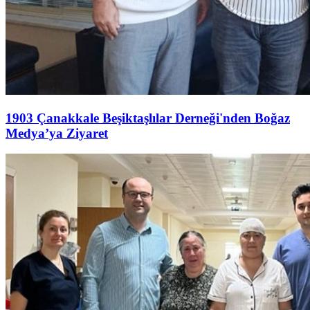
1903 Çanakkale Beşiktaşlılar Derneği'nden Boğaz
Medya’ya Ziyaret