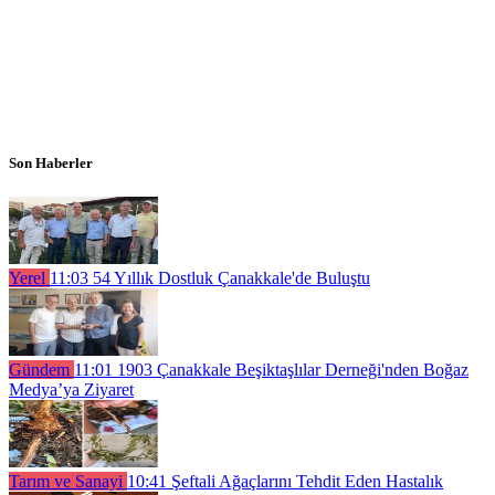
Son Haberler
Yerel
11:03
54 Yıllık Dostluk Çanakkale'de Buluştu
Gündem
11:01
1903 Çanakkale Beşiktaşlılar Derneği'nden Boğaz
Medya’ya Ziyaret
Tarım ve Sanayi
10:41
Şeftali Ağaçlarını Tehdit Eden Hastalık