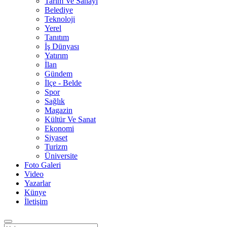
Tarım Ve Sanayi
Belediye
Teknoloji
Yerel
Tanıtım
İş Dünyası
Yatırım
İlan
Gündem
İlçe - Belde
Spor
Sağlık
Magazin
Kültür Ve Sanat
Ekonomi
Siyaset
Turizm
Üniversite
Foto Galeri
Video
Yazarlar
Künye
İletişim