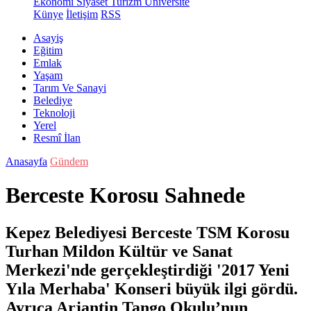
Ekonomi
Siyaset
Turizm
Üniversite
Künye
İletişim
RSS
Asayiş
Eğitim
Emlak
Yaşam
Tarım Ve Sanayi
Belediye
Teknoloji
Yerel
Resmî İlan
Anasayfa
Gündem
Berceste Korosu Sahnede
Kepez Belediyesi Berceste TSM Korosu
Turhan Mildon Kültür ve Sanat
Merkezi'nde gerçekleştirdiği '2017 Yeni
Yıla Merhaba' Konseri büyük ilgi gördü.
Ayrıca Arjantin Tango Okulu’nun