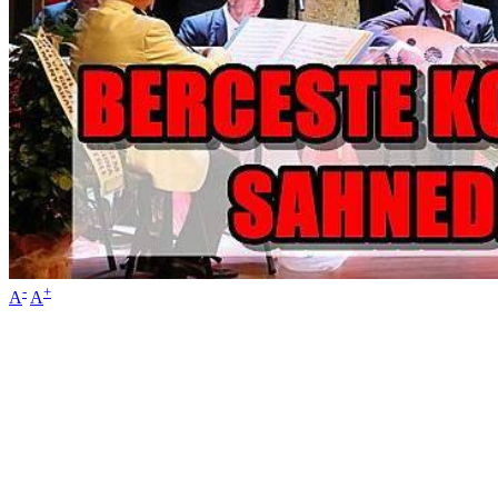
-
+
A
A