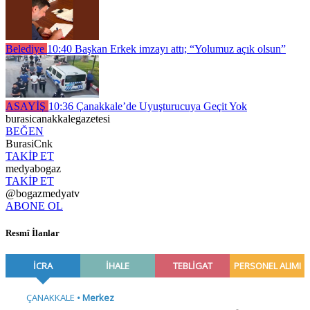
Belediye
10:40
Başkan Erkek imzayı attı; “Yolumuz açık olsun”
ASAYİŞ
10:36
Çanakkale’de Uyuşturucuya Geçit Yok
burasicanakkalegazetesi
BEĞEN
BurasiCnk
TAKİP ET
medyabogaz
TAKİP ET
@bogazmedyatv
ABONE OL
Resmî İlanlar