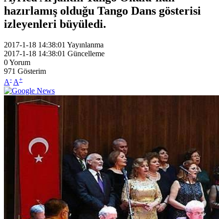
hazırlamış olduğu Tango Dans gösterisi
izleyenleri büyüledi.
2017-1-18 14:38:01
Yayınlanma
2017-1-18 14:38:01
Güncelleme
0
Yorum
971
Gösterim
-
+
A
A