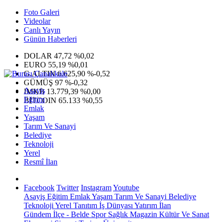
Foto Galeri
Videolar
Canlı Yayın
Günün Haberleri
DOLAR
47,72
%0,02
EURO
55,19
%0,01
G.ALTIN
6.625,90
%-0,52
GÜMÜŞ
97
%-0,32
Asayiş
IMKB
13.779,39
%0,00
Eğitim
BITCOIN
65.133
%0,55
Emlak
Yaşam
Tarım Ve Sanayi
Belediye
Teknoloji
Yerel
Resmî İlan
Facebook
Twitter
Instagram
Youtube
Asayiş
Eğitim
Emlak
Yaşam
Tarım Ve Sanayi
Belediye
Teknoloji
Yerel
Tanıtım
İş Dünyası
Yatırım
İlan
Gündem
İlçe - Belde
Spor
Sağlık
Magazin
Kültür Ve Sanat