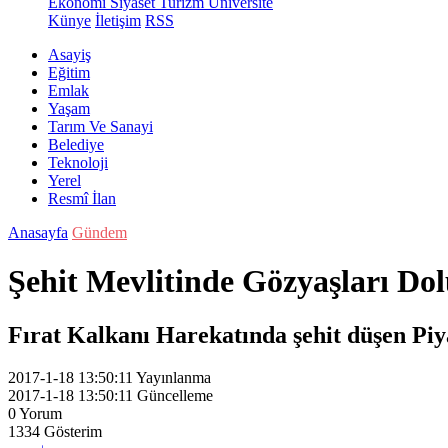
Ekonomi
Siyaset
Turizm
Üniversite
Künye
İletişim
RSS
Asayiş
Eğitim
Emlak
Yaşam
Tarım Ve Sanayi
Belediye
Teknoloji
Yerel
Resmî İlan
Anasayfa
Gündem
Şehit Mevlitinde Gözyaşları Dol
Fırat Kalkanı Harekatında şehit düşen Piy
2017-1-18 13:50:11
Yayınlanma
2017-1-18 13:50:11
Güncelleme
0
Yorum
1334
Gösterim