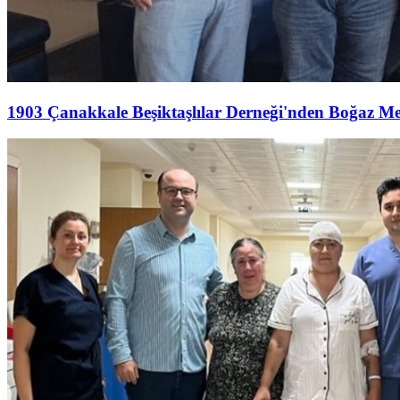
1903 Çanakkale Beşiktaşlılar Derneği'nden Boğaz M