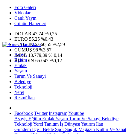
Foto Galeri
Videolar
Canlı Yayın
Günün Haberleri
DOLAR
47,74
%0,25
EURO
55,25
%0,43
G.ALTIN
6.660,55
%2,59
GÜMÜŞ
98
%3,57
Asayiş
IMKB
13.779,39
%-0,14
Eğitim
BITCOIN
65.047
%0,12
Emlak
Yaşam
Tarım Ve Sanayi
Belediye
Teknoloji
Yerel
Resmî İlan
Facebook
Twitter
Instagram
Youtube
Asayiş
Eğitim
Emlak
Yaşam
Tarım Ve Sanayi
Belediye
Teknoloji
Yerel
Tanıtım
İş Dünyası
Yatırım
İlan
Gündem
İlçe - Belde
Spor
Sağlık
Magazin
Kültür Ve Sanat