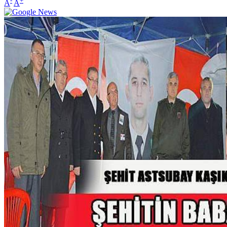
-
+
A
A