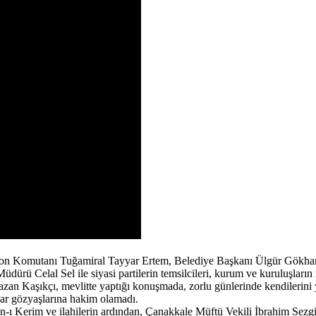
izon Komutanı Tuğamiral Tayyar Ertem, Belediye Başkanı Ülgür Gökha
 Celal Sel ile siyasi partilerin temsilcileri, kurum ve kuruluşların mü
an Kaşıkçı, mevlitte yaptığı konuşmada, zorlu günlerinde kendilerini ya
anlar gözyaşlarına hakim olamadı.
ı Kerim ve ilahilerin ardından, Çanakkale Müftü Vekili İbrahim Sezgin 