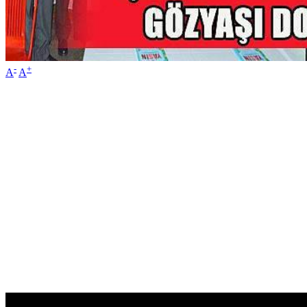
-
+
A
A