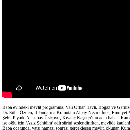
Baba evindeki mevlit programına, Vali Orhan Tavlı, Boğaz ve Garn
Dr. Süha Özden, İl Jandarma Komutanı Albay Necmi İnce, Emniyet Müdürü
Şehit Piyade Astsubay Üstçavuş Kıvanç Kaşıkçı’nın acılı babası Ramaz
ise oğlu için ‘Aziz Şehidim’ adlı şiirini seslendirirken, mevlide katıl
Baba ocağında, yatsı namazı sonrası gerçekleşen mevlit, okunan Kuran-