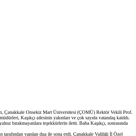
n, Çanakkale Onsekiz Mart Üniversitesi (ÇOMÜ) Rektör Vekili Prof.
dürleri, Kaşıkçı ailesinin yakınları ve çok sayıda vatandaş katıldı.
lnız bırakmayanlara teşekkürlerin iletti. Baba Kaşıkçı, sonrasında
tarafından yapılan dua ile sona erdi. Çanakkale Valiliği İl Özel