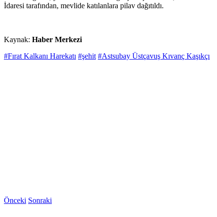
İdaresi tarafından, mevlide katılanlara pilav dağıtıldı.
Kaynak:
Haber Merkezi
#Fırat Kalkanı Harekatı
#şehit
#Astsubay Üstçavuş Kıvanç Kaşıkçı
Önceki
Sonraki