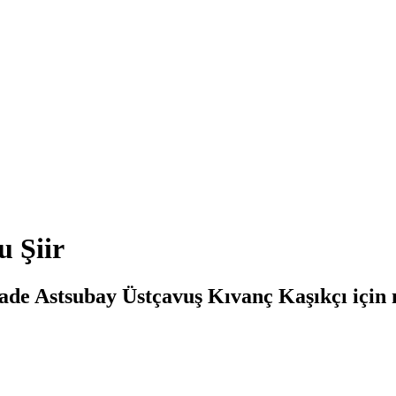
u Şiir
ade Astsubay Üstçavuş Kıvanç Kaşıkçı için m