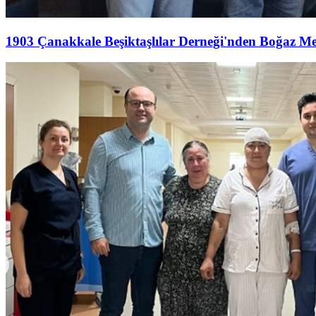
1903 Çanakkale Beşiktaşlılar Derneği'nden Boğaz M