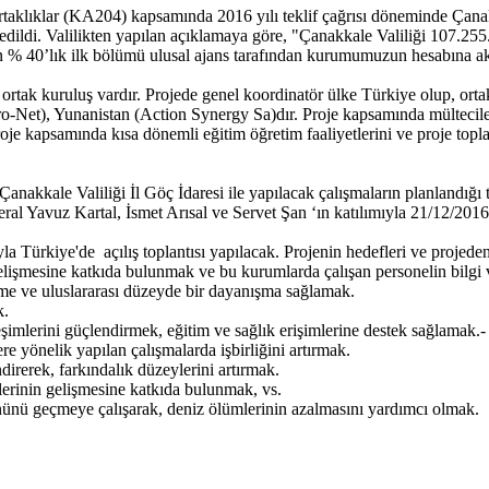
rtaklıklar (KA204) kapsamında 2016 yılı teklif çağrısı döneminde Çanakk
edildi. Valilikten yapılan açıklamaya göre, "Çanakkale Valiliği 107.255
% 40’lık ilk bölümü ulusal ajans tarafından kurumumuzun hesabına akt
 ortak kuruluş vardır. Projede genel koordinatör ülke Türkiye olup, ort
o-Net), Yunanistan (Action Synergy Sa)dır. Proje kapsamında mültecilere 
je kapsamında kısa dönemli eğitim öğretim faaliyetlerini ve proje toplant
de Çanakkale Valiliği İl Göç İdaresi ile yapılacak çalışmaların planl
ral Yavuz Kartal, İsmet Arısal ve Servet Şan ‘ın katılımıyla 21/12/2016 
yla Türkiye'de açılış toplantısı yapılacak. Projenin hedefleri ve projede
gelişmesine katkıda bulunmak ve bu kurumlarda çalışan personelin bilgi
lişme ve uluslararası düzeyde bir dayanışma sağlamak.
k.
eşimlerini güçlendirmek, eğitim ve sağlık erişimlerine destek sağlamak.-
e yönelik yapılan çalışmalarda işbirliğini artırmak.
direrek, farkındalık düzeylerini artırmak.
iklerinin gelişmesine katkıda bulunmak, vs.
nünü geçmeye çalışarak, deniz ölümlerinin azalmasını yardımcı olmak.