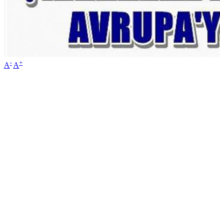
-
+
A
A