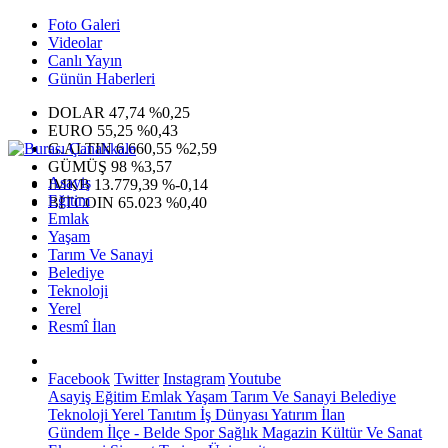
Foto Galeri
Videolar
Canlı Yayın
Günün Haberleri
DOLAR
47,74
%0,25
EURO
55,25
%0,43
G.ALTIN
6.660,55
%2,59
GÜMÜŞ
98
%3,57
Asayiş
IMKB
13.779,39
%-0,14
Eğitim
BITCOIN
65.023
%0,40
Emlak
Yaşam
Tarım Ve Sanayi
Belediye
Teknoloji
Yerel
Resmî İlan
Facebook
Twitter
Instagram
Youtube
Asayiş
Eğitim
Emlak
Yaşam
Tarım Ve Sanayi
Belediye
Teknoloji
Yerel
Tanıtım
İş Dünyası
Yatırım
İlan
Gündem
İlçe - Belde
Spor
Sağlık
Magazin
Kültür Ve Sanat