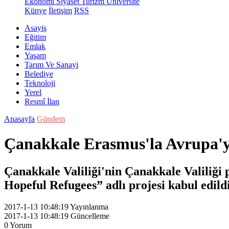
Ekonomi
Siyaset
Turizm
Üniversite
Künye
İletişim
RSS
Asayiş
Eğitim
Emlak
Yaşam
Tarım Ve Sanayi
Belediye
Teknoloji
Yerel
Resmî İlan
Anasayfa
Gündem
Çanakkale Erasmus'la Avrupa'y
Çanakkale Valiliği'nin Çanakkale Valiliği 
Hopeful Refugees” adlı projesi kabul edildi
2017-1-13 10:48:19
Yayınlanma
2017-1-13 10:48:19
Güncelleme
0
Yorum