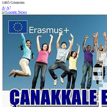
1465
Gösterim
-
+
A
A