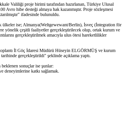
ale Valiliği proje birimi tarafından hazırlanan, Türkiye Ulusal
.00 Avro hibe desteği almaya hak kazanmıştır. Proje sözleşmesi
arılmıştır" ifadesinde bulunuldu.
ak ülkeler ise; Almanya(Weltgewewant/Berlin), İsveç (İntegration för
yönelik çeşitli faaliyetler gerçekleştirilecek olup, ortak kurum ve
ılarını gerçekleştirilmek amacıyla ulus ötesi hareketlilikler
andığı toplantı İl Göç İdaresi Müdürü Hüseyin ELGÖRMÜŞ ve kurum
tarihinde gerçekleştirildi" şeklinde açıklama yaptı.
n beklenen sonuçlar ise şunlar:
 ve deneyimlerine katkı sağlamak.