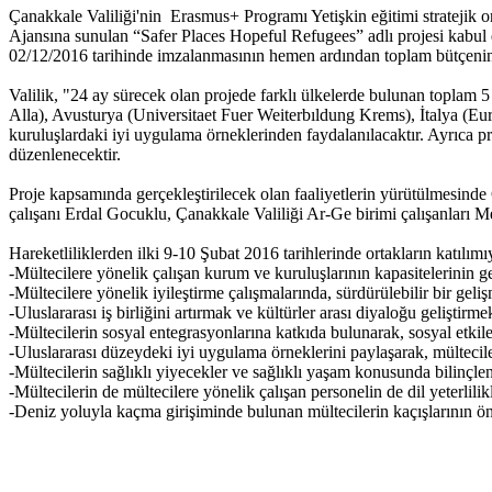
Çanakkale Valiliği'nin Erasmus+ Programı Yetişkin eğitimi stratejik o
Ajansına sunulan “Safer Places Hopeful Refugees” adlı projesi kabul 
02/12/2016 tarihinde imzalanmasının hemen ardından toplam bütçenin 
Valilik, "24 ay sürecek olan projede farklı ülkelerde bulunan toplam 5
Alla), Avusturya (Universitaet Fuer Weiterbıldung Krems), İtalya (Eur
kuruluşlardaki iyi uygulama örneklerinden faydalanılacaktır. Ayrıca pro
düzenlenecektir.
Proje kapsamında gerçekleştirilecek olan faaliyetlerin yürütülmesin
çalışanı Erdal Gocuklu, Çanakkale Valiliği Ar-Ge birimi çalışanları Me
Hareketliliklerden ilki 9-10 Şubat 2016 tarihlerinde ortakların katılımı
-Mültecilere yönelik çalışan kurum ve kuruluşlarının kapasitelerinin 
-Mültecilere yönelik iyileştirme çalışmalarında, sürdürülebilir bir ge
-Uluslararası iş birliğini artırmak ve kültürler arası diyaloğu geliştirme
-Mültecilerin sosyal entegrasyonlarına katkıda bulunarak, sosyal etkil
-Uluslararası düzeydeki iyi uygulama örneklerini paylaşarak, mülteciler
-Mültecilerin sağlıklı yiyecekler ve sağlıklı yaşam konusunda bilinçlen
-Mültecilerin de mültecilere yönelik çalışan personelin de dil yeterlil
-Deniz yoluyla kaçma girişiminde bulunan mültecilerin kaçışlarının ö