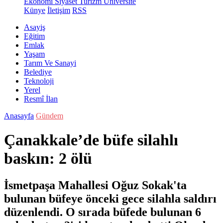
Ekonomi
Siyaset
Turizm
Üniversite
Künye
İletişim
RSS
Asayiş
Eğitim
Emlak
Yaşam
Tarım Ve Sanayi
Belediye
Teknoloji
Yerel
Resmî İlan
Anasayfa
Gündem
Çanakkale’de büfe silahlı
baskın: 2 ölü
İsmetpaşa Mahallesi Oğuz Sokak'ta
bulunan büfeye önceki gece silahla saldırı
düzenlendi. O sırada büfede bulunan 6