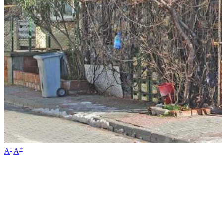
-
+
A
A