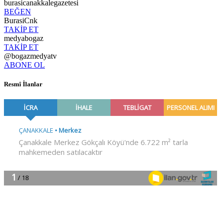
burasicanakkalegazetesi
BEĞEN
BurasiCnk
TAKİP ET
medyabogaz
TAKİP ET
@bogazmedyatv
ABONE OL
Resmî İlanlar