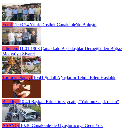
Yerel
11:03
54 Yıllık Dostluk Çanakkale'de Buluştu
Gündem
11:01
1903 Çanakkale Beşiktaşlılar Derneği'nden Boğaz
Medya’ya Ziyaret
Tarım ve Sanayi
10:41
Şeftali Ağaçlarını Tehdit Eden Hastalık
Belediye
10:40
Başkan Erkek imzayı attı; “Yolumuz açık olsun”
ASAYİŞ
10:36
Çanakkale’de Uyuşturucuya Geçit Yok