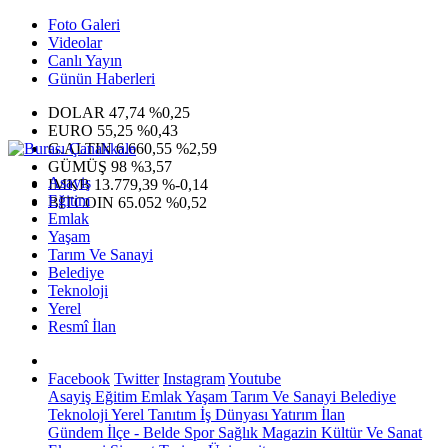
Foto Galeri
Videolar
Canlı Yayın
Günün Haberleri
DOLAR
47,74
%0,25
EURO
55,25
%0,43
G.ALTIN
6.660,55
%2,59
GÜMÜŞ
98
%3,57
Asayiş
IMKB
13.779,39
%-0,14
Eğitim
BITCOIN
65.052
%0,52
Emlak
Yaşam
Tarım Ve Sanayi
Belediye
Teknoloji
Yerel
Resmî İlan
Facebook
Twitter
Instagram
Youtube
Asayiş
Eğitim
Emlak
Yaşam
Tarım Ve Sanayi
Belediye
Teknoloji
Yerel
Tanıtım
İş Dünyası
Yatırım
İlan
Gündem
İlçe - Belde
Spor
Sağlık
Magazin
Kültür Ve Sanat