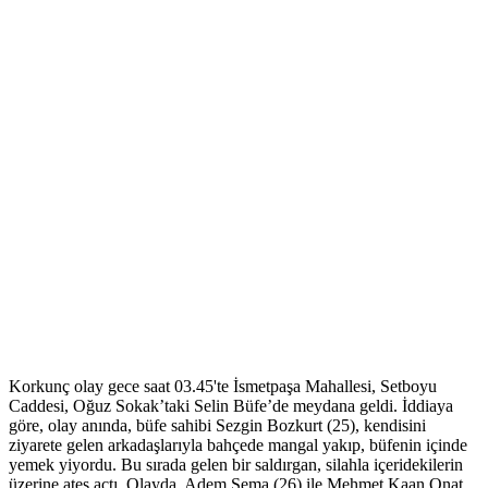
Korkunç olay gece saat 03.45'te İsmetpaşa Mahallesi, Setboyu
Caddesi, Oğuz Sokak’taki Selin Büfe’de meydana geldi. İddiaya
göre, olay anında, büfe sahibi Sezgin Bozkurt (25), kendisini
ziyarete gelen arkadaşlarıyla bahçede mangal yakıp, büfenin içinde
yemek yiyordu. Bu sırada gelen bir saldırgan, silahla içeridekilerin
üzerine ateş açtı. Olayda, Adem Sema (26) ile Mehmet Kaan Onat