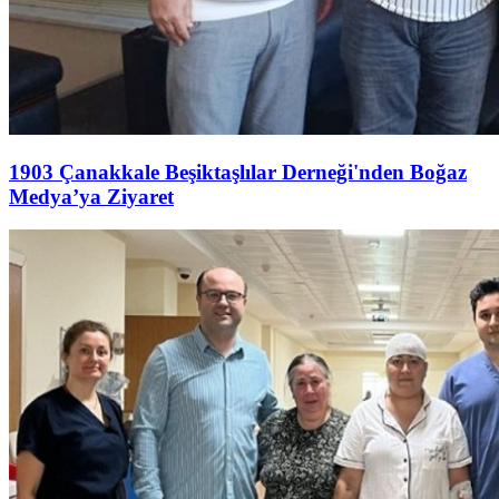
1903 Çanakkale Beşiktaşlılar Derneği'nden Boğaz
Medya’ya Ziyaret