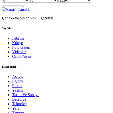
Çanakkale'nin en köklü gazetesi
Sayfalar
İletişim
Künye
Foto Galeri
Videolar
Canlı Yayın
Kategoriler
Asayiş
Eğitim
Emlak
Yaşam
Tarım Ve Sanayi
Belediye
Teknoloji
Yerel
Tanıtım