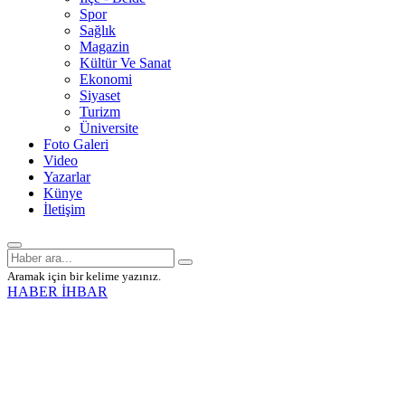
Spor
Sağlık
Magazin
Kültür Ve Sanat
Ekonomi
Siyaset
Turizm
Üniversite
Foto Galeri
Video
Yazarlar
Künye
İletişim
Aramak için bir kelime yazınız.
HABER İHBAR