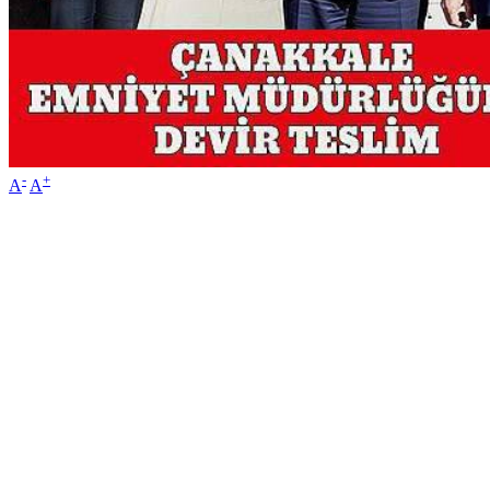
-
+
A
A