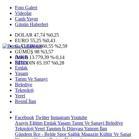
Foto Galeri
Videolar
Canlı Yayın
Günün Haberleri
DOLAR
47,74
%0,25
EURO
55,25
%0,43
G.ALTIN
6.660,55
%2,59
GÜMÜŞ
98
%3,57
Asayiş
IMKB
13.779,39
%-0,14
Eğitim
BITCOIN
65.197
%0,28
Emlak
Yaşam
Tarım Ve Sanayi
Belediye
Teknoloji
Yerel
Resmî İlan
Facebook
Twitter
Instagram
Youtube
Asayiş
Eğitim
Emlak
Yaşam
Tarım Ve Sanayi
Belediye
Teknoloji
Yerel
Tanıtım
İş Dünyası
Yatırım
İlan
Gündem
İlçe - Belde
Spor
Sağlık
Magazin
Kültür Ve Sanat