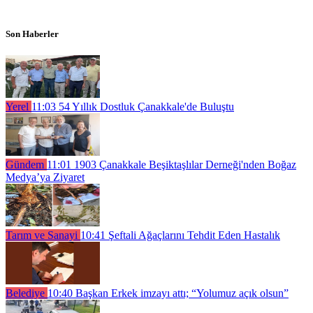
Son Haberler
Yerel
11:03
54 Yıllık Dostluk Çanakkale'de Buluştu
Gündem
11:01
1903 Çanakkale Beşiktaşlılar Derneği'nden Boğaz
Medya’ya Ziyaret
Tarım ve Sanayi
10:41
Şeftali Ağaçlarını Tehdit Eden Hastalık
Belediye
10:40
Başkan Erkek imzayı attı; “Yolumuz açık olsun”