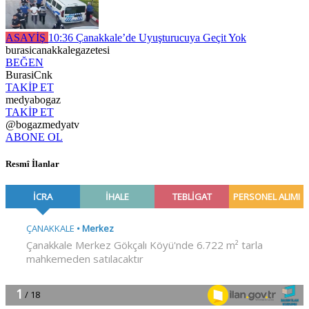
ASAYİŞ
10:36
Çanakkale’de Uyuşturucuya Geçit Yok
burasicanakkalegazetesi
BEĞEN
BurasiCnk
TAKİP ET
medyabogaz
TAKİP ET
@bogazmedyatv
ABONE OL
Resmî İlanlar