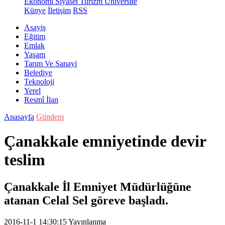
Ekonomi
Siyaset
Turizm
Üniversite
Künye
İletişim
RSS
Asayiş
Eğitim
Emlak
Yaşam
Tarım Ve Sanayi
Belediye
Teknoloji
Yerel
Resmî İlan
Anasayfa
Gündem
Çanakkale emniyetinde devir
teslim
Çanakkale İl Emniyet Müdürlüğüne
atanan Celal Sel göreve başladı.
2016-11-1 14:30:15
Yayınlanma