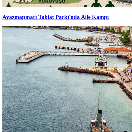
Ayazmapınarı Tabiat Parkı'nda Aile Kampı