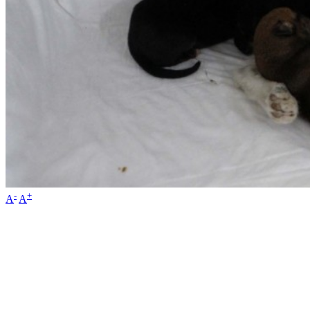
-
+
A
A