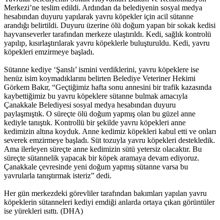
Merkezi’ne teslim edildi. Ardından da belediyenin sosyal medya
hesabından duyuru yapılarak yavru köpekler için acil sütanne
arandığı belirtildi. Duyuru üzerine ölü doğum yapan bir sokak kedisi
hayvanseverler tarafından merkeze ulaştırıldı. Kedi, sağlık kontrolü
yapılıp, kısırlaştırılarak yavru köpeklerle buluşturuldu. Kedi, yavru
köpekleri emzirmeye başladı.
Sütanne kediye ‘Şanslı’ ismini verdiklerini, yavru köpeklere ise
henüz isim koymadıklarını belirten Belediye Veteriner Hekimi
Görkem Bakır, “Geçtiğimiz hafta sonu annesini bir trafik kazasında
kaybettiğimiz bu yavru köpeklere sütanne bulmak amacıyla
Çanakkale Belediyesi sosyal medya hesabından duyuru
paylaşmıştık. O süreçte ölü doğum yapmış olan bu güzel anne
kediyle tanıştık. Kontrollü bir şekilde yavru köpekleri anne
kedimizin altına koyduk. Anne kedimiz köpekleri kabul etti ve onları
severek emzirmeye başladı. Süt tozuyla yavru köpekleri destekledik.
Ama ilerleyen süreçte anne kedimizin sütü yetersiz olacaktır. Bu
süreçte sütannelik yapacak bir köpek aramaya devam ediyoruz.
Çanakkale çevresinde yeni doğum yapmış sütanne varsa bu
yavrularla tanıştırmak isteriz” dedi.
Her gün merkezdeki görevliler tarafından bakımları yapılan yavru
köpeklerin sütanneleri kediyi emdiği anlarda ortaya çıkan görüntüler
ise yürekleri ısıttı. (DHA)