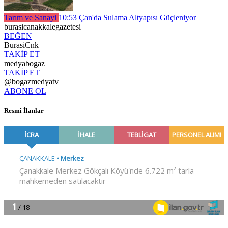
Tarım ve Sanayi
10:53
Çan'da Sulama Altyapısı Güçleniyor
burasicanakkalegazetesi
BEĞEN
BurasiCnk
TAKİP ET
medyabogaz
TAKİP ET
@bogazmedyatv
ABONE OL
Resmî İlanlar