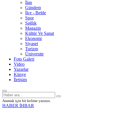
İlan
Gündem
İlçe - Belde
Spor
Sağlık
Magazin
Kültür Ve Sanat
Ekonomi
Siyaset
Turizm
Üniversite
Foto Galeri
Video
Yazarlar
Künye
İletişim
Aramak için bir kelime yazınız.
HABER İHBAR