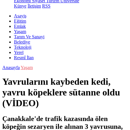
Ekonomi
Siyaset
Turizm
Üniversite
Künye
İletişim
RSS
Asayiş
Eğitim
Emlak
Yaşam
Tarım Ve Sanayi
Belediye
Teknoloji
Yerel
Resmî İlan
Anasayfa
Yaşam
Yavrularını kaybeden kedi,
yavru köpeklere sütanne oldu
(VİDEO)
Çanakkale'de trafik kazasında ölen
köpeğin sezaryen ile alınan 3 yavrusuna,