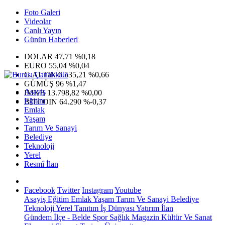
Foto Galeri
Videolar
Canlı Yayın
Günün Haberleri
DOLAR
47,71
%0,18
EURO
55,04
%0,04
G.ALTIN
6.535,21
%0,66
GÜMÜŞ
96
%1,47
Asayiş
IMKB
13.798,82
%0,00
Eğitim
BITCOIN
64.290
%-0,37
Emlak
Yaşam
Tarım Ve Sanayi
Belediye
Teknoloji
Yerel
Resmî İlan
Facebook
Twitter
Instagram
Youtube
Asayiş
Eğitim
Emlak
Yaşam
Tarım Ve Sanayi
Belediye
Teknoloji
Yerel
Tanıtım
İş Dünyası
Yatırım
İlan
Gündem
İlçe - Belde
Spor
Sağlık
Magazin
Kültür Ve Sanat