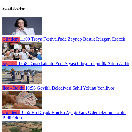
Son Haberler
Gündem
11:00
Troya Festivali'nde Zeynep Bastık Rüzgarı Esecek
Siyaset
10:58
Çanakkale’de Yeni Siyasi Oluşum İçin İlk Adım Atıldı
İlçe - Belde
10:56
Geyikli Belediyesi Sahil Yolunu Yeniliyor
Gündem
10:55
En Düşük Emekli Aylığı Fark Ödemelerinin Tarihi
Belli Oldu