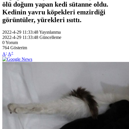
ölü doğum yapan kedi sütanne oldu.
Kedinin yavru köpekleri emzirdiği
görüntüler, yürekleri ısıttı.
2022-4-29 11:33:48
Yayınlanma
2022-4-29 11:33:48
Güncelleme
0
Yorum
764
Gösterim
-
+
A
A