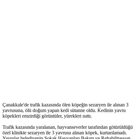
Çanakkale'de trafik kazasında ölen köpeğin sezaryen ile alınan 3
yavrusuna, ölü doğum yapan kedi sütanne oldu. Kedinin yavru
köpekleri emzirdiği görüntüler, yürekleri ısıttı.
Trafik kazasında yaralanan, hayvanseverler tarafından götürüldüğü
özel klinikte sezaryen ile 3 yavrusu alınan köpek, kurtarılamadı.
Yavrular belediyenin Sokak Hayvanları Bakım ve Rehabilitasyon