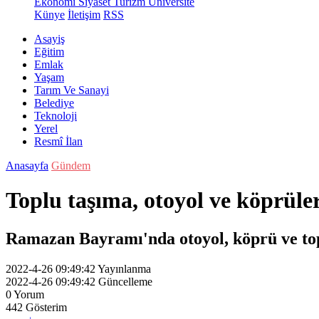
Ekonomi
Siyaset
Turizm
Üniversite
Künye
İletişim
RSS
Asayiş
Eğitim
Emlak
Yaşam
Tarım Ve Sanayi
Belediye
Teknoloji
Yerel
Resmî İlan
Anasayfa
Gündem
Toplu taşıma, otoyol ve köprüle
Ramazan Bayramı'nda otoyol, köprü ve toplu
2022-4-26 09:49:42
Yayınlanma
2022-4-26 09:49:42
Güncelleme
0
Yorum
442
Gösterim