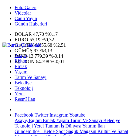
Foto Galeri
Videolar
Canlı Yayın
Günün Haberleri
DOLAR
47,70
%0,17
EURO
55,19
%0,32
G.ALTIN
6.655,68
%2,51
GÜMÜŞ
97
%3,13
Asayiş
IMKB
13.779,39
%-0,14
Eğitim
BITCOIN
64.798
%-0,01
Emlak
Yaşam
Tarım Ve Sanayi
Belediye
Teknoloji
Yerel
Resmî İlan
Facebook
Twitter
Instagram
Youtube
Asayiş
Eğitim
Emlak
Yaşam
Tarım Ve Sanayi
Belediye
Teknoloji
Yerel
Tanıtım
İş Dünyası
Yatırım
İlan
Gündem
İlçe - Belde
Spor
Sağlık
Magazin
Kültür Ve Sanat