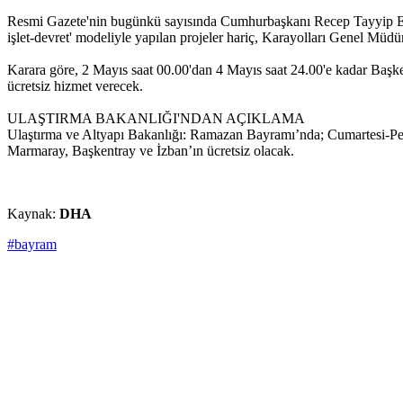
Resmi Gazete'nin bugünkü sayısında Cumhurbaşkanı Recep Tayyip Erdo
işlet-devret' modeliyle yapılan projeler hariç, Karayolları Genel Mü
Karara göre, 2 Mayıs saat 00.00'dan 4 Mayıs saat 24.00'e kadar Başken
ücretsiz hizmet verecek.
ULAŞTIRMA BAKANLIĞI'NDAN AÇIKLAMA
Ulaştırma ve Altyapı Bakanlığı: Ramazan Bayramı’nda; Cumartesi-Per
Marmaray, Başkentray ve İzban’ın ücretsiz olacak.
Kaynak:
DHA
#bayram