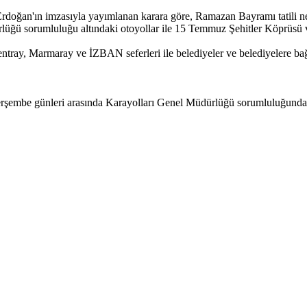
ğan'ın imzasıyla yayımlanan karara göre, Ramazan Bayramı tatili nede
dürlüğü sorumluluğu altındaki otoyollar ile 15 Temmuz Şehitler Köprüsü
tray, Marmaray ve İZBAN seferleri ile belediyeler ve belediyelere bağlı 
şembe günleri arasında Karayolları Genel Müdürlüğü sorumluluğunda b