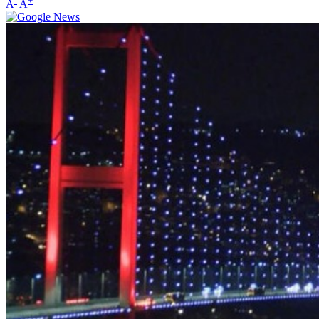
-
+
A
A