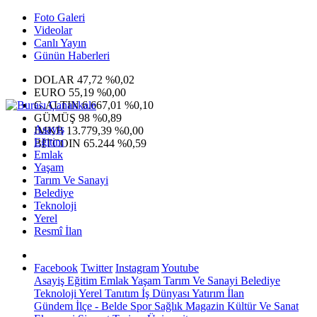
Foto Galeri
Videolar
Canlı Yayın
Günün Haberleri
DOLAR
47,72
%0,02
EURO
55,19
%0,00
G.ALTIN
6.667,01
%0,10
GÜMÜŞ
98
%0,89
Asayiş
IMKB
13.779,39
%0,00
Eğitim
BITCOIN
65.244
%0,59
Emlak
Yaşam
Tarım Ve Sanayi
Belediye
Teknoloji
Yerel
Resmî İlan
Facebook
Twitter
Instagram
Youtube
Asayiş
Eğitim
Emlak
Yaşam
Tarım Ve Sanayi
Belediye
Teknoloji
Yerel
Tanıtım
İş Dünyası
Yatırım
İlan
Gündem
İlçe - Belde
Spor
Sağlık
Magazin
Kültür Ve Sanat