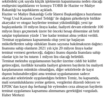
sektördeki çok sayıda küçük işletmenin kapanmasına neden olacağı
endişesini taşıdıklarını ve konuyu TOBB ile Hazine ve Maliye
Bakanlığı’na taşıdıklarını açıkladı.
Hazine ve Maliye Bakanlığı Gelir İdaresi Başkanlığınca hazırlanan
’Vergi Usul Kanunu Genel Tebliği’ ile dağıtım şirketleriyle birlikte
akaryakıt ve otogaz bayilerine teminat yükümlülüğü; yeni işe
başlayanlarda 10 milyon liraya kadar, faaliyeti devam edenlerde 100
milyon lirayı geçmemek üzere bir önceki hesap dönemine ait brüt
satışlar toplamının yüzde 1’ine kadar teminat alma yetkisi verildi.
Teminat uygulaması kapsamında olup yeni işe başlayan
mükelleflerden sahip oldukları lisans sayısına bakılmaksızın dağıtıcı
lisansına sahip olanların 2021 yılı için 20 milyon liraya kadar
teminat vermesi gerekeceği, dağıtıcı lisansı dışında lisanslara sahip
olanlar için ise bu tutarın 1 milyon lira olacağı belirtildi.
Teminat mektubu uygulamasının bayiler üzerine ciddi bir külfet
getireceğini, özellikle kırsalda faaliyet gösteren bayilerin bu maliyeti
karşılamasının mümkün olmadığını, diğer sektörlerde de kayıt
dışının bulunabileceğini ama teminat uygulamasının sadece
akaryakıt sektöründe uygulandığını belirten Temiz, bu kapsamda,
mali sorumluluklarını yerine getiren, vergilerini düzenli ödeyen ve
EPDK’dan kayıt dışı herhangi bir eylemden ceza almayan bayilerin
teminat uygulaması kapsamına alınmaması gerektiğini vurguladı.
Haber Merkezi