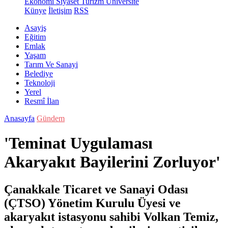
Ekonomi
Siyaset
Turizm
Üniversite
Künye
İletişim
RSS
Asayiş
Eğitim
Emlak
Yaşam
Tarım Ve Sanayi
Belediye
Teknoloji
Yerel
Resmî İlan
Anasayfa
Gündem
'Teminat Uygulaması
Akaryakıt Bayilerini Zorluyor'
Çanakkale Ticaret ve Sanayi Odası
(ÇTSO) Yönetim Kurulu Üyesi ve
akaryakıt istasyonu sahibi Volkan Temiz,