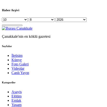
Haber Arşivi
Çanakkale'nin en köklü gazetesi
Sayfalar
İletişim
Künye
Foto Galeri
Videolar
Canlı Yayın
Kategoriler
Asayiş
Eğitim
Emlak
Yaşam