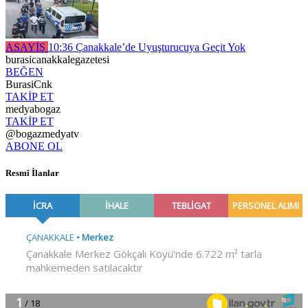
ASAYİŞ
10:36
Çanakkale’de Uyuşturucuya Geçit Yok
burasicanakkalegazetesi
BEĞEN
BurasiCnk
TAKİP ET
medyabogaz
TAKİP ET
@bogazmedyatv
ABONE OL
Resmî İlanlar