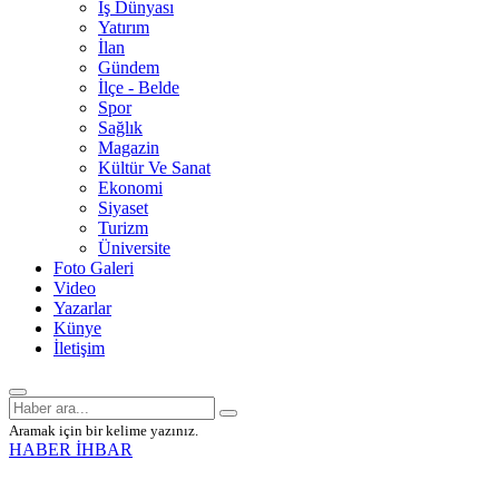
İş Dünyası
Yatırım
İlan
Gündem
İlçe - Belde
Spor
Sağlık
Magazin
Kültür Ve Sanat
Ekonomi
Siyaset
Turizm
Üniversite
Foto Galeri
Video
Yazarlar
Künye
İletişim
Aramak için bir kelime yazınız.
HABER İHBAR