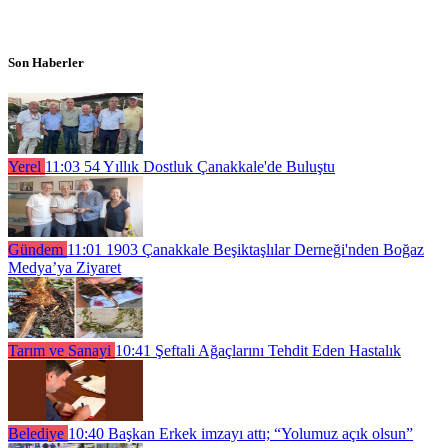
Son Haberler
Yerel
11:03
54 Yıllık Dostluk Çanakkale'de Buluştu
Gündem
11:01
1903 Çanakkale Beşiktaşlılar Derneği'nden Boğaz
Medya’ya Ziyaret
Tarım ve Sanayi
10:41
Şeftali Ağaçlarını Tehdit Eden Hastalık
Belediye
10:40
Başkan Erkek imzayı attı; “Yolumuz açık olsun”