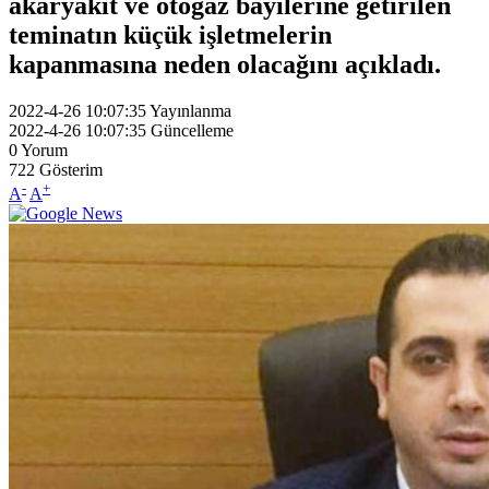
akaryakıt ve otogaz bayilerine getirilen
teminatın küçük işletmelerin
kapanmasına neden olacağını açıkladı.
2022-4-26 10:07:35
Yayınlanma
2022-4-26 10:07:35
Güncelleme
0
Yorum
722
Gösterim
-
+
A
A