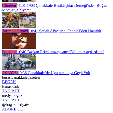
Gündem
11:01
1903 Çanakkale Beşiktaşlılar Derneği'nden Boğaz
Medya’ya Ziyaret
Tarım ve Sanayi
10:41
Şeftali Ağaçlarını Tehdit Eden Hastalık
Belediye
10:40
Başkan Erkek imzayı attı; “Yolumuz açık olsun”
ASAYİŞ
10:36
Çanakkale’de Uyuşturucuya Geçit Yok
burasicanakkalegazetesi
BEĞEN
BurasiCnk
TAKİP ET
medyabogaz
TAKİP ET
@bogazmedyatv
ABONE OL