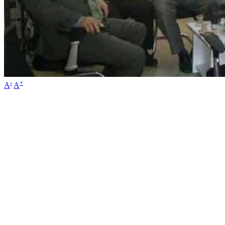
-
+
A
A