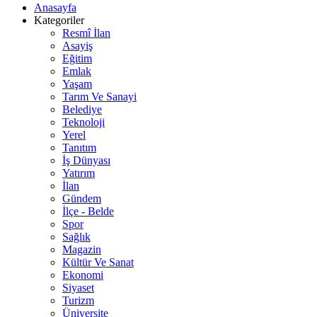
Anasayfa
Kategoriler
Resmî İlan
Asayiş
Eğitim
Emlak
Yaşam
Tarım Ve Sanayi
Belediye
Teknoloji
Yerel
Tanıtım
İş Dünyası
Yatırım
İlan
Gündem
İlçe - Belde
Spor
Sağlık
Magazin
Kültür Ve Sanat
Ekonomi
Siyaset
Turizm
Üniversite