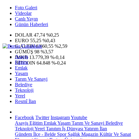
Foto Galeri
Videolar
Canlı Yayın
Günün Haberleri
DOLAR
47,74
%0,25
EURO
55,25
%0,43
G.ALTIN
6.660,55
%2,59
GÜMÜŞ
98
%3,57
Asayiş
IMKB
13.779,39
%-0,14
Eğitim
BITCOIN
64.848
%-0,24
Emlak
Yaşam
Tarım Ve Sanayi
Belediye
Teknoloji
Yerel
Resmî İlan
Facebook
Twitter
Instagram
Youtube
Asayiş
Eğitim
Emlak
Yaşam
Tarım Ve Sanayi
Belediye
Teknoloji
Yerel
Tanıtım
İş Dünyası
Yatırım
İlan
Gündem
İlçe - Belde
Spor
Sağlık
Magazin
Kültür Ve Sanat