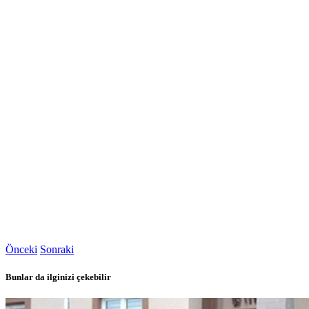
Önceki
Sonraki
Bunlar da ilginizi çekebilir