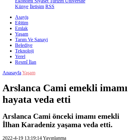
Ekonomi
Siyaset
Turizm
Üniversite
Künye
İletişim
RSS
Asayiş
Eğitim
Emlak
Yaşam
Tarım Ve Sanayi
Belediye
Teknoloji
Yerel
Resmî İlan
Anasayfa
Yaşam
Arslanca Cami emekli imamı
hayata veda etti
Arslanca Cami önceki imamı emekli
İlhan Karadeniz yaşama veda etti.
2022-4-19 13:19:14
Yayınlanma