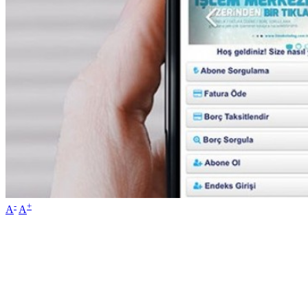
-
+
A
A