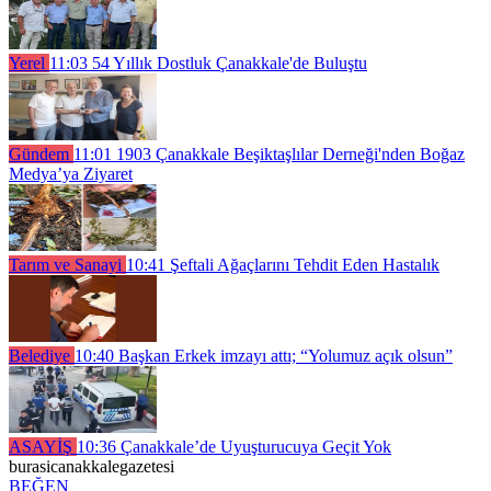
Yerel
11:03
54 Yıllık Dostluk Çanakkale'de Buluştu
Gündem
11:01
1903 Çanakkale Beşiktaşlılar Derneği'nden Boğaz
Medya’ya Ziyaret
Tarım ve Sanayi
10:41
Şeftali Ağaçlarını Tehdit Eden Hastalık
Belediye
10:40
Başkan Erkek imzayı attı; “Yolumuz açık olsun”
ASAYİŞ
10:36
Çanakkale’de Uyuşturucuya Geçit Yok
burasicanakkalegazetesi
BEĞEN