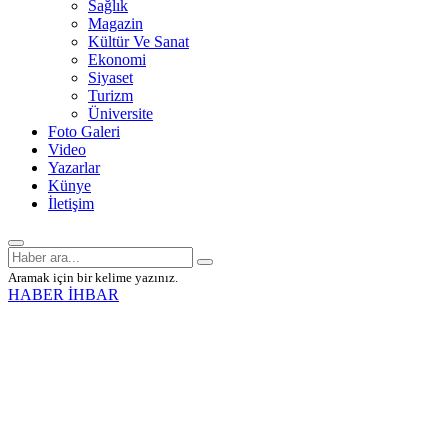
Sağlık
Magazin
Kültür Ve Sanat
Ekonomi
Siyaset
Turizm
Üniversite
Foto Galeri
Video
Yazarlar
Künye
İletişim
Aramak için bir kelime yazınız.
HABER İHBAR