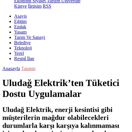
Ekonomi
Siyaset
Turizm
Üniversite
Künye
İletişim
RSS
Asayiş
Eğitim
Emlak
Yaşam
Tarım Ve Sanayi
Belediye
Teknoloji
Yerel
Resmî İlan
Anasayfa
Tanıtım
Uludağ Elektrik’ten Tüketici
Dostu Uygulamalar
Uludağ Elektrik, enerji kesintisi gibi
müşterilerin mağdur olabilecekleri
durumlarla karşı karşıya kalınmaması