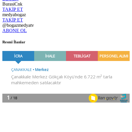
BurasiCnk
TAKİP ET
medyabogaz
TAKİP ET
@bogazmedyatv
ABONE OL
Resmî İlanlar