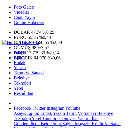
Foto Galeri
Videolar
Canlı Yayın
Günün Haberleri
DOLAR
47,74
%0,25
EURO
55,25
%0,43
G.ALTIN
6.660,55
%2,59
GÜMÜŞ
98
%3,57
Asayiş
IMKB
13.779,39
%-0,14
Eğitim
BITCOIN
64.970
%-0,06
Emlak
Yaşam
Tarım Ve Sanayi
Belediye
Teknoloji
Yerel
Resmî İlan
Facebook
Twitter
Instagram
Youtube
Asayiş
Eğitim
Emlak
Yaşam
Tarım Ve Sanayi
Belediye
Teknoloji
Yerel
Tanıtım
İş Dünyası
Yatırım
İlan
Gündem
İlçe - Belde
Spor
Sağlık
Magazin
Kültür Ve Sanat