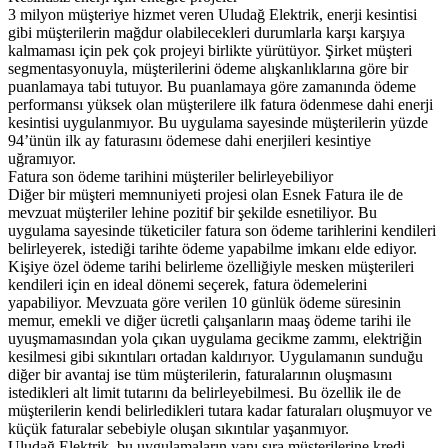
3 milyon müşteriye hizmet veren Uludağ Elektrik, enerji kesintisi
gibi müşterilerin mağdur olabilecekleri durumlarla karşı karşıya
kalmaması için pek çok projeyi birlikte yürütüyor. Şirket müşteri
segmentasyonuyla, müşterilerini ödeme alışkanlıklarına göre bir
puanlamaya tabi tutuyor. Bu puanlamaya göre zamanında ödeme
performansı yüksek olan müşterilere ilk fatura ödenmese dahi enerji
kesintisi uygulanmıyor. Bu uygulama sayesinde müşterilerin yüzde
94’ünün ilk ay faturasını ödemese dahi enerjileri kesintiye
uğramıyor.
Fatura son ödeme tarihini müşteriler belirleyebiliyor
Diğer bir müşteri memnuniyeti projesi olan Esnek Fatura ile de
mevzuat müşteriler lehine pozitif bir şekilde esnetiliyor. Bu
uygulama sayesinde tüketiciler fatura son ödeme tarihlerini kendileri
belirleyerek, istediği tarihte ödeme yapabilme imkanı elde ediyor.
Kişiye özel ödeme tarihi belirleme özelliğiyle mesken müşterileri
kendileri için en ideal dönemi seçerek, fatura ödemelerini
yapabiliyor. Mevzuata göre verilen 10 günlük ödeme süresinin
memur, emekli ve diğer ücretli çalışanların maaş ödeme tarihi ile
uyuşmamasından yola çıkan uygulama gecikme zammı, elektriğin
kesilmesi gibi sıkıntıları ortadan kaldırıyor. Uygulamanın sunduğu
diğer bir avantaj ise tüm müşterilerin, faturalarının oluşmasını
istedikleri alt limit tutarını da belirleyebilmesi. Bu özellik ile de
müşterilerin kendi belirledikleri tutara kadar faturaları oluşmuyor ve
küçük faturalar sebebiyle oluşan sıkıntılar yaşanmıyor.
Uludağ Elektrik, bu uygulamaların yanı sıra müşterilerine kredi