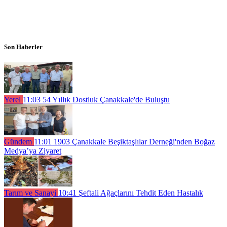
Son Haberler
Yerel
11:03
54 Yıllık Dostluk Çanakkale'de Buluştu
Gündem
11:01
1903 Çanakkale Beşiktaşlılar Derneği'nden Boğaz
Medya’ya Ziyaret
Tarım ve Sanayi
10:41
Şeftali Ağaçlarını Tehdit Eden Hastalık