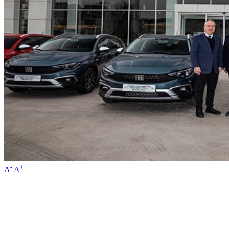
-
+
A
A