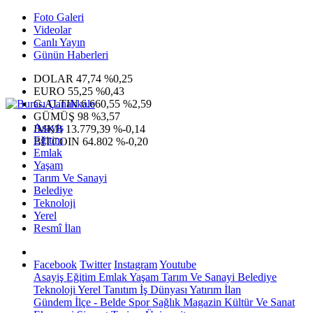
Foto Galeri
Videolar
Canlı Yayın
Günün Haberleri
DOLAR
47,74
%0,25
EURO
55,25
%0,43
G.ALTIN
6.660,55
%2,59
GÜMÜŞ
98
%3,57
Asayiş
IMKB
13.779,39
%-0,14
Eğitim
BITCOIN
64.802
%-0,20
Emlak
Yaşam
Tarım Ve Sanayi
Belediye
Teknoloji
Yerel
Resmî İlan
Facebook
Twitter
Instagram
Youtube
Asayiş
Eğitim
Emlak
Yaşam
Tarım Ve Sanayi
Belediye
Teknoloji
Yerel
Tanıtım
İş Dünyası
Yatırım
İlan
Gündem
İlçe - Belde
Spor
Sağlık
Magazin
Kültür Ve Sanat