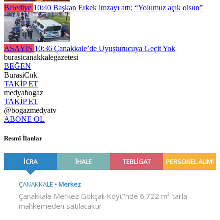
Belediye
10:40
Başkan Erkek imzayı attı; “Yolumuz açık olsun”
ASAYİŞ
10:36
Çanakkale’de Uyuşturucuya Geçit Yok
burasicanakkalegazetesi
BEĞEN
BurasiCnk
TAKİP ET
medyabogaz
TAKİP ET
@bogazmedyatv
ABONE OL
Resmî İlanlar