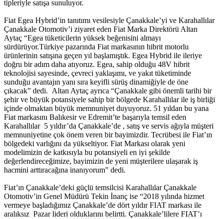
tipleriyle satışa sunuluyor.
Fiat Egea Hybrid’in tanıtımı vesilesiyle Çanakkale’yi ve Karahallılar
Çanakkale Otomotiv’i ziyaret eden Fiat Marka Direktörü Altan
Aytaç “Egea tüketicilerin yüksek beğenisini almayı
sürdürüyor.Türkiye pazarında Fiat markasının hibrit motorlu
ürünlerinin satışına geçen yıl başlamıştık. Egea Hybrid ile ileriye
doğru bir adım daha atıyoruz. Egea, sahip olduğu 48V hibrit
teknolojisi sayesinde, çevreci yaklaşımı, ve yakıt tüketiminde
sunduğu avantajın yanı sıra keyifli sürüş dinamiğiyle de öne
çıkacak” dedi. Altan Aytaç ayrıca “Çanakkale gibi önemli tarihi bir
şehir ve büyük potansiyele sahip bir bölgede Karahallılar ile iş birliği
içinde olmaktan büyük memnuniyet duyuyoruz. 51 yıldan bu yana
Fiat markasını Balıkesir ve Edremit’te başarıyla temsil eden
Karahallılar 5 yıldır’da Çanakkale’de , satış ve servis ağıyla müşteri
memnuniyetine çok önem veren bir bayimizdir. Tecrübesi ile Fiat’ın
bölgedeki varlığını da yükseltiyor. Fiat Markası olarak yeni
modelimizin de katkısıyla bu potansiyeli en iyi şekilde
değerlendireceğimize, bayimizin de yeni müşterilere ulaşarak iş
hacmini arttıracağına inanıyorum” dedi.
Fiat’ın Çanakkale’deki güçlü temsilcisi Karahallılar Çanakkale
Otomotiv’in Genel Müdürü Tekin İnanç ise “2018 yılında hizmet
vermeye başladığımız Çanakkale’de dört yıldır FIAT markası ile
aralıksız Pazar lideri olduklarını belirtti. Çanakkale’lilere FIAT’ı