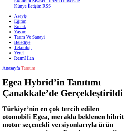
Ekonomi
Siyaset
Turizm
Üniversite
Künye
İletişim
RSS
Asayiş
Eğitim
Emlak
Yaşam
Tarım Ve Sanayi
Belediye
Teknoloji
Yerel
Resmî İlan
Anasayfa
Tanıtım
Egea Hybrid’in Tanıtımı
Çanakkale’de Gerçekleştirildi
Türkiye’nin en çok tercih edilen
otomobili Egea, merakla beklenen hibrit
motor seçenekli versiyonlarıyla ürün