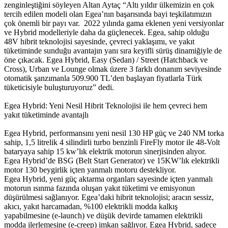
zenginleştiğini söyleyen Altan Aytaç “Altı yıldır ülkemizin en çok
tercih edilen modeli olan Egea’nın başarısında bayi teşkilatımızın
çok önemli bir payı var. 2022 yılında gama eklenen yeni versiyonlar
ve Hybrid modelleriyle daha da güçlenecek. Egea, sahip olduğu
48V hibrit teknolojisi sayesinde, çevreci yaklaşımı, ve yakıt
tüketiminde sunduğu avantajın yanı sıra keyifli sürüş dinamiğiyle de
öne çıkacak. Egea Hybrid, Easy (Sedan) / Street (Hatchback ve
Cross), Urban ve Lounge olmak üzere 3 farklı donanım seviyesinde
otomatik şanzımanla 509.900 TL’den başlayan fiyatlarla Türk
tüketicisiyle buluşturuyoruz” dedi.
Egea Hybrid: Yeni Nesil Hibrit Teknolojisi ile hem çevreci hem
yakıt tüketiminde avantajlı
Egea Hybrid, performansını yeni nesil 130 HP güç ve 240 NM torka
sahip, 1,5 litrelik 4 silindirli turbo benzinli FireFly motor ile 48-Volt
bataryaya sahip 15 kw’lık elektrik motorun sinerjisinden alıyor.
Egea Hybrid’de BSG (Belt Start Generator) ve 15KW’lık elektrikli
motor 130 beygirlik içten yanmalı motoru destekliyor.
Egea Hybrid, yeni güç aktarma organları sayesinde içten yanmalı
motorun ısınma fazında oluşan yakıt tüketimi ve emisyonun
düşürülmesi sağlanıyor. Egea’daki hibrit teknolojisi; aracın sessiz,
akıcı, yakıt harcamadan, %100 elektrikli modda kalkış
yapabilmesine (e-launch) ve düşük devirde tamamen elektrikli
modda ilerlemesine (e-creep) imkan sağlıyor. Egea Hybrid, sadece