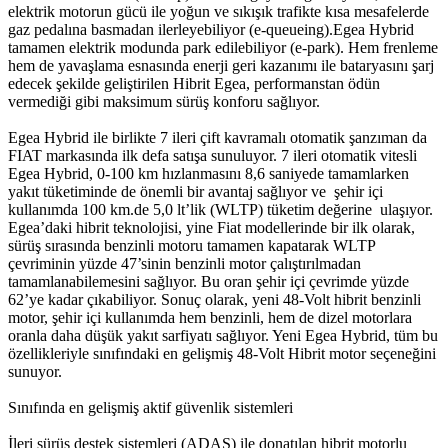
elektrik motorun gücü ile yoğun ve sıkışık trafikte kısa mesafelerde
gaz pedalına basmadan ilerleyebiliyor (e-queueing).Egea Hybrid
tamamen elektrik modunda park edilebiliyor (e-park). Hem frenleme
hem de yavaşlama esnasında enerji geri kazanımı ile bataryasını şarj
edecek şekilde geliştirilen Hibrit Egea, performanstan ödün
vermediği gibi maksimum sürüş konforu sağlıyor.
Egea Hybrid ile birlikte 7 ileri çift kavramalı otomatik şanzıman da
FIAT markasında ilk defa satışa sunuluyor. 7 ileri otomatik vitesli
Egea Hybrid, 0-100 km hızlanmasını 8,6 saniyede tamamlarken
yakıt tüketiminde de önemli bir avantaj sağlıyor ve şehir içi
kullanımda 100 km.de 5,0 lt’lik (WLTP) tüketim değerine ulaşıyor.
Egea’daki hibrit teknolojisi, yine Fiat modellerinde bir ilk olarak,
sürüş sırasında benzinli motoru tamamen kapatarak WLTP
çevriminin yüzde 47’sinin benzinli motor çalıştırılmadan
tamamlanabilemesini sağlıyor. Bu oran şehir içi çevrimde yüzde
62’ye kadar çıkabiliyor. Sonuç olarak, yeni 48-Volt hibrit benzinli
motor, şehir içi kullanımda hem benzinli, hem de dizel motorlara
oranla daha düşük yakıt sarfiyatı sağlıyor. Yeni Egea Hybrid, tüm bu
özellikleriyle sınıfındaki en gelişmiş 48-Volt Hibrit motor seçeneğini
sunuyor.
Sınıfında en gelişmiş aktif güvenlik sistemleri
İleri sürüş destek sistemleri (ADAS) ile donatılan hibrit motorlu