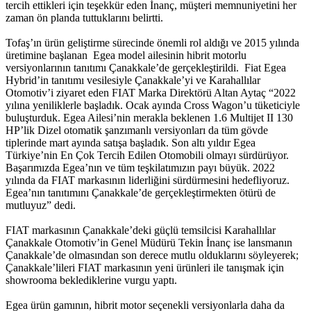
tercih ettikleri için teşekkür eden İnanç, müşteri memnuniyetini her
zaman ön planda tuttuklarını belirtti.
Tofaş’ın ürün geliştirme sürecinde önemli rol aldığı ve 2015 yılında
üretimine başlanan Egea model ailesinin hibrit motorlu
versiyonlarının tanıtımı Çanakkale’de gerçekleştirildi. Fiat Egea
Hybrid’in tanıtımı vesilesiyle Çanakkale’yi ve Karahallılar
Otomotiv’i ziyaret eden FIAT Marka Direktörü Altan Aytaç “2022
yılına yeniliklerle başladık. Ocak ayında Cross Wagon’u tüketiciyle
buluşturduk. Egea Ailesi’nin merakla beklenen 1.6 Multijet II 130
HP’lik Dizel otomatik şanzımanlı versiyonları da tüm gövde
tiplerinde mart ayında satışa başladık. Son altı yıldır Egea
Türkiye’nin En Çok Tercih Edilen Otomobili olmayı sürdürüyor.
Başarımızda Egea’nın ve tüm teşkilatımızın payı büyük. 2022
yılında da FIAT markasının liderliğini sürdürmesini hedefliyoruz.
Egea’nın tanıtımını Çanakkale’de gerçekleştirmekten ötürü de
mutluyuz” dedi.
FIAT markasının Çanakkale’deki güçlü temsilcisi Karahallılar
Çanakkale Otomotiv’in Genel Müdürü Tekin İnanç ise lansmanın
Çanakkale’de olmasından son derece mutlu olduklarını söyleyerek;
Çanakkale’lileri FIAT markasının yeni ürünleri ile tanışmak için
showrooma beklediklerine vurgu yaptı.
Egea ürün gamının, hibrit motor seçenekli versiyonlarla daha da