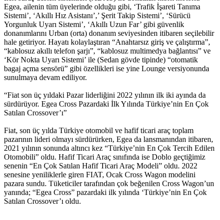
Egea, ailenin tüm üyelerinde olduğu gibi, ‘Trafik İşareti Tanıma
Sistemi’, ‘Akıllı Hız Asistanı’,’ Şerit Takip Sistemi’, ‘Sürücü
Yorgunluk Uyarı Sistemi’, ‘Akıllı Uzun Far’ gibi güvenlik
donanımlarını Urban (orta) donanım seviyesinden itibaren seçilebilir
hale getiriyor. Hayatı kolaylaştıran “Anahtarsız giriş ve çalıştırma”,
“kablosuz akıllı telefon şarjı”, “kablosuz multimedya bağlantısı” ve
‘Kör Nokta Uyarı Sistemi’ ile (Sedan gövde tipinde) “otomatik
bagaj açma sensörü” gibi özellikleri ise yine Lounge versiyonunda
sunulmaya devam ediliyor.
“Fiat son üç yıldaki Pazar liderliğini 2022 yılının ilk iki ayında da
sürdürüyor. Egea Cross Pazardaki İlk Yılında Türkiye’nin En Çok
Satılan Crossover’ı”
Fiat, son üç yılda Türkiye otomobil ve hafif ticari araç toplam
pazarının lideri olmayı sürdürürken, Egea da lansmanından itibaren,
2021 yılının sonunda altıncı kez “Türkiye’nin En Çok Tercih Edilen
Otomobili” oldu. Hafif Ticari Araç sınıfında ise Doblo geçtiğimiz
senenin “En Çok Satılan Hafif Ticari Araç Modeli” oldu. 2022
senesine yeniliklerle giren FIAT, Ocak Cross Wagon modelini
pazara sundu. Tüketiciler tarafından çok beğenilen Cross Wagon’un
yanında; “Egea Cross” pazardaki ilk yılında ‘Türkiye’nin En Çok
Satılan Crossover’ı oldu.