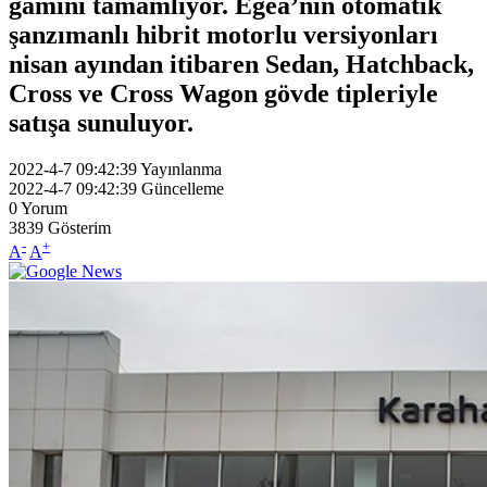
gamını tamamlıyor. Egea’nın otomatik
şanzımanlı hibrit motorlu versiyonları
nisan ayından itibaren Sedan, Hatchback,
Cross ve Cross Wagon gövde tipleriyle
satışa sunuluyor.
2022-4-7 09:42:39
Yayınlanma
2022-4-7 09:42:39
Güncelleme
0
Yorum
3839
Gösterim
-
+
A
A