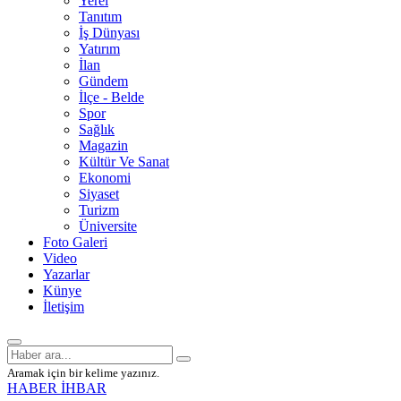
Yerel
Tanıtım
İş Dünyası
Yatırım
İlan
Gündem
İlçe - Belde
Spor
Sağlık
Magazin
Kültür Ve Sanat
Ekonomi
Siyaset
Turizm
Üniversite
Foto Galeri
Video
Yazarlar
Künye
İletişim
Aramak için bir kelime yazınız.
HABER İHBAR