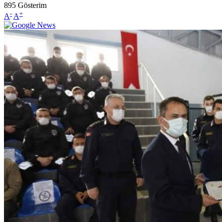
895
Gösterim
-
+
A
A