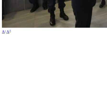
-
+
A
A