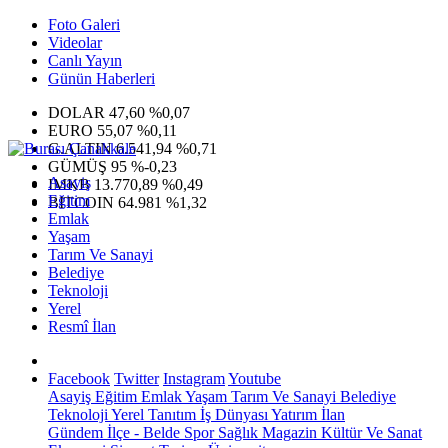
Foto Galeri
Videolar
Canlı Yayın
Günün Haberleri
DOLAR
47,60
%0,07
EURO
55,07
%0,11
G.ALTIN
6.541,94
%0,71
GÜMÜŞ
95
%-0,23
Asayiş
IMKB
13.770,89
%0,49
Eğitim
BITCOIN
64.981
%1,32
Emlak
Yaşam
Tarım Ve Sanayi
Belediye
Teknoloji
Yerel
Resmî İlan
Facebook
Twitter
Instagram
Youtube
Asayiş
Eğitim
Emlak
Yaşam
Tarım Ve Sanayi
Belediye
Teknoloji
Yerel
Tanıtım
İş Dünyası
Yatırım
İlan
Gündem
İlçe - Belde
Spor
Sağlık
Magazin
Kültür Ve Sanat