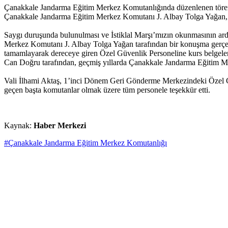
Çanakkale Jandarma Eğitim Merkez Komutanlığında düzenlenen törene
Çanakkale Jandarma Eğitim Merkez Komutanı J. Albay Tolga Yağan, İl
Saygı duruşunda bulunulması ve İstiklal Marşı’mızın okunmasının ar
Merkez Komutanı J. Albay Tolga Yağan tarafından bir konuşma gerçe
tamamlayarak dereceye giren Özel Güvenlik Personeline kurs belgeler
Can Doğru tarafından, geçmiş yıllarda Çanakkale Jandarma Eğitim Merk
Vali İlhami Aktaş, 1’inci Dönem Geri Gönderme Merkezindeki Özel Güv
geçen başta komutanlar olmak üzere tüm personele teşekkür etti.
Kaynak:
Haber Merkezi
#Çanakkale Jandarma Eğitim Merkez Komutanlığı