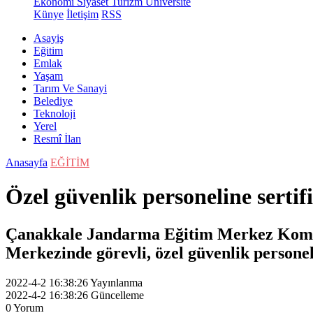
Ekonomi
Siyaset
Turizm
Üniversite
Künye
İletişim
RSS
Asayiş
Eğitim
Emlak
Yaşam
Tarım Ve Sanayi
Belediye
Teknoloji
Yerel
Resmî İlan
Anasayfa
EĞİTİM
Özel güvenlik personeline sertifi
Çanakkale Jandarma Eğitim Merkez Komut
Merkezinde görevli, özel güvenlik personeli
2022-4-2 16:38:26
Yayınlanma
2022-4-2 16:38:26
Güncelleme
0
Yorum