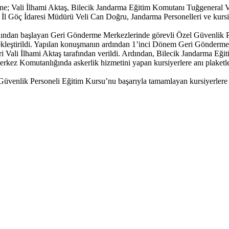
; Vali İlhami Aktaş, Bilecik Jandarma Eğitim Komutanı Tuğgeneral V
 Göç İdaresi Müdürü Veli Can Doğru, Jandarma Personelleri ve kursiye
dından başlayan Geri Gönderme Merkezlerinde görevli Özel Güvenlik P
kleştirildi. Yapılan konuşmanın ardından 1’inci Dönem Geri Gönderme
i Vali İlhami Aktaş tarafından verildi. Ardından, Bilecik Jandarma Eğ
ez Komutanlığında askerlik hizmetini yapan kursiyerlere anı plaketler
enlik Personeli Eğitim Kursu’nu başarıyla tamamlayan kursiyerlere gör