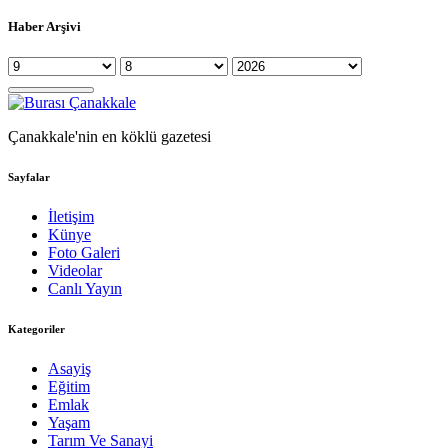
Haber Arşivi
Çanakkale'nin en köklü gazetesi
Sayfalar
İletişim
Künye
Foto Galeri
Videolar
Canlı Yayın
Kategoriler
Asayiş
Eğitim
Emlak
Yaşam
Tarım Ve Sanayi