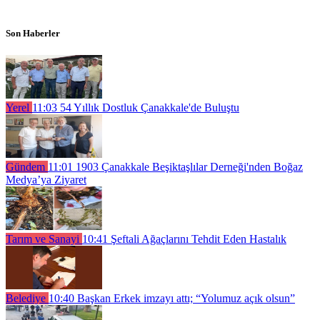
Son Haberler
Yerel
11:03
54 Yıllık Dostluk Çanakkale'de Buluştu
Gündem
11:01
1903 Çanakkale Beşiktaşlılar Derneği'nden Boğaz
Medya’ya Ziyaret
Tarım ve Sanayi
10:41
Şeftali Ağaçlarını Tehdit Eden Hastalık
Belediye
10:40
Başkan Erkek imzayı attı; “Yolumuz açık olsun”