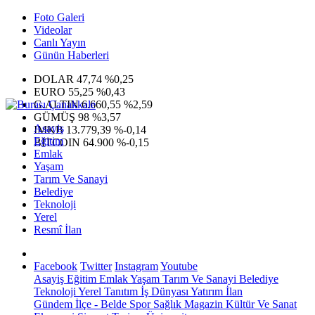
Foto Galeri
Videolar
Canlı Yayın
Günün Haberleri
DOLAR
47,74
%0,25
EURO
55,25
%0,43
G.ALTIN
6.660,55
%2,59
GÜMÜŞ
98
%3,57
Asayiş
IMKB
13.779,39
%-0,14
Eğitim
BITCOIN
64.900
%-0,15
Emlak
Yaşam
Tarım Ve Sanayi
Belediye
Teknoloji
Yerel
Resmî İlan
Facebook
Twitter
Instagram
Youtube
Asayiş
Eğitim
Emlak
Yaşam
Tarım Ve Sanayi
Belediye
Teknoloji
Yerel
Tanıtım
İş Dünyası
Yatırım
İlan
Gündem
İlçe - Belde
Spor
Sağlık
Magazin
Kültür Ve Sanat