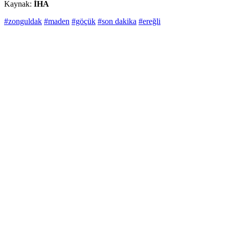
Kaynak:
İHA
#zonguldak
#maden
#göçük
#son dakika
#ereğli