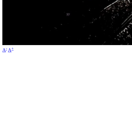
-
+
A
A