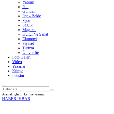
Yatırım
İlan
Gündem
İlçe - Belde
Spor
Sağlık
Magazin
Kültür Ve Sanat
Ekonomi
Siyaset
Turizm
Üniversite
Foto Galeri
Video
Yazarlar
Künye
İletişim
Aramak için bir kelime yazınız.
HABER İHBAR