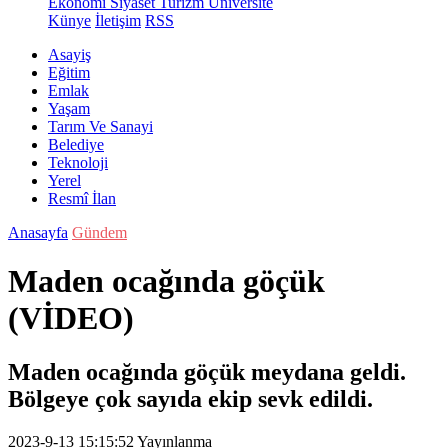
Ekonomi
Siyaset
Turizm
Üniversite
Künye
İletişim
RSS
Asayiş
Eğitim
Emlak
Yaşam
Tarım Ve Sanayi
Belediye
Teknoloji
Yerel
Resmî İlan
Anasayfa
Gündem
Maden ocağında göçük
(VİDEO)
Maden ocağında göçük meydana geldi.
Bölgeye çok sayıda ekip sevk edildi.
2023-9-13 15:15:52
Yayınlanma