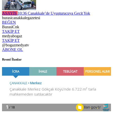
ASAYİŞ
10:36
Çanakkale’de Uyuşturucuya Geçit Yok
burasicanakkalegazetesi
BEĞEN
BurasiCnk
TAKİP ET
medyabogaz
TAKİP ET
@bogazmedyatv
ABONE OL
Resmî İlanlar