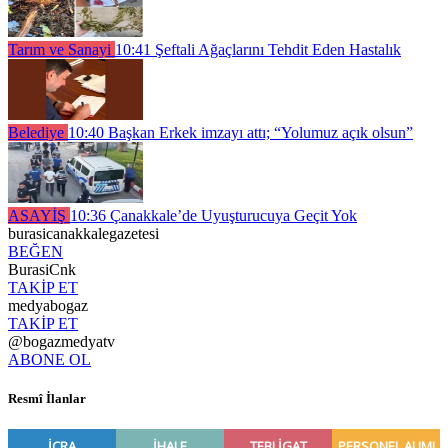
Tarım ve Sanayi
10:41
Şeftali Ağaçlarını Tehdit Eden Hastalık
Belediye
10:40
Başkan Erkek imzayı attı; “Yolumuz açık olsun”
ASAYİŞ
10:36
Çanakkale’de Uyuşturucuya Geçit Yok
burasicanakkalegazetesi
BEĞEN
BurasiCnk
TAKİP ET
medyabogaz
TAKİP ET
@bogazmedyatv
ABONE OL
Resmî İlanlar