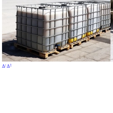
-
+
A
A