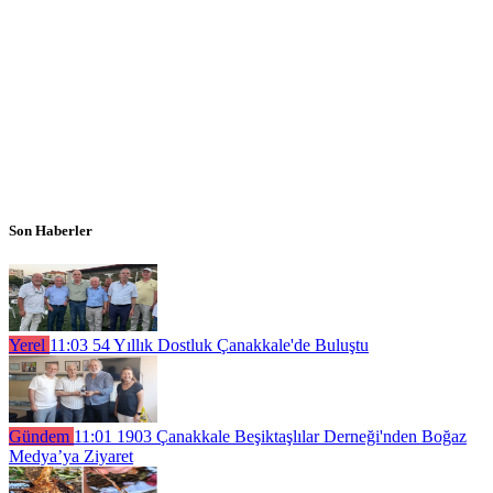
Son Haberler
Yerel
11:03
54 Yıllık Dostluk Çanakkale'de Buluştu
Gündem
11:01
1903 Çanakkale Beşiktaşlılar Derneği'nden Boğaz
Medya’ya Ziyaret