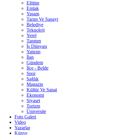
Eğitim
Emlak
Yaşam
Tarım Ve Sanayi
Belediye
Teknoloji
Yerel
Tanıtım
İş Dünyası
Yatırım
İlan
Gündem
İlçe - Belde
Spor
Sağlık
Magazin
Kültür Ve Sanat
Ekonomi
Siyaset
Turizm
Üniversite
Foto Galeri
Video
Yazarlar
Künye