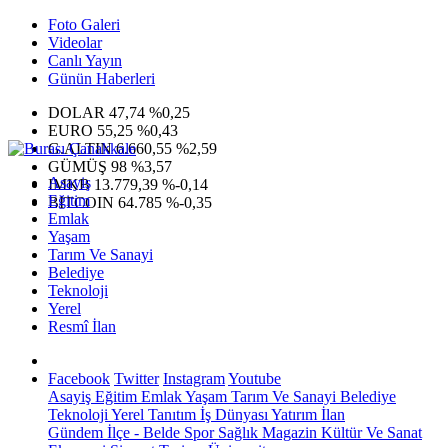
Foto Galeri
Videolar
Canlı Yayın
Günün Haberleri
DOLAR
47,74
%0,25
EURO
55,25
%0,43
G.ALTIN
6.660,55
%2,59
GÜMÜŞ
98
%3,57
Asayiş
IMKB
13.779,39
%-0,14
Eğitim
BITCOIN
64.785
%-0,35
Emlak
Yaşam
Tarım Ve Sanayi
Belediye
Teknoloji
Yerel
Resmî İlan
Facebook
Twitter
Instagram
Youtube
Asayiş
Eğitim
Emlak
Yaşam
Tarım Ve Sanayi
Belediye
Teknoloji
Yerel
Tanıtım
İş Dünyası
Yatırım
İlan
Gündem
İlçe - Belde
Spor
Sağlık
Magazin
Kültür Ve Sanat