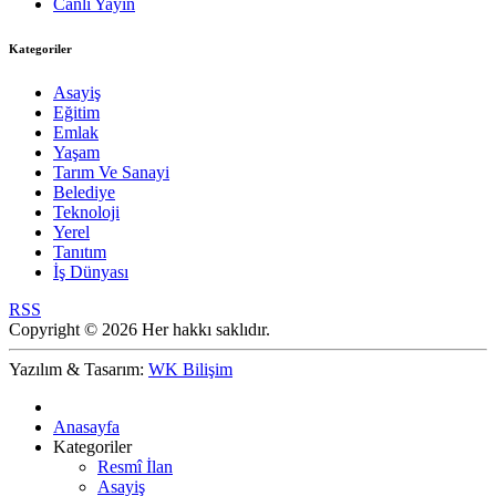
Canlı Yayın
Kategoriler
Asayiş
Eğitim
Emlak
Yaşam
Tarım Ve Sanayi
Belediye
Teknoloji
Yerel
Tanıtım
İş Dünyası
RSS
Copyright © 2026 Her hakkı saklıdır.
Yazılım & Tasarım:
WK Bilişim
Anasayfa
Kategoriler
Resmî İlan
Asayiş