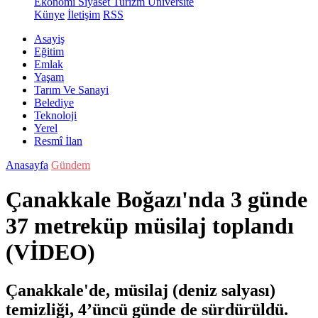
Ekonomi
Siyaset
Turizm
Üniversite
Künye
İletişim
RSS
Asayiş
Eğitim
Emlak
Yaşam
Tarım Ve Sanayi
Belediye
Teknoloji
Yerel
Resmî İlan
Anasayfa
Gündem
Çanakkale Boğazı'nda 3 günde
37 metreküp müsilaj toplandı
(VİDEO)
Çanakkale'de, müsilaj (deniz salyası)
temizliği, 4’üncü günde de sürdürüldü.