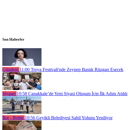
Son Haberler
Gündem
11:00
Troya Festivali'nde Zeynep Bastık Rüzgarı Esecek
Siyaset
10:58
Çanakkale’de Yeni Siyasi Oluşum İçin İlk Adım Atıldı
İlçe - Belde
10:56
Geyikli Belediyesi Sahil Yolunu Yeniliyor