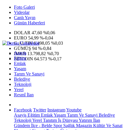
Foto Galeri
Videolar
Canlı Yayın
Günün Haberleri
DOLAR
47,60
%0,06
EURO
54,99
%-0,04
G.ALTIN
6.498,05
%0,03
GÜMÜŞ
94
%-0,84
Asayiş
IMKB
13.798,82
%0,70
Eğitim
BITCOIN
64.573
%-0,17
Emlak
Yaşam
Tarım Ve Sanayi
Belediye
Teknoloji
Yerel
Resmî İlan
Facebook
Twitter
Instagram
Youtube
Asayiş
Eğitim
Emlak
Yaşam
Tarım Ve Sanayi
Belediye
Teknoloji
Yerel
Tanıtım
İş Dünyası
Yatırım
İlan
Gündem
İlçe - Belde
Spor
Sağlık
Magazin
Kültür Ve Sanat