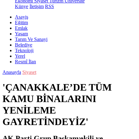
Ekonomi
Siyaset
Turizm
Üniversite
Künye
İletişim
RSS
Asayiş
Eğitim
Emlak
Yaşam
Tarım Ve Sanayi
Belediye
Teknoloji
Yerel
Resmî İlan
Anasayfa
Siyaset
'ÇANAKKALE’DE TÜM
KAMU BİNALARINI
YENİLEME
GAYRETİNDEYİZ'
AK Parti Grup Başkanvekili ve