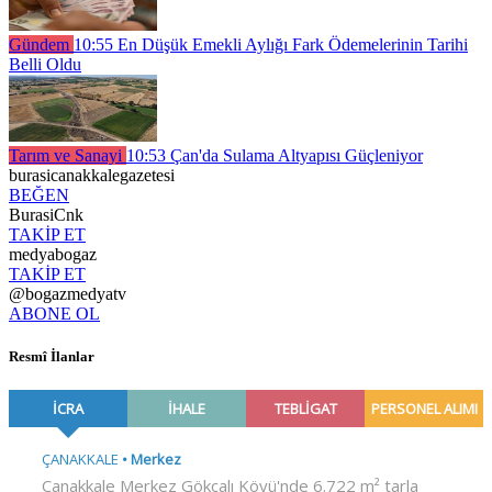
Gündem
10:55
En Düşük Emekli Aylığı Fark Ödemelerinin Tarihi
Belli Oldu
Tarım ve Sanayi
10:53
Çan'da Sulama Altyapısı Güçleniyor
burasicanakkalegazetesi
BEĞEN
BurasiCnk
TAKİP ET
medyabogaz
TAKİP ET
@bogazmedyatv
ABONE OL
Resmî İlanlar