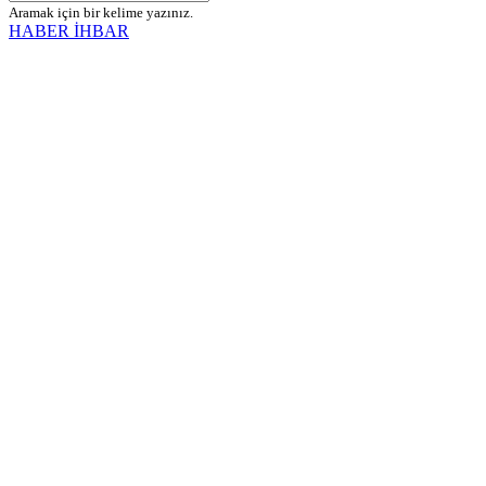
Aramak için bir kelime yazınız.
HABER İHBAR