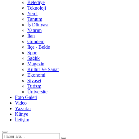
Belediye
Teknoloji
Yerel
Tanıtım
İş Dünyası
Yatırım
İlan
Gündem
İlçe - Belde
Spor
Sağlık
Magazin
Kültür Ve Sanat
Ekonomi
Siyaset
Turizm
Üniversite
Foto Galeri
Video
Yazarlar
Künye
İletişim