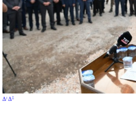
-
+
A
A