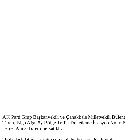
AK Parti Grup Başkanvekili ve Çanakkale Milletvekili Bülent
Turan, Biga Ağaköy Bölge Trafik Denetleme İstasyon Amirliği
Temel Atma Töreni’ne katıldı.
“Polis teşkilatımız, salgın süreci dahil her koşulda büyük