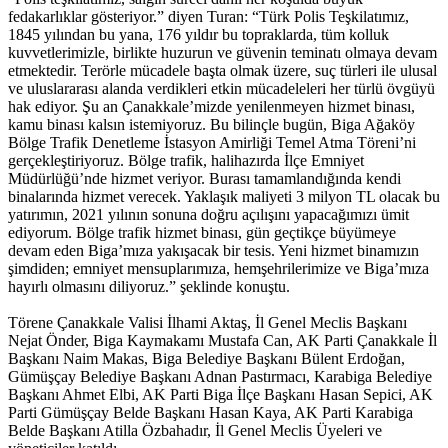
fedakarlıklar gösteriyor.” diyen Turan: “Türk Polis Teşkilatımız,
1845 yılından bu yana, 176 yıldır bu topraklarda, tüm kolluk
kuvvetlerimizle, birlikte huzurun ve güvenin teminatı olmaya devam
etmektedir. Terörle mücadele başta olmak üzere, suç türleri ile ulusal
ve uluslararası alanda verdikleri etkin mücadeleleri her türlü övgüyü
hak ediyor. Şu an Çanakkale’mizde yenilenmeyen hizmet binası,
kamu binası kalsın istemiyoruz. Bu bilinçle bugün, Biga Ağaköy
Bölge Trafik Denetleme İstasyon Amirliği Temel Atma Töreni’ni
gerçekleştiriyoruz. Bölge trafik, halihazırda İlçe Emniyet
Müdürlüğü’nde hizmet veriyor. Burası tamamlandığında kendi
binalarında hizmet verecek. Yaklaşık maliyeti 3 milyon TL olacak bu
yatırımın, 2021 yılının sonuna doğru açılışını yapacağımızı ümit
ediyorum. Bölge trafik hizmet binası, gün geçtikçe büyümeye
devam eden Biga’mıza yakışacak bir tesis. Yeni hizmet binamızın
şimdiden; emniyet mensuplarımıza, hemşehrilerimize ve Biga’mıza
hayırlı olmasını diliyoruz.” şeklinde konuştu.
Törene Çanakkale Valisi İlhami Aktaş, İl Genel Meclis Başkanı
Nejat Önder, Biga Kaymakamı Mustafa Can, AK Parti Çanakkale İl
Başkanı Naim Makas, Biga Belediye Başkanı Bülent Erdoğan,
Gümüşçay Belediye Başkanı Adnan Pastırmacı, Karabiga Belediye
Başkanı Ahmet Elbi, AK Parti Biga İlçe Başkanı Hasan Sepici, AK
Parti Gümüşçay Belde Başkanı Hasan Kaya, AK Parti Karabiga
Belde Başkanı Atilla Özbahadır, İl Genel Meclis Üyeleri ve