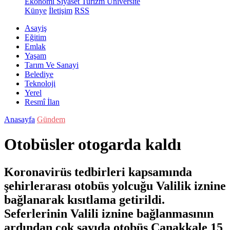
Ekonomi
Siyaset
Turizm
Üniversite
Künye
İletişim
RSS
Asayiş
Eğitim
Emlak
Yaşam
Tarım Ve Sanayi
Belediye
Teknoloji
Yerel
Resmî İlan
Anasayfa
Gündem
Otobüsler otogarda kaldı
Koronavirüs tedbirleri kapsamında
şehirlerarası otobüs yolcuğu Valilik iznine
bağlanarak kısıtlama getirildi.
Seferlerinin Valili iznine bağlanmasının
ardından çok sayıda otobüs Çanakkale 15