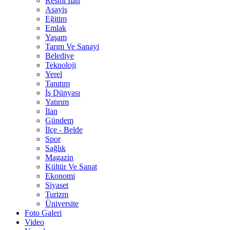
Resmî İlan
Asayiş
Eğitim
Emlak
Yaşam
Tarım Ve Sanayi
Belediye
Teknoloji
Yerel
Tanıtım
İş Dünyası
Yatırım
İlan
Gündem
İlçe - Belde
Spor
Sağlık
Magazin
Kültür Ve Sanat
Ekonomi
Siyaset
Turizm
Üniversite
Foto Galeri
Video