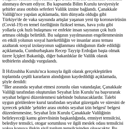
alınmaya devam ediyor. Bu kapsamda Bilim Kurulu tavsiyesiyle
şehirler arası otobüs seferleri Valilik iznine bağlandı. Çanakkale
Valiliği'nce yapılan açıklamada, tüm dünyada olduğu gibi
Türkiye'de de vaka sayısında artışlar yaşanan yeni tip koronavirüsün
(Covid-19) en temel özelliğinin fiziksel temas, hava yolu gibi
yollarla çok hızlı bulaşması ve enfekte insan sayısının çok hızlı
artması olduğu belirtildi. Bu salgının yayılmasının engellenmesinin
en etkili yolunun sosyal hareketliliğin ve insanlar arası teması
azaltarak sosyal izolasyonun sağlanması olduğunun ifade edildiği
açıklamada, Cumhurbaşkanı Recep Tayyip Erdoğan başta olmak
üzere İçişleri Bakanlığı, diğer bakanlıklar ile Valilik olarak
tedbirlerin alındığı vurgulandı.
İl Hıfzısıhha Kurulu'nca konuyla ilgili olarak gerçekleştirilen
toplantıda çeşitli kararların alındığının kaydedildiği açıklamada,
şöyle denildi:
"İller arasında seyahat etmesi zorunlu olan vatandaşlar, Çanakkale
Valiliği tarafından oluşturulan Seyahat İzin Kurulu’na başvurarak
seyahat belgesi düzenlenmesi talebinde bulunacaklardır. Talebi
uygun görülenlere kurul tarafından seyahat güzergahı ve süresini de
içerecek şekilde 'şehirler arası otobüs seyahat izin belgesi' belgesi
düzenlenmesine, Seyahat İzin Kurulu Çanakkale Valiliğinin
belirleyeceği kamu görevlisinin başkanlığında, emniyet temsilcisi,
belediye temsilci, otogar sorumlusu ve ilgili meslek odası temsilcisi
yoksa konuya ilişkin sivil toplum temsilcisinden oluşacaktır. Bu