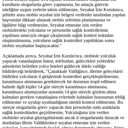
kurulların otogarlarda görev yapmasına, bu amaçla görevin
niteliğine uygun yerlerin tahsis edilmesine, Seyahat İzin Kurulunca,
şehirler arası otobüs seyahat izin belgesi verilenler tarafından yapılan
başvurular dikkate alınarak otobüs seferinin planlamasına ve
ilgililere bilgi verilmesine, Seyahat etmesine izin verilen
otobüslerdeki yolcuların ve personelin sağlık kontrollerinin
yapılması amacıyla otogar çıkışlarında sağlık kontrol noktaları
oluşturulmasına, yolcuların sağlık kontrolleri yapıldıktan sonra
otobüs seyahatine başlayacaktır."
Açıklamada ayrıca, Seyahat İzin Kurulu'nca, otobüsle yolculuk
yapacak vatandaşların listesi, telefonları, gidecekleri yerlerdeki
adreslerini belirtilen yolcu listeleri gidilecek ildeki valiliğe
bildirileceği belirtilerek, "Çanakkale Valiliğince, illerine gelecekleri
bildirilen yolcuların il girişlerinde kontrolleri gerçekleştirilmesine,
karantinaya alınmasını gerektirecek bir durumun tespit edilmesi
halinde ilgili kişiler 14 gün süreyle karantinaya alınmasına,
karantinaya alınmayanlar arasında 14 gün süreyle gözlem altına
kalmaları gereken vatandaşlara evlerinde kalmaları hususunun tebliğ
edilmesine ve uyulup uyulmadığının sürekli kontrol edilmesine, Bu
süreçte otogarlarda görev yapacak tüm personelin rutin aralıklarla
sağlık kontrolünden geçirilmesine, Yolculuğuna izin verilen
otobüsler seyahat güzergahlarında ancak il otogarlarında duracak ve
durdukları illerin Valiliklerince seyahat etmesine izin verilen
yolcuları, kapasitelerinde boşluk olması durumunda almasına, Süreç