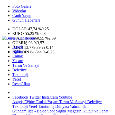
Foto Galeri
Videolar
Canlı Yayın
Günün Haberleri
DOLAR
47,74
%0,25
EURO
55,25
%0,43
G.ALTIN
6.660,55
%2,59
GÜMÜŞ
98
%3,57
Asayiş
IMKB
13.779,39
%-0,14
Eğitim
BITCOIN
64.844
%-0,23
Emlak
Yaşam
Tarım Ve Sanayi
Belediye
Teknoloji
Yerel
Resmî İlan
Facebook
Twitter
Instagram
Youtube
Asayiş
Eğitim
Emlak
Yaşam
Tarım Ve Sanayi
Belediye
Teknoloji
Yerel
Tanıtım
İş Dünyası
Yatırım
İlan
Gündem
İlçe - Belde
Spor
Sağlık
Magazin
Kültür Ve Sanat