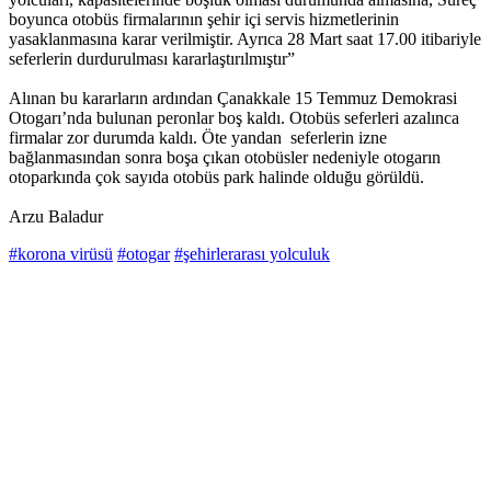
boyunca otobüs firmalarının şehir içi servis hizmetlerinin
yasaklanmasına karar verilmiştir. Ayrıca 28 Mart saat 17.00 itibariyle
seferlerin durdurulması kararlaştırılmıştır”
Alınan bu kararların ardından Çanakkale 15 Temmuz Demokrasi
Otogarı’nda bulunan peronlar boş kaldı. Otobüs seferleri azalınca
firmalar zor durumda kaldı. Öte yandan seferlerin izne
bağlanmasından sonra boşa çıkan otobüsler nedeniyle otogarın
otoparkında çok sayıda otobüs park halinde olduğu görüldü.
Arzu Baladur
#korona virüsü
#otogar
#şehirlerarası yolculuk