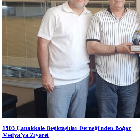
1903 Çanakkale Beşiktaşlılar Derneği'nden Boğaz
Medya’ya Ziyaret