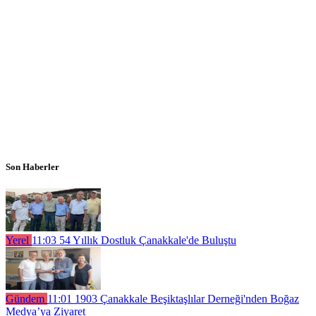
Son Haberler
Yerel
11:03
54 Yıllık Dostluk Çanakkale'de Buluştu
Gündem
11:01
1903 Çanakkale Beşiktaşlılar Derneği'nden Boğaz
Medya’ya Ziyaret