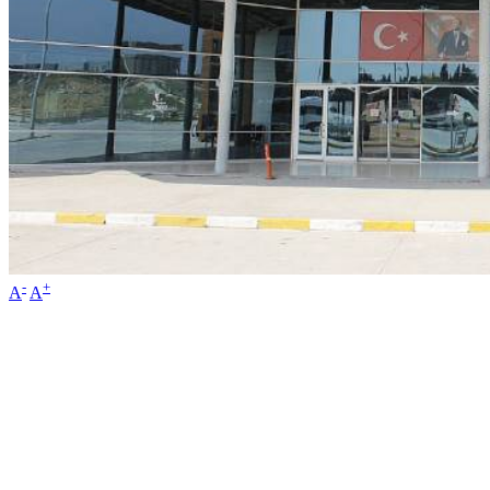
-
+
A
A