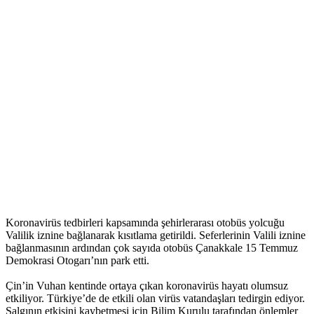
Koronavirüs tedbirleri kapsamında şehirlerarası otobüs yolcuğu
Valilik iznine bağlanarak kısıtlama getirildi. Seferlerinin Valili iznine
bağlanmasının ardından çok sayıda otobüs Çanakkale 15 Temmuz
Demokrasi Otogarı’nın park etti.
Çin’in Vuhan kentinde ortaya çıkan koronavirüs hayatı olumsuz
etkiliyor. Türkiye’de de etkili olan virüs vatandaşları tedirgin ediyor.
Salgının etkisini kaybetmesi için Bilim Kurulu tarafından önlemler