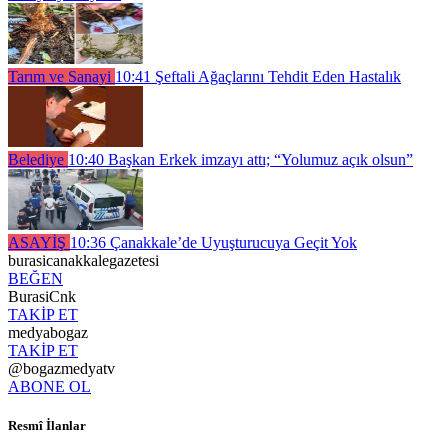
Tarım ve Sanayi
10:41
Şeftali Ağaçlarını Tehdit Eden Hastalık
Belediye
10:40
Başkan Erkek imzayı attı; “Yolumuz açık olsun”
ASAYİŞ
10:36
Çanakkale’de Uyuşturucuya Geçit Yok
burasicanakkalegazetesi
BEĞEN
BurasiCnk
TAKİP ET
medyabogaz
TAKİP ET
@bogazmedyatv
ABONE OL
Resmî İlanlar