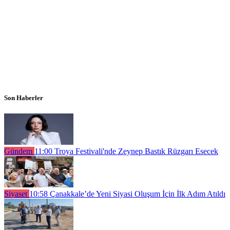
Son Haberler
Gündem
11:00
Troya Festivali'nde Zeynep Bastık Rüzgarı Esecek
Siyaset
10:58
Çanakkale’de Yeni Siyasi Oluşum İçin İlk Adım Atıldı