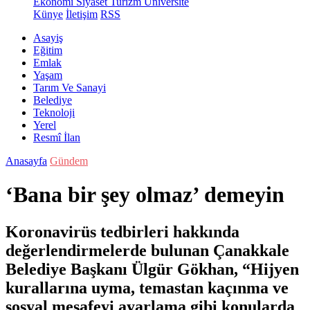
Ekonomi
Siyaset
Turizm
Üniversite
Künye
İletişim
RSS
Asayiş
Eğitim
Emlak
Yaşam
Tarım Ve Sanayi
Belediye
Teknoloji
Yerel
Resmî İlan
Anasayfa
Gündem
‘Bana bir şey olmaz’ demeyin
Koronavirüs tedbirleri hakkında
değerlendirmelerde bulunan Çanakkale
Belediye Başkanı Ülgür Gökhan, “Hijyen
kurallarına uyma, temastan kaçınma ve
sosyal mesafeyi ayarlama gibi konularda