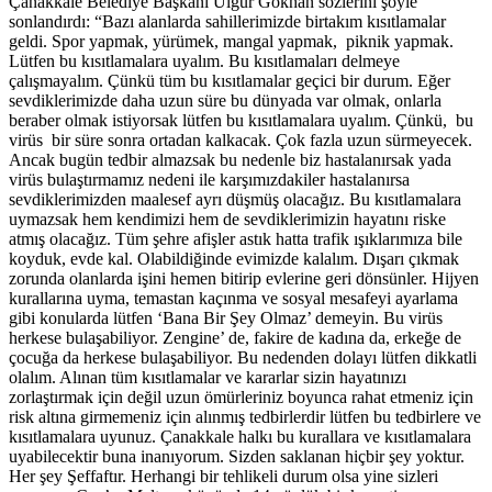
Çanakkale Belediye Başkanı Ülgür Gökhan sözlerini şöyle
sonlandırdı: “Bazı alanlarda sahillerimizde birtakım kısıtlamalar
geldi. Spor yapmak, yürümek, mangal yapmak, piknik yapmak.
Lütfen bu kısıtlamalara uyalım. Bu kısıtlamaları delmeye
çalışmayalım. Çünkü tüm bu kısıtlamalar geçici bir durum. Eğer
sevdiklerimizde daha uzun süre bu dünyada var olmak, onlarla
beraber olmak istiyorsak lütfen bu kısıtlamalara uyalım. Çünkü, bu
virüs bir süre sonra ortadan kalkacak. Çok fazla uzun sürmeyecek.
Ancak bugün tedbir almazsak bu nedenle biz hastalanırsak yada
virüs bulaştırmamız nedeni ile karşımızdakiler hastalanırsa
sevdiklerimizden maalesef ayrı düşmüş olacağız. Bu kısıtlamalara
uymazsak hem kendimizi hem de sevdiklerimizin hayatını riske
atmış olacağız. Tüm şehre afişler astık hatta trafik ışıklarımıza bile
koyduk, evde kal. Olabildiğinde evimizde kalalım. Dışarı çıkmak
zorunda olanlarda işini hemen bitirip evlerine geri dönsünler. Hijyen
kurallarına uyma, temastan kaçınma ve sosyal mesafeyi ayarlama
gibi konularda lütfen ‘Bana Bir Şey Olmaz’ demeyin. Bu virüs
herkese bulaşabiliyor. Zengine’ de, fakire de kadına da, erkeğe de
çocuğa da herkese bulaşabiliyor. Bu nedenden dolayı lütfen dikkatli
olalım. Alınan tüm kısıtlamalar ve kararlar sizin hayatınızı
zorlaştırmak için değil uzun ömürleriniz boyunca rahat etmeniz için
risk altına girmemeniz için alınmış tedbirlerdir lütfen bu tedbirlere ve
kısıtlamalara uyunuz. Çanakkale halkı bu kurallara ve kısıtlamalara
uyabilecektir buna inanıyorum. Sizden saklanan hiçbir şey yoktur.
Her şey Şeffaftır. Herhangi bir tehlikeli durum olsa yine sizleri