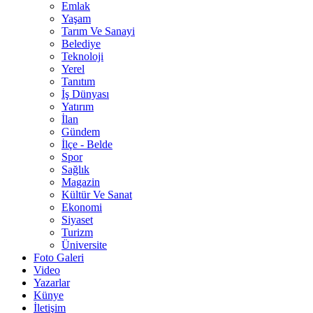
Emlak
Yaşam
Tarım Ve Sanayi
Belediye
Teknoloji
Yerel
Tanıtım
İş Dünyası
Yatırım
İlan
Gündem
İlçe - Belde
Spor
Sağlık
Magazin
Kültür Ve Sanat
Ekonomi
Siyaset
Turizm
Üniversite
Foto Galeri
Video
Yazarlar
Künye
İletişim