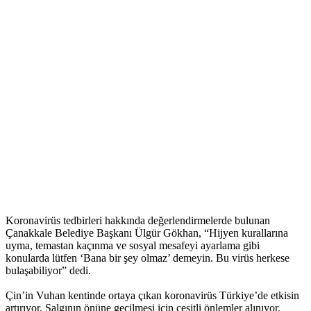
Koronavirüs tedbirleri hakkında değerlendirmelerde bulunan
Çanakkale Belediye Başkanı Ülgür Gökhan, “Hijyen kurallarına
uyma, temastan kaçınma ve sosyal mesafeyi ayarlama gibi
konularda lütfen ‘Bana bir şey olmaz’ demeyin. Bu virüs herkese
bulaşabiliyor” dedi.
Çin’in Vuhan kentinde ortaya çıkan koronavirüs Türkiye’de etkisin
artırıyor. Salgının önüne geçilmesi için çeşitli önlemler alınıyor.