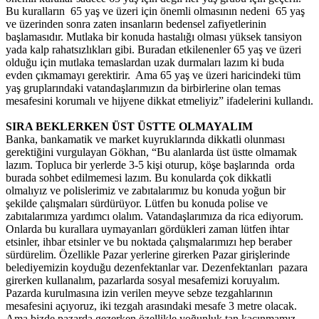
Bu kuralların 65 yaş ve üzeri için önemli olmasının nedeni 65 yaş
ve üzerinden sonra zaten insanların bedensel zafiyetlerinin
başlamasıdır. Mutlaka bir konuda hastalığı olması yüksek tansiyon
yada kalp rahatsızlıkları gibi. Buradan etkilenenler 65 yaş ve üzeri
olduğu için mutlaka temaslardan uzak durmaları lazım ki buda
evden çıkmamayı gerektirir. Ama 65 yaş ve üzeri haricindeki tüm
yaş gruplarındaki vatandaşlarımızın da birbirlerine olan temas
mesafesini korumalı ve hijyene dikkat etmeliyiz” ifadelerini kullandı.
SIRA BEKLERKEN ÜST ÜSTTE OLMAYALIM
Banka, bankamatik ve market kuyruklarında dikkatli olunması
gerektiğini vurgulayan Gökhan, “Bu alanlarda üst üstte olmamak
lazım. Topluca bir yerlerde 3-5 kişi oturup, köşe başlarında orda
burada sohbet edilmemesi lazım. Bu konularda çok dikkatli
olmalıyız ve polislerimiz ve zabıtalarımız bu konuda yoğun bir
şekilde çalışmaları sürdürüyor. Lütfen bu konuda polise ve
zabıtalarımıza yardımcı olalım. Vatandaşlarımıza da rica ediyorum.
Onlarda bu kurallara uymayanları gördükleri zaman lütfen ihtar
etsinler, ihbar etsinler ve bu noktada çalışmalarımızı hep beraber
sürdürelim. Özellikle Pazar yerlerine girerken Pazar girişlerinde
belediyemizin koyduğu dezenfektanlar var. Dezenfektanları pazara
girerken kullanalım, pazarlarda sosyal mesafemizi koruyalım.
Pazarda kurulmasına izin verilen meyve sebze tezgahlarının
mesafesini açıyoruz, iki tezgah arasındaki mesafe 3 metre olacak.
Ama bizde pazarda gezerken özellikle yoğunluk tan kaçınmamız