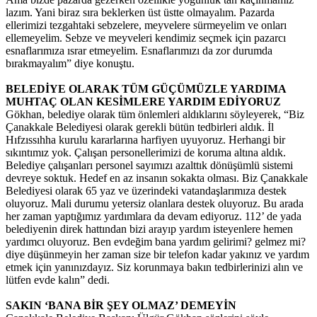
lazım. Yani biraz sıra beklerken üst üstte olmayalım. Pazarda
ellerimizi tezgahtaki sebzelere, meyvelere sürmeyelim ve onları
ellemeyelim. Sebze ve meyveleri kendimiz seçmek için pazarcı
esnaflarımıza ısrar etmeyelim. Esnaflarımızı da zor durumda
bırakmayalım” diye konuştu.
BELEDİYE OLARAK TÜM GÜÇÜMÜZLE YARDIMA
MUHTAÇ OLAN KESİMLERE YARDIM EDİYORUZ
Gökhan, belediye olarak tüm önlemleri aldıklarını söyleyerek, “Biz
Çanakkale Belediyesi olarak gerekli bütün tedbirleri aldık. İl
Hıfzıssıhha kurulu kararlarına harfiyen uyuyoruz. Herhangi bir
sıkıntımız yok. Çalışan personellerimizi de koruma altına aldık.
Belediye çalışanları personel sayımızı azalttık dönüşümlü sistemi
devreye soktuk. Hedef en az insanın sokakta olması. Biz Çanakkale
Belediyesi olarak 65 yaz ve üzerindeki vatandaşlarımıza destek
oluyoruz. Mali durumu yetersiz olanlara destek oluyoruz. Bu arada
her zaman yaptığımız yardımlara da devam ediyoruz. 112’ de yada
belediyenin direk hattından bizi arayıp yardım isteyenlere hemen
yardımcı oluyoruz. Ben evdeğim bana yardım gelirimi? gelmez mi?
diye düşünmeyin her zaman size bir telefon kadar yakınız ve yardım
etmek için yanınızdayız. Siz korunmaya bakın tedbirlerinizi alın ve
lütfen evde kalın” dedi.
SAKIN ‘BANA BİR ŞEY OLMAZ’ DEMEYİN