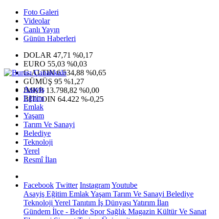
Foto Galeri
Videolar
Canlı Yayın
Günün Haberleri
DOLAR
47,71
%0,17
EURO
55,03
%0,03
G.ALTIN
6.534,88
%0,65
GÜMÜŞ
95
%1,27
Asayiş
IMKB
13.798,82
%0,00
Eğitim
BITCOIN
64.422
%-0,25
Emlak
Yaşam
Tarım Ve Sanayi
Belediye
Teknoloji
Yerel
Resmî İlan
Facebook
Twitter
Instagram
Youtube
Asayiş
Eğitim
Emlak
Yaşam
Tarım Ve Sanayi
Belediye
Teknoloji
Yerel
Tanıtım
İş Dünyası
Yatırım
İlan
Gündem
İlçe - Belde
Spor
Sağlık
Magazin
Kültür Ve Sanat