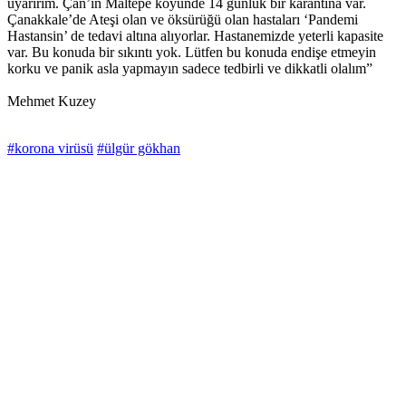
uyarırım. Çan’ın Maltepe köyünde 14 günlük bir karantina var.
Çanakkale’de Ateşi olan ve öksürüğü olan hastaları ‘Pandemi
Hastansin’ de tedavi altına alıyorlar. Hastanemizde yeterli kapasite
var. Bu konuda bir sıkıntı yok. Lütfen bu konuda endişe etmeyin
korku ve panik asla yapmayın sadece tedbirli ve dikkatli olalım”
Mehmet Kuzey
#korona virüsü
#ülgür gökhan