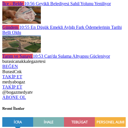
İlçe - Belde
10:56
Geyikli Belediyesi Sahil Yolunu Yeniliyor
Gündem
10:55
En Düşük Emekli Aylığı Fark Ödemelerinin Tarihi
Belli Oldu
Tarım ve Sanayi
10:53
Çan'da Sulama Altyapısı Güçleniyor
burasicanakkalegazetesi
BEĞEN
BurasiCnk
TAKİP ET
medyabogaz
TAKİP ET
@bogazmedyatv
ABONE OL
Resmî İlanlar