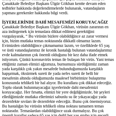
Çanakkale Belediye Başkanı Ülgür Gökhan kentte devam eden
tedbirler hakkında değerlendirmelerde bulunarak, vatandaşların
yapması gerekenler hakkında bilgi verdi.
İŞYERLERİNDE DAHİ MESAFEMİZİ KORUYACAĞIZ
Çanakkale Belediye Başkanı Ülgür Gökhan, virüsün zararının en
aza indirgemek için temaslara dikkat edilmesi gerektiğini
vurgulayarak, “ Bu virüsün bizlere olabildiğince az zarar vermesi
için, bizim mutlaka temas noktasında dikkatli olmamız lazım.
Evimizden olabildiğince çıkmamamız lazım, ve özelliklede 65 yaş
ve üstü vatandaşlarımız ile kronik hastalığı bulunan vatandaşlarımız
evde kalmalarının çok önemli olduğunu bir kez daha ifade etmek
istiyorum. Çünkü koronavirüs temas ile bulaşan bir virüs. Yani temas
ettiğimiz zaman elimizi ağzımıza, burnumuza sürdüğümüz zaman
yada karşılıklı çok yakın mesafede bulunduğumuzda karşılıklı
hapşırmak, öksürmek sureti ile yada nefes sureti ile belli bir
mesafenin altında olduğumuzda maalesef birbirimize bulaştırma
konusunda tehlikeli bir hal alıyor. Bu kurallara çok dikkat edeceğiz.
Toplu olarak bulunmayacağız işyerlerinde dahi mesafemizi
koruyacağız. Her fırsatta, elimizi bir yere değdiğimizde, bir şeyleri
ellediğimizde mutlaka ellerimizi sabunlu su ile yıkayacağız yada
dezenfekte sıvıları ile dezenfekte edeceğiz. Bunu çok önemsiyoruz.
Bu hastalığın bu virüsün tehlikeli olma noktası tamamen temas
noktasıdır. Temaslardan olabildiğince uzak durmalıyız. Bu çok
önemli kurallar sadece 65 yaş için değil her yaş grubu için geçerli.