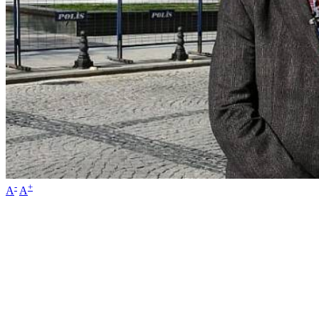
-
+
A
A