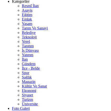
Kategoriler
Resmî İlan
Asayiş
Eğitim
Emlak
Yaşam
Tarım Ve Sanayi
Belediye
Teknoloji
Yerel
Tanıtım
İş Dünyası
Yatırım
İlan
Gündem
İlçe - Belde
Spor
Sağlık
Magazin
Kültür Ve Sanat
Ekonomi
Siyaset
Turizm
Üniversite
Foto Galeri