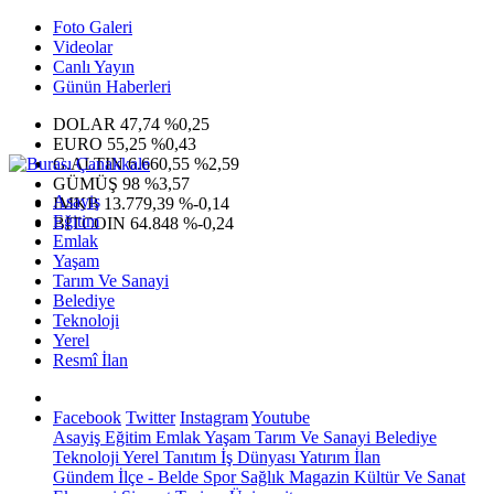
Foto Galeri
Videolar
Canlı Yayın
Günün Haberleri
DOLAR
47,74
%0,25
EURO
55,25
%0,43
G.ALTIN
6.660,55
%2,59
GÜMÜŞ
98
%3,57
Asayiş
IMKB
13.779,39
%-0,14
Eğitim
BITCOIN
64.848
%-0,24
Emlak
Yaşam
Tarım Ve Sanayi
Belediye
Teknoloji
Yerel
Resmî İlan
Facebook
Twitter
Instagram
Youtube
Asayiş
Eğitim
Emlak
Yaşam
Tarım Ve Sanayi
Belediye
Teknoloji
Yerel
Tanıtım
İş Dünyası
Yatırım
İlan
Gündem
İlçe - Belde
Spor
Sağlık
Magazin
Kültür Ve Sanat