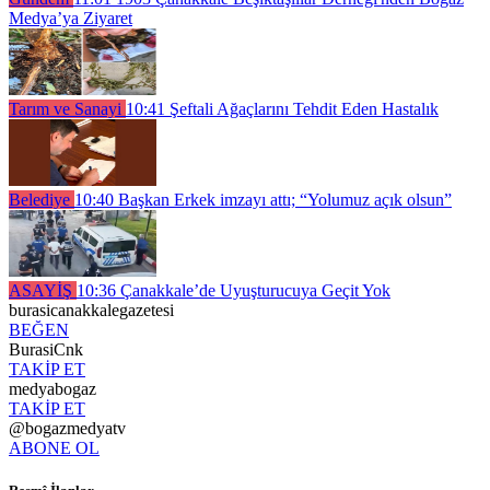
Medya’ya Ziyaret
Tarım ve Sanayi
10:41
Şeftali Ağaçlarını Tehdit Eden Hastalık
Belediye
10:40
Başkan Erkek imzayı attı; “Yolumuz açık olsun”
ASAYİŞ
10:36
Çanakkale’de Uyuşturucuya Geçit Yok
burasicanakkalegazetesi
BEĞEN
BurasiCnk
TAKİP ET
medyabogaz
TAKİP ET
@bogazmedyatv
ABONE OL