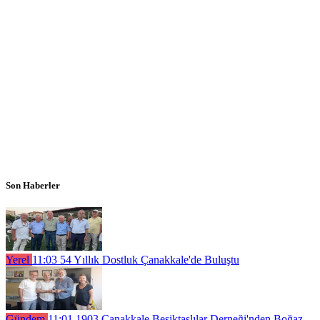
Son Haberler
Yerel
11:03
54 Yıllık Dostluk Çanakkale'de Buluştu
Gündem
11:01
1903 Çanakkale Beşiktaşlılar Derneği'nden Boğaz