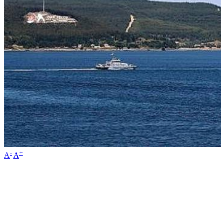
-
+
A
A