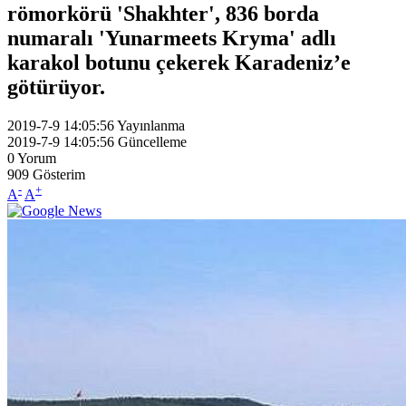
römorkörü 'Shakhter', 836 borda
numaralı 'Yunarmeets Kryma' adlı
karakol botunu çekerek Karadeniz’e
götürüyor.
2019-7-9 14:05:56
Yayınlanma
2019-7-9 14:05:56
Güncelleme
0
Yorum
909
Gösterim
-
+
A
A