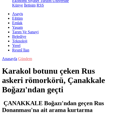
Ekonomi
Siyaset
Turizm
Üniversite
Künye
İletişim
RSS
Asayiş
Eğitim
Emlak
Yaşam
Tarım Ve Sanayi
Belediye
Teknoloji
Yerel
Resmî İlan
Anasayfa
Gündem
Karakol botunu çeken Rus
askeri römorkörü, Çanakkale
Boğazı'ndan geçti
ÇANAKKALE Boğazı'ndan geçen Rus
Donanması'na ait arama kurtarma