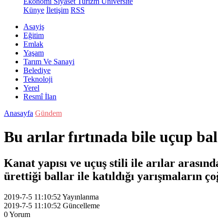
Ekonomi
Siyaset
Turizm
Üniversite
Künye
İletişim
RSS
Asayiş
Eğitim
Emlak
Yaşam
Tarım Ve Sanayi
Belediye
Teknoloji
Yerel
Resmî İlan
Anasayfa
Gündem
Bu arılar fırtınada bile uçup b
Kanat yapısı ve uçuş stili ile arılar arası
ürettiği ballar ile katıldığı yarışmaların 
2019-7-5 11:10:52
Yayınlanma
2019-7-5 11:10:52
Güncelleme
0
Yorum