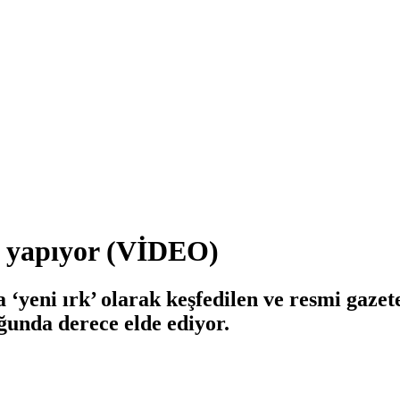
al yapıyor (VİDEO)
nda ‘yeni ırk’ olarak keşfedilen ve resmi gaz
çoğunda derece elde ediyor.