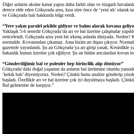
Diğer arıların aksine kanat yapısı daha farklı olan ve rüzgarlı havalar
derece elde eden Gökçeada arısı, kısa süre önce de ‘yeni ırk’ olarak
ve Gökçeada balı hakkında bilgi verdi.
“Yere yakın paralel şekilde gidiyor ve balını alarak kovana geliy
Yaklaşık 5-6 senedir Gökçeada’da arı ve bal üzerine çalışmalar yapıl
neticelendi. Gökçeada arısı yeni bir ırkmış aslında dünyada. Neden?
normalde. Kovanından çıkamaz. Ama bizim arı dışarı çıkıyor. Normalde 
gazetede yayınlandı. Şu an Gökçeada’ya arı girişi yasak. Kesinlikle ya
bakanlık bunun üzerine çok eğiliyor. Şu an bütün arıcılardan kovan to
“Gönderdiğimiz bal ve polenler hep birincilik alıp dönüyor”
Gökçeada’daki doğal yaşamın da arıların bal üretimine olumlu yansıdı
‘kekik balı’ diyemiyoruz. Neden? Çünkü bunu analize gönderip yüzde
başladı. Özellikle arı ve bal üzerine çok iyi duyulmaya başladı. Çünkü
Bal gelmesine de karşıyız.”