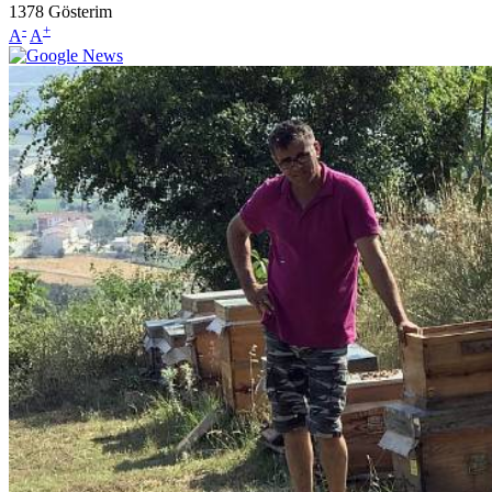
1378
Gösterim
-
+
A
A