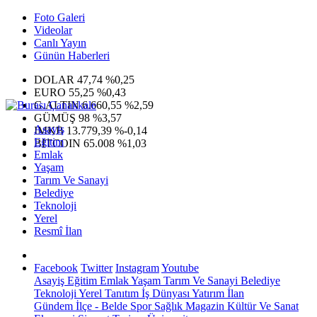
Foto Galeri
Videolar
Canlı Yayın
Günün Haberleri
DOLAR
47,74
%0,25
EURO
55,25
%0,43
G.ALTIN
6.660,55
%2,59
GÜMÜŞ
98
%3,57
Asayiş
IMKB
13.779,39
%-0,14
Eğitim
BITCOIN
65.008
%1,03
Emlak
Yaşam
Tarım Ve Sanayi
Belediye
Teknoloji
Yerel
Resmî İlan
Facebook
Twitter
Instagram
Youtube
Asayiş
Eğitim
Emlak
Yaşam
Tarım Ve Sanayi
Belediye
Teknoloji
Yerel
Tanıtım
İş Dünyası
Yatırım
İlan
Gündem
İlçe - Belde
Spor
Sağlık
Magazin
Kültür Ve Sanat