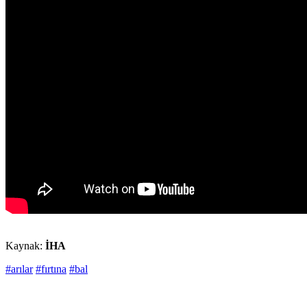
Kaynak:
İHA
#arılar
#fırtına
#bal