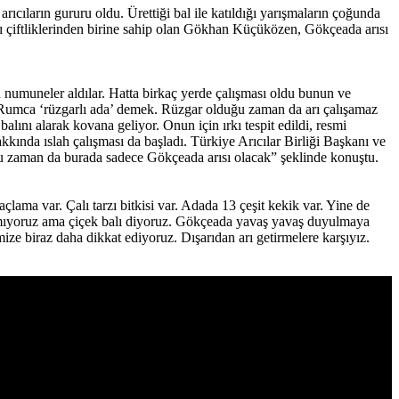
rıcıların gururu oldu. Ürettiği bal ile katıldığı yarışmaların çoğunda
ı çiftliklerinden birine sahip olan Gökhan Küçüközen, Gökçeada arısı
 numuneler aldılar. Hatta birkaç yerde çalışması oldu bunun ve
 Rumca ‘rüzgarlı ada’ demek. Rüzgar olduğu zaman da arı çalışamaz
ını alarak kovana geliyor. Onun için ırkı tespit edildi, resmi
kkında ıslah çalışması da başladı. Türkiye Arıcılar Birliği Başkanı ve
duğu zaman da burada sadece Gökçeada arısı olacak” şeklinde konuştu.
ma var. Çalı tarzı bitkisi var. Adada 13 çeşit kekik var. Yine de
pmıyoruz ama çiçek balı diyoruz. Gökçeada yavaş yavaş duyulmaya
ize biraz daha dikkat ediyoruz. Dışarıdan arı getirmelere karşıyız.