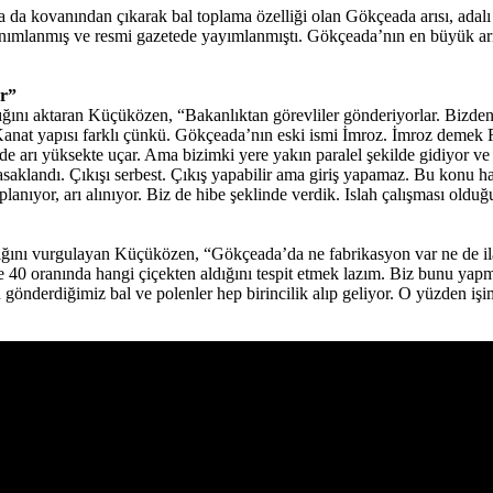
da da kovanından çıkarak bal toplama özelliği olan Gökçeada arısı, adalı a
 tanımlanmış ve resmi gazetede yayımlanmıştı. Gökçeada’nın en büyük ar
or”
dığını aktaran Küçüközen, “Bakanlıktan görevliler gönderiyorlar. Bizden
 Kanat yapısı farklı çünkü. Gökçeada’nın eski ismi İmroz. İmroz demek
arı yüksekte uçar. Ama bizimki yere yakın paralel şekilde gidiyor ve bal
saklandı. Çıkışı serbest. Çıkış yapabilir ama giriş yapamaz. Bu konu ha
planıyor, arı alınıyor. Biz de hibe şeklinde verdik. Islah çalışması ol
ğını vurgulayan Küçüközen, “Gökçeada’da ne fabrikasyon var ne de ilaçla
 40 oranında hangi çiçekten aldığını tespit etmek lazım. Biz bunu ya
 gönderdiğimiz bal ve polenler hep birincilik alıp geliyor. O yüzden işim