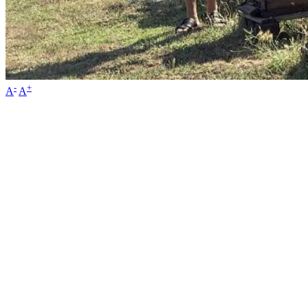
-
+
A
A