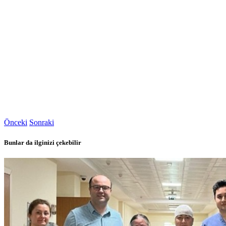
Önceki
Sonraki
Bunlar da ilginizi çekebilir