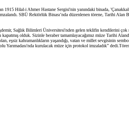
lan 1915 Hilal-i Ahmer Hastane Sergisi'nin yanındaki binada, 'Çanakka
lü imzalandı. SBÜ Rektörlük Binası’nda düzenlenen törene, Tarihi Alan
ir, Sağlık Bilimleri Üniversitesi'nden gelen teklifin kendilerini çok 
ğı kapatmış olduk. Sizinle beraber tamamlayacağımız müze Tarihi Alanda
olan, eşsiz kahramanlıkların yaşandığı, vatan ve millet sevgisinin sembo
ibolu Yarımadası'nda kurulacak müze için protokol imzaladık” dedi.Töre