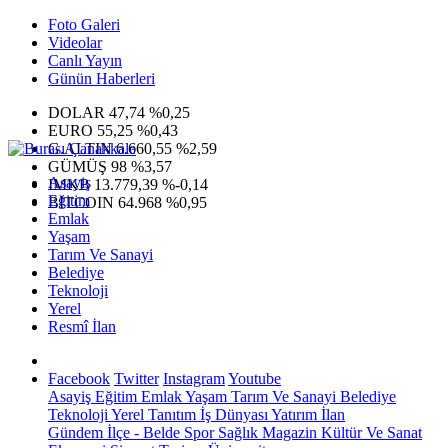
Foto Galeri
Videolar
Canlı Yayın
Günün Haberleri
DOLAR
47,74
%0,25
EURO
55,25
%0,43
G.ALTIN
6.660,55
%2,59
GÜMÜŞ
98
%3,57
Asayiş
IMKB
13.779,39
%-0,14
Eğitim
BITCOIN
64.968
%0,95
Emlak
Yaşam
Tarım Ve Sanayi
Belediye
Teknoloji
Yerel
Resmî İlan
Facebook
Twitter
Instagram
Youtube
Asayiş
Eğitim
Emlak
Yaşam
Tarım Ve Sanayi
Belediye
Teknoloji
Yerel
Tanıtım
İş Dünyası
Yatırım
İlan
Gündem
İlçe - Belde
Spor
Sağlık
Magazin
Kültür Ve Sanat