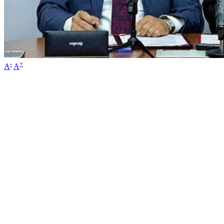
-
+
A
A