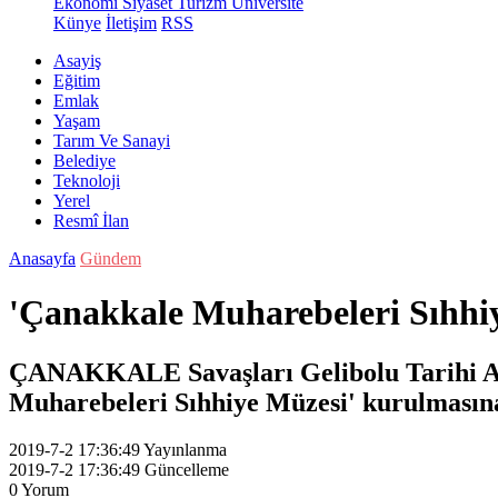
Ekonomi
Siyaset
Turizm
Üniversite
Künye
İletişim
RSS
Asayiş
Eğitim
Emlak
Yaşam
Tarım Ve Sanayi
Belediye
Teknoloji
Yerel
Resmî İlan
Anasayfa
Gündem
'Çanakkale Muharebeleri Sıhhiy
ÇANAKKALE Savaşları Gelibolu Tarihi Alan
Muharebeleri Sıhhiye Müzesi' kurulmasına i
2019-7-2 17:36:49
Yayınlanma
2019-7-2 17:36:49
Güncelleme
0
Yorum