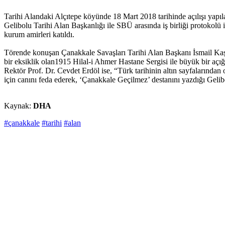
Tarihi Alandaki Alçıtepe köyünde 18 Mart 2018 tarihinde açılışı yapı
Gelibolu Tarihi Alan Başkanlığı ile SBÜ arasında iş birliği protoko
kurum amirleri katıldı.
Törende konuşan Çanakkale Savaşları Tarihi Alan Başkanı İsmail Kaşdem
bir eksiklik olan1915 Hilal-i Ahmer Hastane Sergisi ile büyük bir açı
Rektör Prof. Dr. Cevdet Erdöl ise, “Türk tarihinin altın sayfalarından 
için canını feda ederek, ‘Çanakkale Geçilmez’ destanını yazdığı Gel
Kaynak:
DHA
#çanakkale
#tarihi
#alan