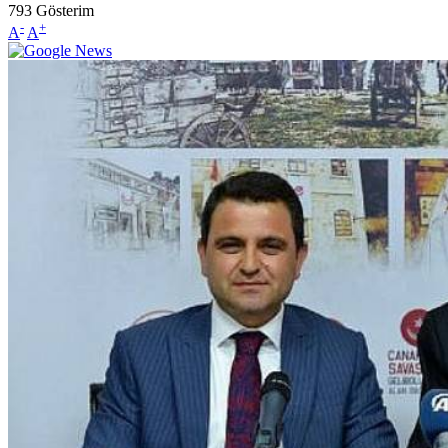
793
Gösterim
-
+
A
A