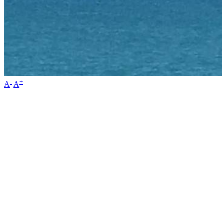
-
+
A
A