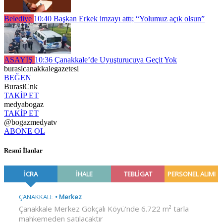
Belediye
10:40
Başkan Erkek imzayı attı; “Yolumuz açık olsun”
ASAYİŞ
10:36
Çanakkale’de Uyuşturucuya Geçit Yok
burasicanakkalegazetesi
BEĞEN
BurasiCnk
TAKİP ET
medyabogaz
TAKİP ET
@bogazmedyatv
ABONE OL
Resmî İlanlar