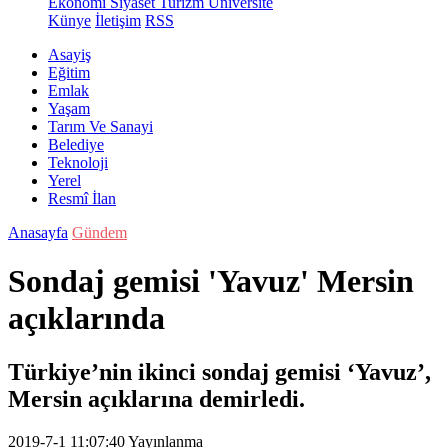
Ekonomi
Siyaset
Turizm
Üniversite
Künye
İletişim
RSS
Asayiş
Eğitim
Emlak
Yaşam
Tarım Ve Sanayi
Belediye
Teknoloji
Yerel
Resmî İlan
Anasayfa
Gündem
Sondaj gemisi 'Yavuz' Mersin
açıklarında
Türkiye’nin ikinci sondaj gemisi ‘Yavuz’,
Mersin açıklarına demirledi.
2019-7-1 11:07:40
Yayınlanma