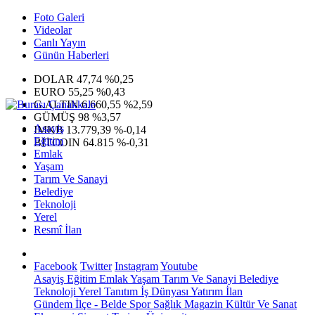
Foto Galeri
Videolar
Canlı Yayın
Günün Haberleri
DOLAR
47,74
%0,25
EURO
55,25
%0,43
G.ALTIN
6.660,55
%2,59
GÜMÜŞ
98
%3,57
Asayiş
IMKB
13.779,39
%-0,14
Eğitim
BITCOIN
64.815
%-0,31
Emlak
Yaşam
Tarım Ve Sanayi
Belediye
Teknoloji
Yerel
Resmî İlan
Facebook
Twitter
Instagram
Youtube
Asayiş
Eğitim
Emlak
Yaşam
Tarım Ve Sanayi
Belediye
Teknoloji
Yerel
Tanıtım
İş Dünyası
Yatırım
İlan
Gündem
İlçe - Belde
Spor
Sağlık
Magazin
Kültür Ve Sanat