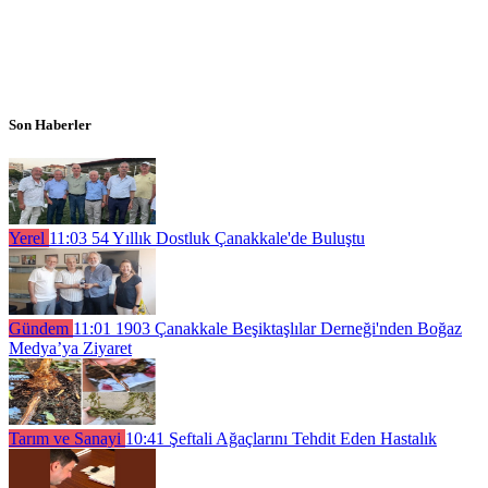
Son Haberler
Yerel
11:03
54 Yıllık Dostluk Çanakkale'de Buluştu
Gündem
11:01
1903 Çanakkale Beşiktaşlılar Derneği'nden Boğaz
Medya’ya Ziyaret
Tarım ve Sanayi
10:41
Şeftali Ağaçlarını Tehdit Eden Hastalık