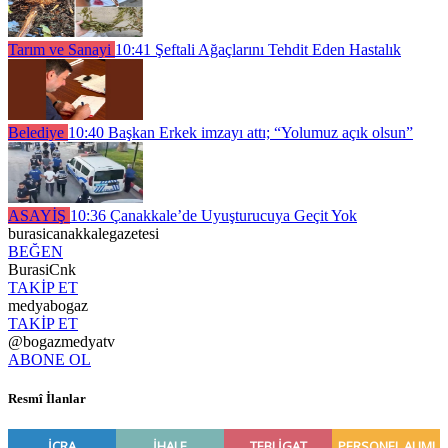
Tarım ve Sanayi
10:41
Şeftali Ağaçlarını Tehdit Eden Hastalık
Belediye
10:40
Başkan Erkek imzayı attı; “Yolumuz açık olsun”
ASAYİŞ
10:36
Çanakkale’de Uyuşturucuya Geçit Yok
burasicanakkalegazetesi
BEĞEN
BurasiCnk
TAKİP ET
medyabogaz
TAKİP ET
@bogazmedyatv
ABONE OL
Resmî İlanlar