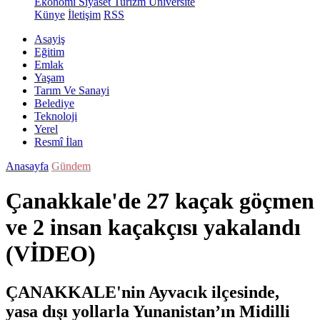
Ekonomi
Siyaset
Turizm
Üniversite
Künye
İletişim
RSS
Asayiş
Eğitim
Emlak
Yaşam
Tarım Ve Sanayi
Belediye
Teknoloji
Yerel
Resmî İlan
Anasayfa
Gündem
Çanakkale'de 27 kaçak göçmen
ve 2 insan kaçakçısı yakalandı
(VİDEO)
ÇANAKKALE'nin Ayvacık ilçesinde,
yasa dışı yollarla Yunanistan’ın Midilli