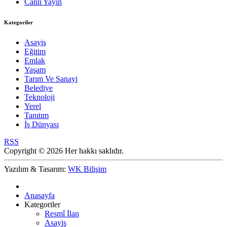
Canlı Yayın
Kategoriler
Asayiş
Eğitim
Emlak
Yaşam
Tarım Ve Sanayi
Belediye
Teknoloji
Yerel
Tanıtım
İş Dünyası
RSS
Copyright © 2026 Her hakkı saklıdır.
Yazılım & Tasarım:
WK Bilişim
Anasayfa
Kategoriler
Resmî İlan
Asayiş