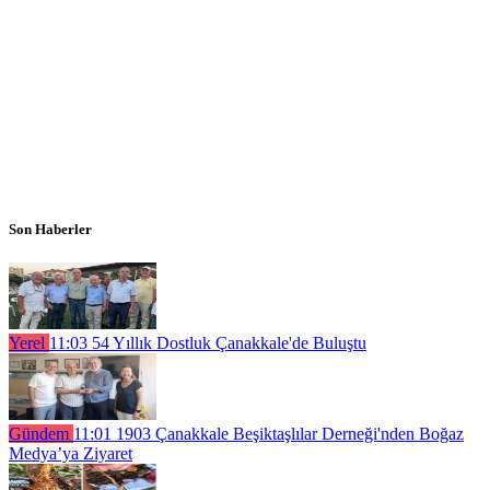
Son Haberler
Yerel
11:03
54 Yıllık Dostluk Çanakkale'de Buluştu
Gündem
11:01
1903 Çanakkale Beşiktaşlılar Derneği'nden Boğaz
Medya’ya Ziyaret