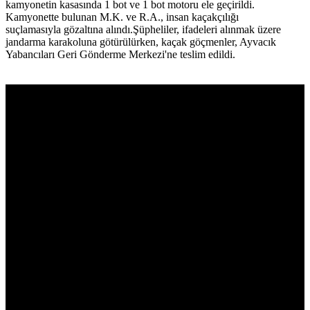
kamyonetin kasasında 1 bot ve 1 bot motoru ele geçirildi.
Kamyonette bulunan M.K. ve R.A., insan kaçakçılığı
suçlamasıyla gözaltına alındı.Şüpheliler, ifadeleri alınmak üzere
jandarma karakoluna götürülürken, kaçak göçmenler, Ayvacık
Yabancıları Geri Gönderme Merkezi'ne teslim edildi.