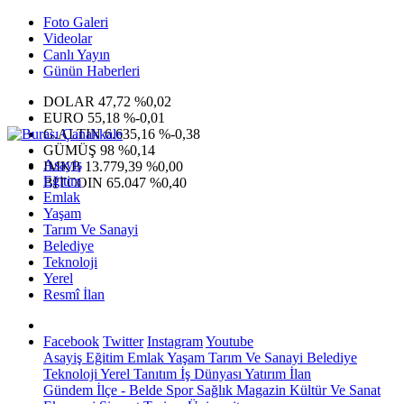
Foto Galeri
Videolar
Canlı Yayın
Günün Haberleri
DOLAR
47,72
%0,02
EURO
55,18
%-0,01
G.ALTIN
6.635,16
%-0,38
GÜMÜŞ
98
%0,14
Asayiş
IMKB
13.779,39
%0,00
Eğitim
BITCOIN
65.047
%0,40
Emlak
Yaşam
Tarım Ve Sanayi
Belediye
Teknoloji
Yerel
Resmî İlan
Facebook
Twitter
Instagram
Youtube
Asayiş
Eğitim
Emlak
Yaşam
Tarım Ve Sanayi
Belediye
Teknoloji
Yerel
Tanıtım
İş Dünyası
Yatırım
İlan
Gündem
İlçe - Belde
Spor
Sağlık
Magazin
Kültür Ve Sanat