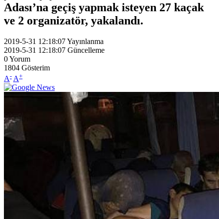
Adası’na geçiş yapmak isteyen 27 kaçak
ve 2 organizatör, yakalandı.
2019-5-31 12:18:07
Yayınlanma
2019-5-31 12:18:07
Güncelleme
0
Yorum
1804
Gösterim
-
+
A
A