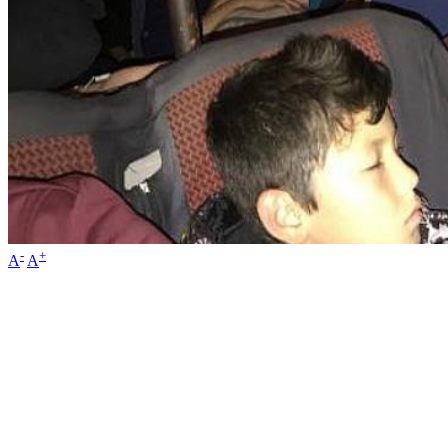
-
+
A
A