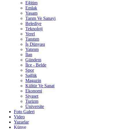
Eğitim
Emlak
Yaşam
Tarım Ve Sanayi
Belediye
Teknoloji
Yerel
Tanıtım
İş Dünyası
Yatırım
İlan
Gündem
İlçe - Belde
Spor
Sağlık
Magazin
Kültür Ve Sanat
Ekonomi
Siyaset
Turizm
Üniversite
Foto Galeri
Video
Yazarlar
Künye