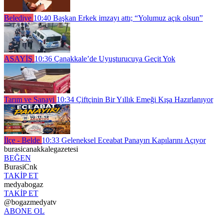
Belediye
10:40
Başkan Erkek imzayı attı; “Yolumuz açık olsun”
ASAYİŞ
10:36
Çanakkale’de Uyuşturucuya Geçit Yok
Tarım ve Sanayi
10:34
Çiftçinin Bir Yıllık Emeği Kışa Hazırlanıyor
İlçe - Belde
10:33
Geleneksel Eceabat Panayırı Kapılarını Açıyor
burasicanakkalegazetesi
BEĞEN
BurasiCnk
TAKİP ET
medyabogaz
TAKİP ET
@bogazmedyatv
ABONE OL