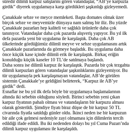
süredir dilimli karpuz satışlarını gören vatandaşlar, “AB’ye karpuzla
girdik” diyerek uygulamaya karşı gördükleri şaşkınlığı gizleyemedi.
Çanakkale sebze ve meyce memleketi. Başta domates olmak üzer
birçok sebze ve meyvemizle dünyaya nam salmış bir iliz. Bu yüzde
Çanakkale pazarları hep kaliteli ve sağlıklı ürünlerle daha çok
tanınıyor. Vatandaşlar daha çok pazarda alışveriş yapıyor. Bu yıl ilk
defa pazarda yeni bir uygulama ile karşılaştık. Daha çok AB
ülkelerinde gördüğümüz dilimli meyve ve sebze uygulamasını artık
Çanakkale pazarlarında da görmeye başladık. Bu uygulama daha
önce küçük kase içinde dilimli erik ile karşılaştık. Birkaç eriğin
konulduğu küçük kaseler 10 TL’de satılmaya başlandı.
Daha sonra ise dilimli karpuz ile karşılaştık. Pazarda bir çok tezgahta
dilimli karpuzları gören vatandaşlar şaşkınlıklarını gizleyemiyor. Bu
tür uygulamayla pek karşılaşmayan vatandaşlar, AB’de görülen
sistemin Çanakkale’ye geldiğini belirterek, “Karpuz ile AB’ye
girdik” dedi.
Esnaflar ise bu yıl ilk defa böyle bir uygulamaya başlamalarının
altında iki sebebin olduğunu söyledi. Birinci sebebin yeni çıkan
karpuz fiyatının pahalı olması ve vatandaşların bir karpuzu alması
olarak gösterildi. Şimdiye fiyatı biraz düşse de bir karpuz 50 TL
civarında fiyatla satıldığı günler oldu. İkinci neden ise bir karpuzun
bir aile çok gelmesi nedeniyle zayi olmaması için dilimlerin tercih
edildiği ifade edildi. Bu iki nedenden dolayı bu yıl Cuma Pazarı’nda
dilimli karpuz uygulaması ile karşılaşıldı.