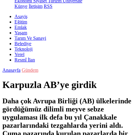
Ekonomi
Siyaset
Turizm
Üniversite
Künye
İletişim
RSS
Asayiş
Eğitim
Emlak
Yaşam
Tarım Ve Sanayi
Belediye
Teknoloji
Yerel
Resmî İlan
Anasayfa
Gündem
Karpuzla AB’ye girdik
Daha çok Avrupa Birliği (AB) ülkelerinde
gördüğümüz dilimli meyve sebze
uygulaması ilk defa bu yıl Çanakkale
pazarlarındaki tezgahlarda yerini aldı.
Cuma pazarında kurulan pazarlarda bir