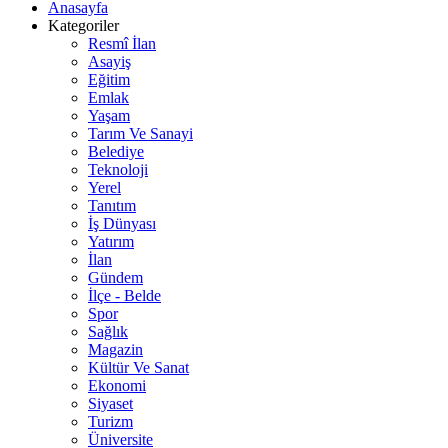
Anasayfa
Kategoriler
Resmî İlan
Asayiş
Eğitim
Emlak
Yaşam
Tarım Ve Sanayi
Belediye
Teknoloji
Yerel
Tanıtım
İş Dünyası
Yatırım
İlan
Gündem
İlçe - Belde
Spor
Sağlık
Magazin
Kültür Ve Sanat
Ekonomi
Siyaset
Turizm
Üniversite