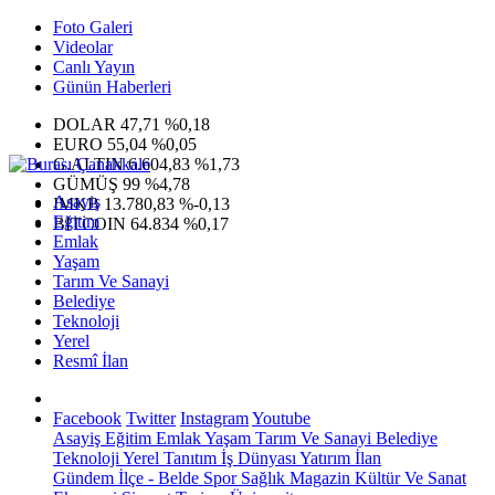
Foto Galeri
Videolar
Canlı Yayın
Günün Haberleri
DOLAR
47,71
%0,18
EURO
55,04
%0,05
G.ALTIN
6.604,83
%1,73
GÜMÜŞ
99
%4,78
Asayiş
IMKB
13.780,83
%-0,13
Eğitim
BITCOIN
64.834
%0,17
Emlak
Yaşam
Tarım Ve Sanayi
Belediye
Teknoloji
Yerel
Resmî İlan
Facebook
Twitter
Instagram
Youtube
Asayiş
Eğitim
Emlak
Yaşam
Tarım Ve Sanayi
Belediye
Teknoloji
Yerel
Tanıtım
İş Dünyası
Yatırım
İlan
Gündem
İlçe - Belde
Spor
Sağlık
Magazin
Kültür Ve Sanat