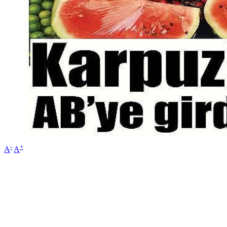
-
+
A
A