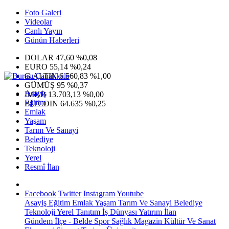
Foto Galeri
Videolar
Canlı Yayın
Günün Haberleri
DOLAR
47,60
%0,08
EURO
55,14
%0,24
G.ALTIN
6.560,83
%1,00
GÜMÜŞ
95
%0,37
Asayiş
IMKB
13.703,13
%0,00
Eğitim
BITCOIN
64.635
%0,25
Emlak
Yaşam
Tarım Ve Sanayi
Belediye
Teknoloji
Yerel
Resmî İlan
Facebook
Twitter
Instagram
Youtube
Asayiş
Eğitim
Emlak
Yaşam
Tarım Ve Sanayi
Belediye
Teknoloji
Yerel
Tanıtım
İş Dünyası
Yatırım
İlan
Gündem
İlçe - Belde
Spor
Sağlık
Magazin
Kültür Ve Sanat