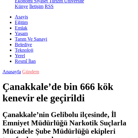
Ekonomi
Siyaset
Turizm
Üniversite
Künye
İletişim
RSS
Asayiş
Eğitim
Emlak
Yaşam
Tarım Ve Sanayi
Belediye
Teknoloji
Yerel
Resmî İlan
Anasayfa
Gündem
Çanakkale’de bin 666 kök
kenevir ele geçirildi
Çanakkale’nin Gelibolu ilçesinde, İl
Emniyet Müdürlüğü Narkotik Suçlarla
Mücadele Şube Müdürlüğü ekipleri