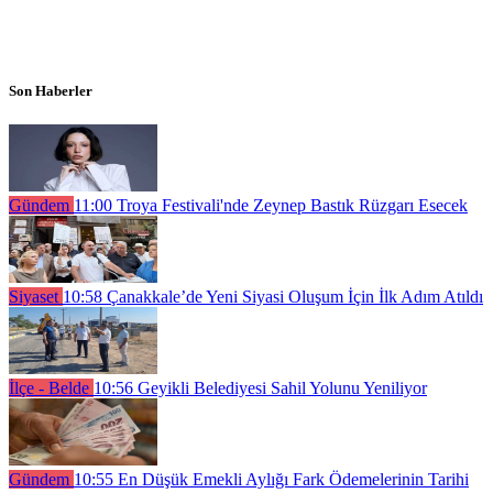
Son Haberler
Gündem
11:00
Troya Festivali'nde Zeynep Bastık Rüzgarı Esecek
Siyaset
10:58
Çanakkale’de Yeni Siyasi Oluşum İçin İlk Adım Atıldı
İlçe - Belde
10:56
Geyikli Belediyesi Sahil Yolunu Yeniliyor
Gündem
10:55
En Düşük Emekli Aylığı Fark Ödemelerinin Tarihi