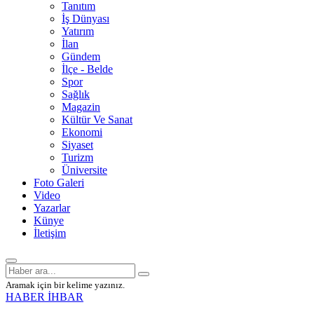
Tanıtım
İş Dünyası
Yatırım
İlan
Gündem
İlçe - Belde
Spor
Sağlık
Magazin
Kültür Ve Sanat
Ekonomi
Siyaset
Turizm
Üniversite
Foto Galeri
Video
Yazarlar
Künye
İletişim
Aramak için bir kelime yazınız.
HABER İHBAR