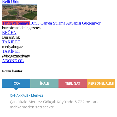
Belli Oldu
Tarım ve Sanayi
10:53
Çan'da Sulama Altyapısı Güçleniyor
burasicanakkalegazetesi
BEĞEN
BurasiCnk
TAKİP ET
medyabogaz
TAKİP ET
@bogazmedyatv
ABONE OL
Resmî İlanlar