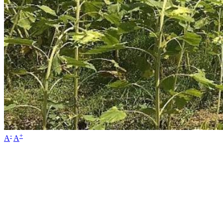
-
+
A
A